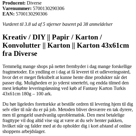
Producent:
Diverse
Varenummer:
5700130290306
EAN:
5700130290306
Vurderet til
3.8
ud af 5 stjerner baseret på
38
anmeldelser
Kreativ / DIY || Papir / Karton /
Konvolutter || Karton || Karton 43x61cm
fra Diverse
Temmelig mange shops på nettet frembyder i dag mange forskellige
fragtmetoder. En yndling er i dag at få leveret til et udleveringssted,
hvor det er meget fleksibelt at kunne hente dine produkter når det
passer dig. Muligheden er jo yderst smertefri, og endda tilmed den
mest letkøbte leveringsløsning ved køb af Fantasy Karton Turkis
43x61cm 180g – 100 ark.
Du bør ligeledes foretrække at bestille ordren til levering hjem til dig
selv eller til når du er på job. Metoden bliver desværre en tak dyrere,
men til gengæld usædvanlig uproblematisk. Den mest betalelige
fragttype vil dog altid vise sig at være at du selv henter pakken,
hvilket står og falder med at du opholder dig i kort afstand af online
shoppens arbejdslager.