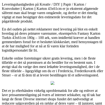
Leveringshastigheden på Kreativ / DIY || Papir / Karton /
Konvolutter || Karton || Karton 43x61cm er jo ekstremt afgørende
såfremt man skal bruge varen omgående, og derfor er det rimelig
vigtigt at man besigtiger den estimerede leveringsdato for det
pågældende produkt.
En del outlets på nettet reklamerer med levering på blot en enkelt
hverdag på deres primære varenumre, eksempelvis Fantasy Karton
Turkis 43x61cm 180g – 100 ark, som imidlertid kræver at handlen
gemmenføres forud for et besluttet klokkeslæt, med hensynstagen til
at de har mulighed for at nå at få varen klar forinden
logistikpersonalet får fri.
Enkelte online forretninger sikrer gratis levering, men i de fleste
tilfælde er det så præmissen at du bestiller for en bestemt sum. I
øvrigt skal du vælge den mest letkøbte leveringsmulighed, der i de
fleste tilfælde – ligegyldigt om du er i Fredericia, Frederiksværk eller
Struer – er at få dem til at levere bestillingen til et udleveringssted.
Det er jo efterhånden virkelig uproblematisk for alle og enhver at
lave prissammenligning på tværs af internet selskaber, og til tak har
langt de fleste Diverse internet shops fundet det nødvendigt at
reducere salgsværdien på en række af deres varer – til juniorer, samt