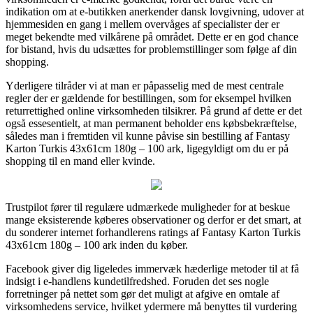
indikation om at e-butikken anerkender dansk lovgivning, udover at
hjemmesiden en gang i mellem overvåges af specialister der er
meget bekendte med vilkårene på området. Dette er en god chance
for bistand, hvis du udsættes for problemstillinger som følge af din
shopping.
Yderligere tilråder vi at man er påpasselig med de mest centrale
regler der er gældende for bestillingen, som for eksempel hvilken
returrettighed online virksomheden tilsikrer. På grund af dette er det
også essesentielt, at man permanent beholder ens købsbekræftelse,
således man i fremtiden vil kunne påvise sin bestilling af Fantasy
Karton Turkis 43x61cm 180g – 100 ark, ligegyldigt om du er på
shopping til en mand eller kvinde.
Trustpilot fører til regulære udmærkede muligheder for at beskue
mange eksisterende køberes observationer og derfor er det smart, at
du sonderer internet forhandlerens ratings af Fantasy Karton Turkis
43x61cm 180g – 100 ark inden du køber.
Facebook giver dig ligeledes immervæk hæderlige metoder til at få
indsigt i e-handlens kundetilfredshed. Foruden det ses nogle
forretninger på nettet som gør det muligt at afgive en omtale af
virksomhedens service, hvilket ydermere må benyttes til vurdering