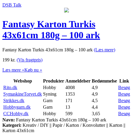
DSB Talk
Fantasy Karton Turkis
43x61cm 180g – 100 ark
Fantasy Karton Turkis 43x61cm 180g – 100 ark
(Læs mere)
199
kr.
(Vis fragtpris)
Læs mere »
Køb nu »
Webshop
Produkter
Anmeldelser
Bedømmelse
Link
Rito.dk
Hobby
4008
4,9
Besøg
SymaskineTorvet.dk
Syning
1353
4,9
Besøg
Strikkes.dk
Garn
171
4,5
Besøg
Hobbygarn.dk
Garn
13
4,4
Besøg
CCHobby.dk
Hobby
599
3,65
Besøg
Navn:
Fantasy Karton Turkis 43x61cm 180g – 100 ark
Kategori:
Kreativ / DIY || Papir / Karton / Konvolutter || Karton ||
Karton 43x61cm