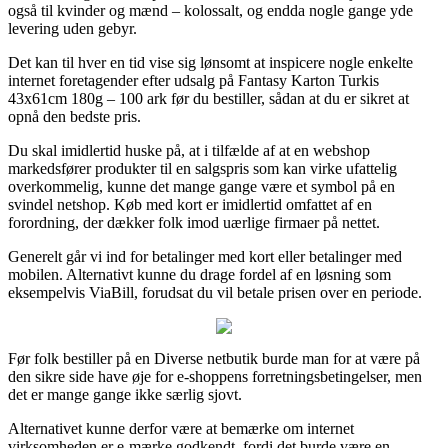
også til kvinder og mænd – kolossalt, og endda nogle gange yde
levering uden gebyr.
Det kan til hver en tid vise sig lønsomt at inspicere nogle enkelte
internet foretagender efter udsalg på Fantasy Karton Turkis
43x61cm 180g – 100 ark før du bestiller, sådan at du er sikret at
opnå den bedste pris.
Du skal imidlertid huske på, at i tilfælde af at en webshop
markedsfører produkter til en salgspris som kan virke ufattelig
overkommelig, kunne det mange gange være et symbol på en
svindel netshop. Køb med kort er imidlertid omfattet af en
forordning, der dækker folk imod uærlige firmaer på nettet.
Generelt går vi ind for betalinger med kort eller betalinger med
mobilen. Alternativt kunne du drage fordel af en løsning som
eksempelvis ViaBill, forudsat du vil betale prisen over en periode.
Før folk bestiller på en Diverse netbutik burde man for at være på
den sikre side have øje for e-shoppens forretningsbetingelser, men
det er mange gange ikke særlig sjovt.
Alternativet kunne derfor være at bemærke om internet
virksomheden er e-mærke godkendt, fordi det burde være en