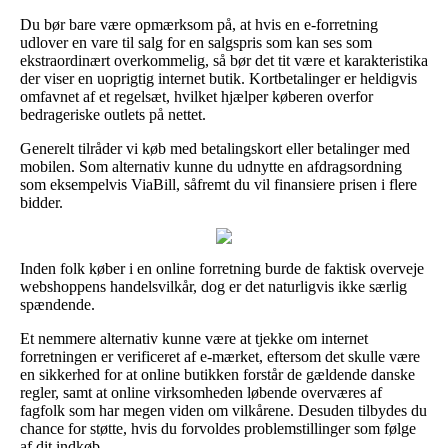
Du bør bare være opmærksom på, at hvis en e-forretning
udlover en vare til salg for en salgspris som kan ses som
ekstraordinært overkommelig, så bør det tit være et karakteristika
der viser en uoprigtig internet butik. Kortbetalinger er heldigvis
omfavnet af et regelsæt, hvilket hjælper køberen overfor
bedrageriske outlets på nettet.
Generelt tilråder vi køb med betalingskort eller betalinger med
mobilen. Som alternativ kunne du udnytte en afdragsordning
som eksempelvis ViaBill, såfremt du vil finansiere prisen i flere
bidder.
Inden folk køber i en online forretning burde de faktisk overveje
webshoppens handelsvilkår, dog er det naturligvis ikke særlig
spændende.
Et nemmere alternativ kunne være at tjekke om internet
forretningen er verificeret af e-mærket, eftersom det skulle være
en sikkerhed for at online butikken forstår de gældende danske
regler, samt at online virksomheden løbende overværes af
fagfolk som har megen viden om vilkårene. Desuden tilbydes du
chance for støtte, hvis du forvoldes problemstillinger som følge
af dit indkøb.