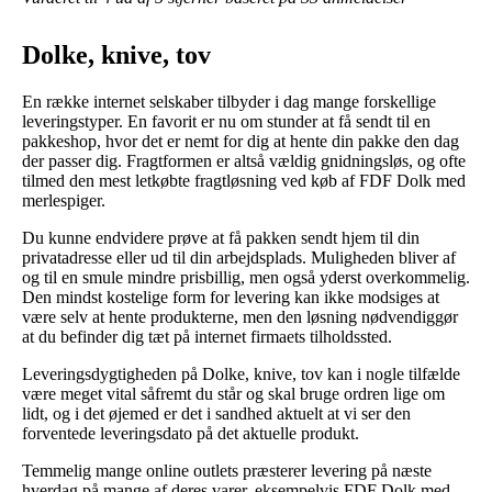
Dolke, knive, tov
En række internet selskaber tilbyder i dag mange forskellige
leveringstyper. En favorit er nu om stunder at få sendt til en
pakkeshop, hvor det er nemt for dig at hente din pakke den dag
der passer dig. Fragtformen er altså vældig gnidningsløs, og ofte
tilmed den mest letkøbte fragtløsning ved køb af FDF Dolk med
merlespiger.
Du kunne endvidere prøve at få pakken sendt hjem til din
privatadresse eller ud til din arbejdsplads. Muligheden bliver af
og til en smule mindre prisbillig, men også yderst overkommelig.
Den mindst kostelige form for levering kan ikke modsiges at
være selv at hente produkterne, men den løsning nødvendiggør
at du befinder dig tæt på internet firmaets tilholdssted.
Leveringsdygtigheden på Dolke, knive, tov kan i nogle tilfælde
være meget vital såfremt du står og skal bruge ordren lige om
lidt, og i det øjemed er det i sandhed aktuelt at vi ser den
forventede leveringsdato på det aktuelle produkt.
Temmelig mange online outlets præsterer levering på næste
hverdag på mange af deres varer, eksempelvis FDF Dolk med