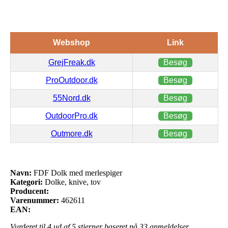
Webshop
Link
GrejFreak.dk
Besøg
ProOutdoor.dk
Besøg
55Nord.dk
Besøg
OutdoorPro.dk
Besøg
Outmore.dk
Besøg
Navn:
FDF Dolk med merlespiger
Kategori:
Dolke, knive, tov
Producent:
Varenummer:
462611
EAN:
Vurderet til
4
ud af 5 stjerner baseret på
33
anmeldelser