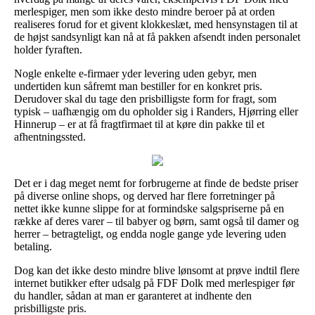
merlespiger, men som ikke desto mindre beroer på at orden
realiseres forud for et givent klokkeslæt, med hensynstagen til at
de højst sandsynligt kan nå at få pakken afsendt inden personalet
holder fyraften.
Nogle enkelte e-firmaer yder levering uden gebyr, men
undertiden kun såfremt man bestiller for en konkret pris.
Derudover skal du tage den prisbilligste form for fragt, som
typisk – uafhængig om du opholder sig i Randers, Hjørring eller
Hinnerup – er at få fragtfirmaet til at køre din pakke til et
afhentningssted.
Det er i dag meget nemt for forbrugerne at finde de bedste priser
på diverse online shops, og derved har flere forretninger på
nettet ikke kunne slippe for at formindske salgspriserne på en
række af deres varer – til babyer og børn, samt også til damer og
herrer – betragteligt, og endda nogle gange yde levering uden
betaling.
Dog kan det ikke desto mindre blive lønsomt at prøve indtil flere
internet butikker efter udsalg på FDF Dolk med merlespiger før
du handler, sådan at man er garanteret at indhente den
prisbilligste pris.