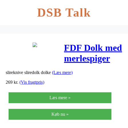
DSB Talk
FDF Dolk med
merlespiger
slireknive sliredolk dolke
(Læs mere)
269
kr.
(Vis fragtpris)
Læs mere »
Køb nu »