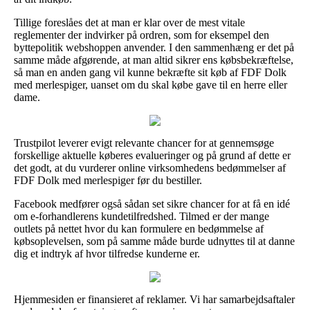
Tillige foreslåes det at man er klar over de mest vitale
reglementer der indvirker på ordren, som for eksempel den
byttepolitik webshoppen anvender. I den sammenhæng er det på
samme måde afgørende, at man altid sikrer ens købsbekræftelse,
så man en anden gang vil kunne bekræfte sit køb af FDF Dolk
med merlespiger, uanset om du skal købe gave til en herre eller
dame.
Trustpilot leverer evigt relevante chancer for at gennemsøge
forskellige aktuelle køberes evalueringer og på grund af dette er
det godt, at du vurderer online virksomhedens bedømmelser af
FDF Dolk med merlespiger før du bestiller.
Facebook medfører også sådan set sikre chancer for at få en idé
om e-forhandlerens kundetilfredshed. Tilmed er der mange
outlets på nettet hvor du kan formulere en bedømmelse af
købsoplevelsen, som på samme måde burde udnyttes til at danne
dig et indtryk af hvor tilfredse kunderne er.
Hjemmesiden er finansieret af reklamer. Vi har samarbejdsaftaler