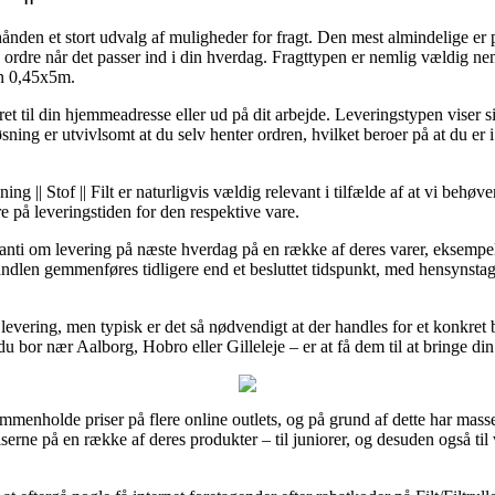
hånden et stort udvalg af muligheder for fragt. Den mest almindelige er 
 ordre når det passer ind i din hverdag. Fragttypen er nemlig vældig nem
un 0,45x5m.
et til din hjemmeadresse eller ud på dit arbejde. Leveringstypen viser s
øsning er utvivlsomt at du selv henter ordren, hvilket beroer på at du er
 || Stof || Filt er naturligvis vældig relevant i tilfælde af at vi behøv
re på leveringstiden for den respektive vare.
aranti om levering på næste hverdag på en række af deres varer, eksemp
ndlen gemmenføres tidligere end et besluttet tidspunkt, med hensynstagen
 levering, men typisk er det så nødvendigt at der handles for et konkr
 du bor nær Aalborg, Hobro eller Gilleleje – er at få dem til at bringe din
ammenholde priser på flere online outlets, og på grund af dette har mass
erne på en række af deres produkter – til juniorer, og desuden også t