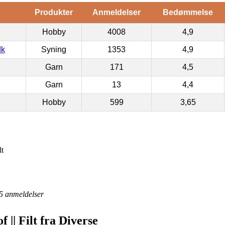
Produkter
Anmeldelser
Bedømmelse
Hobby
4008
4,9
dk
Syning
1353
4,9
Garn
171
4,5
Garn
13
4,4
Hobby
599
3,65
lt
5
anmeldelser
f || Filt fra Diverse