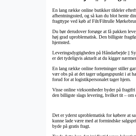
En lang række online butikker tildeler efter
afhentningssted, og så kan du blot hente din
fragttype ved køb af Filt/Filtrulle Mørkebr
Du bør derudover forsøge at få pakken lever
høj grad uproblematisk. Den billigste fragtl
hjemsted.
Leveringsdygtigheden på Håndarbejde || Syning
er det tydeligvis aktuelt at du kigger nærme
En lang række online forretninger stiller g
vær obs på at det tager udgangspunkt i at ha
forud for at logistikpersonalet tager hjem.
Visse online virksomheder byder på fragtfri
den billigste slags levering, hvilket tit – om
Det er yderst uproblematisk for købere at s
kunne lade være med at formindske salgspris
byde på gratis fragt.