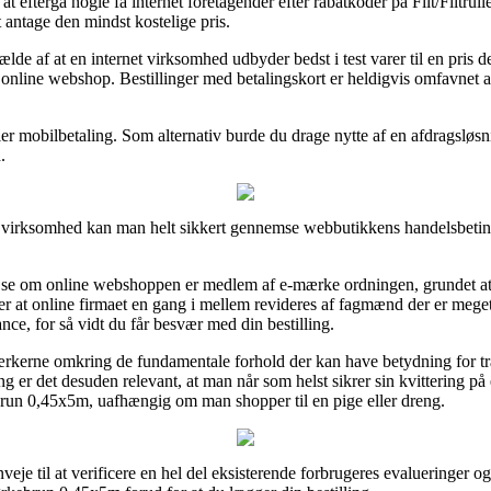
t at eftergå nogle få internet foretagender efter rabatkoder på Filt/Filt
 antage den mindst kostelige pris.
lde af at en internet virksomhed udbyder bedst i test varer til en pris de
online webshop. Bestillinger med betalingskort er heldigvis omfavnet af
ler mobilbetaling. Som alternativ burde du drage nytte af en afdragsløsni
.
e virksomhed kan man helt sikkert gennemse webbutikkens handelsbetinge
 se om online webshoppen er medlem af e-mærke ordningen, grundet at de
 at online firmaet en gang i mellem revideres af fagmænd der er mege
ance, for så vidt du får besvær med din bestilling.
rkerne omkring de fundamentale forhold der kan have betydning for tra
r det desuden relevant, at man når som helst sikrer sin kvittering på
ebrun 0,45x5m, uafhængig om man shopper til en pige eller dreng.
veje til at verificere en hel del eksisterende forbrugeres evalueringer og