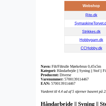
Webshop
Rito.dk
SymaskineTorvet.
Strikkes.dk
Hobbygarn.dk
CCHobby.dk
Navn:
Filt/Filtrulle Mørkebrun 0,45x5m
Kategori:
Håndarbejde || Syning || Stof || Fi
Producent:
Diverse
Varenummer:
5700139114467
EAN:
5700139114467
Vurderet til
4.4
ud af 5 stjerner baseret på
2
Håndarbejde || Syning || Sto