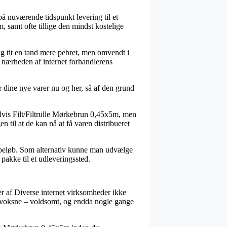
på nuværende tidspunkt levering til et
, samt ofte tillige den mindst kostelige
ig tit en tand mere pebret, men omvendt i
 i nærheden af internet forhandlerens
er dine nye varer nu og her, så af den grund
elvis Filt/Filtrulle Mørkebrun 0,45x5m, men
 til at de kan nå at få varen distribueret
et beløb. Som alternativ kunne man udvælge
 pakke til et udleveringssted.
er af Diverse internet virksomheder ikke
il voksne – voldsomt, og endda nogle gange