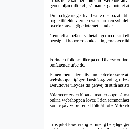
Trods dette kan det imidlertid være lukrativ
gennemfører dit køb, så man er garanteret at
Du må lige meget hvad være obs på, at i tilfæ
nogle tilfælde være en varsel om en svindel 
overfor snydagtige internet handler.
Generelt anbefaler vi betalinger med kort el
hensigt at honorere omkostningerne over tid
Forinden folk bestiller på en Diverse onlin
omfattende arbejde.
Et nemmere alternativ kunne derfor være at
webshoppen følger dansk lovgivning, udover
Derudover tilbydes du genvej til at få assist
Ydermere er det klogt at man er oppe på mæ
online webshoppen lover. I den sammenhæng e
kunne påvise ordren af Filt/Filtrulle Mørk
Trustpilot forærer dig temmelig belejlige gen