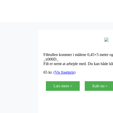
Filtrullen kommer i målene 0,45×5 meter og 
_x000D_
Filt er nemt at arbejde med. Du kan både kli
65
kr.
(Vis fragtpris)
Læs mere »
Køb nu »