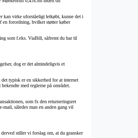
rulle Mørkebrun 0,45x5m inden du
r kan virke uforståeligt letkøbt, kunne det i
 en forordning, hvilket støtter køber
ng som f.eks. ViaBill, såfremt du har til
lser, dog er det almindeligvis et
t typisk er en sikkerhed for at internet
t bekendte med reglerne på området.
nsaktionen, som fx den returneringsret
 e-mail, således man en anden gang vil
 derved stiller vi forslag om, at du gransker