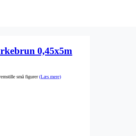
Mørkebrun 0,45x5m
remstille små figurer
(Læs mere)