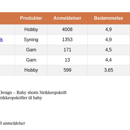
Produkter
Anmeldelser
Bedømmelse
Hobby
4008
4,9
dk
Syning
1353
4,9
Garn
171
4,5
Garn
13
4,4
Hobby
599
3,65
esign – Baby shorts Strikkeopskrift
trikkeopskrifter til baby
9
anmeldelser