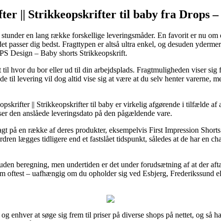
fter || Strikkeopskrifter til baby fra Drops 
 stunder en lang række forskellige leveringsmåder. En favorit er nu om 
 det passer dig bedst. Fragttypen er altså ultra enkel, og desuden yderm
PS Design – Baby shorts Strikkeopskrift.
 til hvor du bor eller ud til din arbejdsplads. Fragtmuligheden viser sig 
e til levering vil dog altid vise sig at være at du selv henter varerne,
opskrifter || Strikkeopskrifter til baby er virkelig afgørende i tilfælde
erser den anslåede leveringsdato på den pågældende vare.
ragt på en række af deres produkter, eksempelvis First Impression Sh
ordren lægges tidligere end et fastslået tidspunkt, således at de har en ch
 uden beregning, men undertiden er det under forudsætning af at der aft
m oftest – uafhængig om du opholder sig ved Esbjerg, Frederikssund eller
 og enhver at søge sig frem til priser på diverse shops på nettet, og så