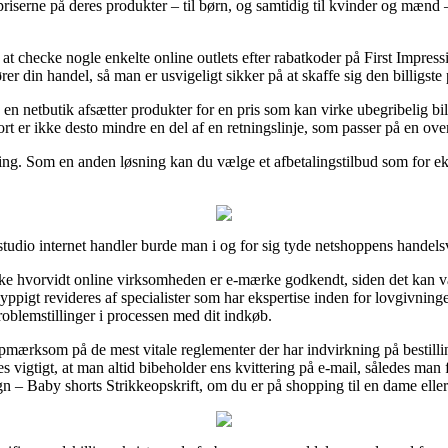
priserne på deres produkter – til børn, og samtidig til kvinder og mænd 
lt at checke nogle enkelte online outlets efter rabatkoder på First Im
r din handel, så man er usvigeligt sikker på at skaffe sig den billigste 
n netbutik afsætter produkter for en pris som kan virke ubegribelig bill
t er ikke desto mindre en del af en retningslinje, som passer på en over
ling. Som en anden løsning kan du vælge et afbetalingstilbud som for ek
tudio internet handler burde man i og for sig tyde netshoppens handelsvi
ke hvorvidt online virksomheden er e-mærke godkendt, siden det kan væ
 hyppigt revideres af specialister som har ekspertise inden for lovgivni
problemstillinger i processen med dit indkøb.
opmærksom på de mest vitale reglementer der har indvirkning på bestill
vigtigt, at man altid bibeholder ens kvittering på e-mail, således man f
 – Baby shorts Strikkeopskrift, om du er på shopping til en dame eller