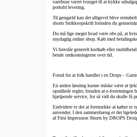
varehuse været tvunget til at trykke udsalgs
portofri levering.
Til gengæld kan det alligevel blive rentabe
shorts Strikkeopskrift forinden du gennemføre
Du må lige meget hvad være obs på, at hvis e
snydagtig online shop. Køb med betalingskor
Vi foreslår generelt kortkøb eller mobilbeta
betale omkostningerne over tid.
Forud for at folk handler i en Drops – Garns
En anden løsning kunne måske være at tjek
opstillede regler, foruden at e-forretningen
hjælpende service, for så vidt du skulle få 
Endvidere er det at foretrække at køber er 
anvender. I den sammenhæng er det ligeledes 
af First Impression Shorts by DROPS Design