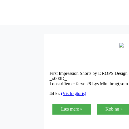
First Impression Shorts by DROPS Design er 
_x000D_
I opskriften er farve 28 Lys Mint brugt,som 
44
kr.
(Vis fragtpris)
Læs mere »
Køb nu »