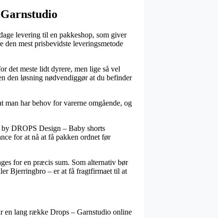
– Garnstudio
dage levering til en pakkeshop, som giver
ere den mest prisbevidste leveringsmetode
for det meste lidt dyrere, men lige så vel
 men den løsning nødvendiggør at du befinder
 af at man har behov for varerne omgående, og
orts by DROPS Design – Baby shorts
ance for at nå at få pakken ordnet før
ages for en præcis sum. Som alternativ bør
 Bjerringbro – er at få fragtfirmaet til at
 har en lang række Drops – Garnstudio online