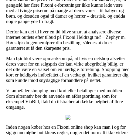
gengæld har flere Fixoni e-forretninger ikke kunne lade være
med at tvinge priserne på mange af deres varer – til babyer og
børn, og desuden også til damer og herrer – drastisk, og endda
nogle gange yde fri fragt.
Derfor kan det til hver en tid blive smart at analysere diverse
internet outlets efter tilbud på Fixoni Heldragt m/f – Zephyr m.
Høns før du gennemfører din bestilling, således at du er
garanteret at få den skarpeste pris.
Man bør blot være opmærksom på, at hvis en netshop afsætter
deres varer for en salgspris der kan virke ubegribelig billig, er
det ofte være en varsel om en uærlig e-forretning. Shopping med
kort er heldigvis indbefattet af en vedtægt, hvilket garanterer dig
som kunde imod snydagtige forhandlere på nettet.
Vi anbefaler shopping med kort eller betalinger med mobilen.
Som alternativ bør du anvende en afdragsordning som for
eksempel ViaBill, ifald du tilstræber at dække beløbet af flere
omgange.
Inden nogen køber hos en Fixoni online shop kan man i og for
sig gennemløbe butikkens regler, dog er det normalt ikke videre