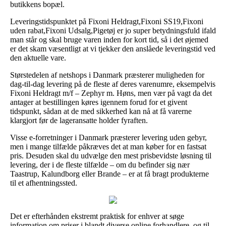
butikkens bopæl.
Leveringstidspunktet på Fixoni Heldragt,Fixoni SS19,Fixoni
uden rabat,Fixoni Udsalg,Pigetøj er jo super betydningsfuld ifald
man står og skal bruge varen inden for kort tid, så i det øjemed
er det skam væsentligt at vi tjekker den anslåede leveringstid ved
den aktuelle vare.
Størstedelen af netshops i Danmark præsterer muligheden for
dag-til-dag levering på de fleste af deres varenumre, eksempelvis
Fixoni Heldragt m/f – Zephyr m. Høns, men vær på vagt da det
antager at bestillingen køres igennem forud for et givent
tidspunkt, sådan at de med sikkerhed kan nå at få varerne
klargjort før de lageransatte holder fyraften.
Visse e-forretninger i Danmark præsterer levering uden gebyr,
men i mange tilfælde påkræves det at man køber for en fastsat
pris. Desuden skal du udvælge den mest prisbevidste løsning til
levering, der i de fleste tilfælde – om du befinder sig nær
Taastrup, Kalundborg eller Brande – er at få bragt produkterne
til et afhentningssted.
Det er efterhånden ekstremt praktisk for enhver at søge
information om priser i blandt diverse online forhandlere, og til