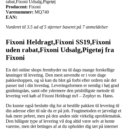
rabat,Fixoni Udsalg,Pigetøj
Producent:
Fixoni
Varenummer:
MQ740
EAN:
Vurderet til
3.5
ud af 5 stjerner baseret på
7
anmeldelser
Fixoni Heldragt,Fixoni SS19,Fixoni
uden rabat,Fixoni Udsalg,Pigetøj fra
Fixoni
En del online shops frembyder nu til dags mange forskellige
løsninger til levering. Den mest anvendte er i vore dage
pakkeshoppen, og så kan du blot gå forbi efter ordren når det
passer ind i din hverdag. Leveringsformen er nemlig i høj grad
gnidningsløs, samt ofte ydermere den prisbilligste metode til
levering ved køb af Fixoni Heldragt m/f – Zephyr m. Høns.
Du kunne også beslutte dig for at bestille pakken til levering til
din adresse eller til når du er på job. Fragtmetoden er jævnligt et
hak mere pebret, men på den anden side virkelig uproblematisk.
Den billigste type af levering vil dog altid være selv at hente
varerne, men det betinges af at du opholder dig tæt på internet