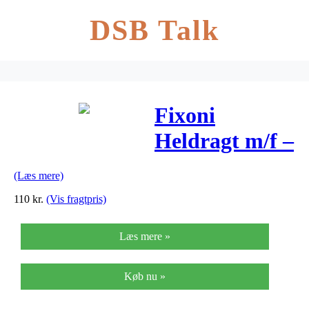
DSB Talk
Fixoni
Heldragt m/f –
Zephyr m.
(Læs mere)
Høns
110
kr.
(Vis fragtpris)
Læs mere »
Køb nu »