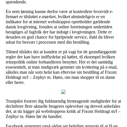
spændende.
En nem løsning kunne derfor være at kontrollere hvorvidt e-
firmaet er tilsluttet e-mærket, hvilket almindeligvis er en
indikator for at internet webshoppen opretholder gældende
dansk lovgivning, foruden at online forretningen undertiden
besigtiges af fagfolk der har indsigt i lovgivningen. Dette er
desuden en god chance for hjælpende service, ifald du bliver
udsat for besvær i processen med din bestilling.
Tilmed tilrådes det at kunden er på vagt for de grundlæggende
regler der kan have indflydelse på købet, til eksempel hvilken
returpolitik online forhandleren benytter. Her er det samtidig
essesentielt, at man stadigvæk gemmer sin kvittering på e-mail,
således man når som helst kan eftervise sin bestilling af Fixoni
Heldragt m/f – Zephyr m. Høns, om man shopper til en dame
eller herre.
Trustpilot forærer dig fuldstændig fremragende muligheder for at
dechifrere flere aktuelle brugeres oplevelser og derved anbefales
det, at du kigger på webshoppens kritik af Fixoni Heldragt m/f –
Zephyr m. Høns før du handler.
Facebook genererer også sådan set belejlige genveje til at få en