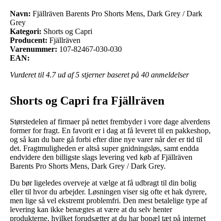
Navn:
Fjällräven Barents Pro Shorts Mens, Dark Grey / Dark
Grey
Kategori:
Shorts og Capri
Producent:
Fjällräven
Varenummer:
107-82467-030-030
EAN:
Vurderet til
4.7
ud af 5 stjerner baseret på
40
anmeldelser
Shorts og Capri fra Fjällräven
Størstedelen af firmaer på nettet frembyder i vore dage alverdens
former for fragt. En favorit er i dag at få leveret til en pakkeshop,
og så kan du bare gå forbi efter dine nye varer når der er tid til
det. Fragtmuligheden er altså super gnidningsløs, samt endda
endvidere den billigste slags levering ved køb af Fjällräven
Barents Pro Shorts Mens, Dark Grey / Dark Grey.
Du bør ligeledes overveje at vælge at få udbragt til din bolig
eller til hvor du arbejder. Løsningen viser sig ofte et hak dyrere,
men lige så vel ekstremt problemfri. Den mest betalelige type af
levering kan ikke benægtes at være at du selv henter
produkterne, hvilket forudsætter at du har bopæl tæt på internet