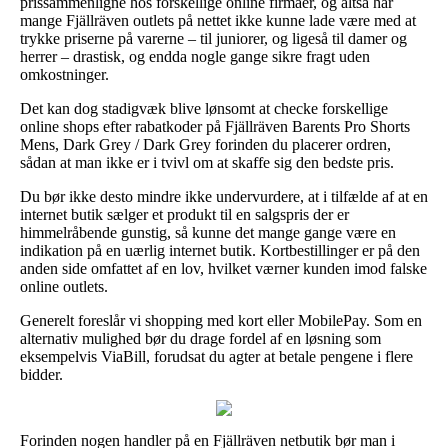
prissammenligne hos forskellige online firmaer, og altså har
mange Fjällräven outlets på nettet ikke kunne lade være med at
trykke priserne på varerne – til juniorer, og ligeså til damer og
herrer – drastisk, og endda nogle gange sikre fragt uden
omkostninger.
Det kan dog stadigvæk blive lønsomt at checke forskellige
online shops efter rabatkoder på Fjällräven Barents Pro Shorts
Mens, Dark Grey / Dark Grey forinden du placerer ordren,
sådan at man ikke er i tvivl om at skaffe sig den bedste pris.
Du bør ikke desto mindre ikke undervurdere, at i tilfælde af at en
internet butik sælger et produkt til en salgspris der er
himmelråbende gunstig, så kunne det mange gange være en
indikation på en uærlig internet butik. Kortbestillinger er på den
anden side omfattet af en lov, hvilket værner kunden imod falske
online outlets.
Generelt foreslår vi shopping med kort eller MobilePay. Som en
alternativ mulighed bør du drage fordel af en løsning som
eksempelvis ViaBill, forudsat du agter at betale pengene i flere
bidder.
Forinden nogen handler på en Fjällräven netbutik bør man i