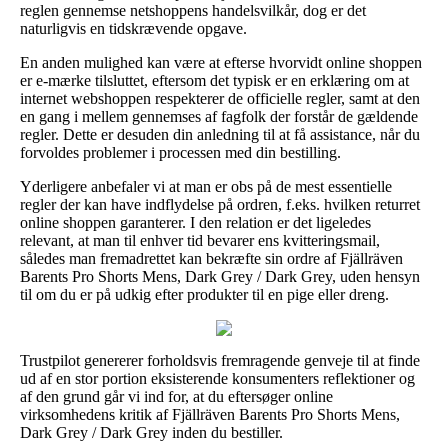
reglen gennemse netshoppens handelsvilkår, dog er det
naturligvis en tidskrævende opgave.
En anden mulighed kan være at efterse hvorvidt online shoppen
er e-mærke tilsluttet, eftersom det typisk er en erklæring om at
internet webshoppen respekterer de officielle regler, samt at den
en gang i mellem gennemses af fagfolk der forstår de gældende
regler. Dette er desuden din anledning til at få assistance, når du
forvoldes problemer i processen med din bestilling.
Yderligere anbefaler vi at man er obs på de mest essentielle
regler der kan have indflydelse på ordren, f.eks. hvilken returret
online shoppen garanterer. I den relation er det ligeledes
relevant, at man til enhver tid bevarer ens kvitteringsmail,
således man fremadrettet kan bekræfte sin ordre af Fjällräven
Barents Pro Shorts Mens, Dark Grey / Dark Grey, uden hensyn
til om du er på udkig efter produkter til en pige eller dreng.
Trustpilot genererer forholdsvis fremragende genveje til at finde
ud af en stor portion eksisterende konsumenters reflektioner og
af den grund går vi ind for, at du eftersøger online
virksomhedens kritik af Fjällräven Barents Pro Shorts Mens,
Dark Grey / Dark Grey inden du bestiller.