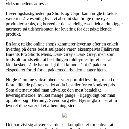
virksomhedens adresse.
Leveringshastigheden på Shorts og Capri kan i nogle tilfælde
være ret så væsentlig hvis vi absolut skal bruge dine nye
produkter straks, og herved er det sandelig essentielt at du kigger
nærmere på tidshorisonten for levering for det pågældende
produkt.
En lang række online shops garanterer levering efter en enkelt
hverdag på deres bedst sælgende varer, eksempelvis Fjällräven
Barents Pro Shorts Mens, Dark Grey / Dark Grey, men som
trods alt forudsætter at bestillingen fuldbyrdes før et fastsat
klokkeslæt, så de har udsigt til at kunne nå at få pakken
ekspederet forud for at pakkemedarbejderne tager hjem.
Nogle få online virksomheder yder portofri levering, men i de
fleste tilfælde påkræves det at du bestiller for en konkret pris.
Som alternativ skal man udvælge den mest betalelige
leveringsmetode, hvilket mange gange – ligegyldigt om man
opholder sig i Herning, Svendborg eller Bjerringbro – er at få
leveret dine varer til et afhentningssted.
Det har vist sig at være særdeles ukompliceret for enhver at