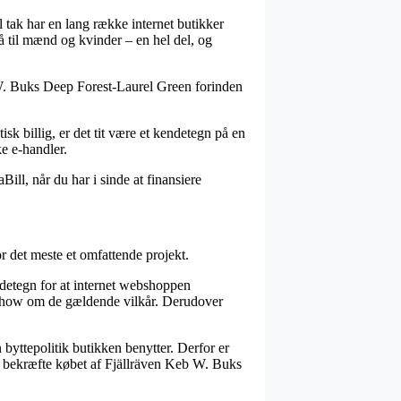
til tak har en lang række internet butikker
 til mænd og kvinder – en hel del, og
 W. Buks Deep Forest-Laurel Green forinden
tisk billig, er det tit være et kendetegn på en
ke e-handler.
ill, når du har i sinde at finansiere
r det meste et omfattende projekt.
ndetegn for at internet webshoppen
nowhow om de gældende vilkår. Derudover
byttepolitik butikken benytter. Derfor er
e bekræfte købet af Fjällräven Keb W. Buks