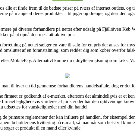
os alle at finde frem til de bedste priser på tværs af internet outlets, og 
rne på mange af deres produkter – til piger og drenge, og desuden også
mere på diverse forhandlere på nettet efter udsalg på Fjällräven Keb
kker på at opnå den mest attraktive pris.
 forretning på nettet sælger en vare til salg for en pris der anses for mys
d omsluttet af en foranstaltning, som redder dig som køber overfor fals
eller MobilePay. Alternativt kunne du udnytte en løsning som f.eks. ViaB
 man til hver en tid gennemse forhandlerens handelsaftale, dog er det fo
ine firmaet er godkendt af e-mærket, eftersom det almindeligvis er et ke
e firmaet lejlighedsvis vurderes af jurister der har den nødvendige k
 du udsættes for vanskeligheder med din handel.
ng de primære reglementer der kan influere på handlen, for eksempel den 
ent beholder ens kvittering på e-mail, så man når som helst vil kunn
søger et produkt til en mand eller kvinde.