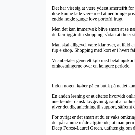
Det har vist sig at være yderst smertefrit for 
ikke kunne lade være med at nedbringe prise
endda nogle gange love portofri fragt.
Men det kan immervæk blive smart at se nær
du færdiggør din shopping, sådan at du er si
Man skal alligevel være klar over, at ifald en
fup e-shop. Shopping med kort er i hvert fal
Vi anbefaler generelt køb med betalingskort 
omkostningerne over en længere periode.
Inden nogen køber på en butik på nettet kan
En anden løsning er at efterse hvorvidt onl
anerkender dansk lovgivning, samt at onlin
giver det dig anledning til support, såfremt
For øvrigt er det smart at du er vaks omkri
det på samme måde afgørende, at man perman
Deep Forest-Laurel Green, uafhængig om du 