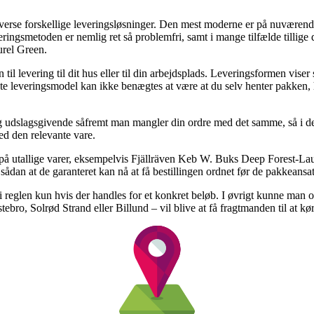
 diverse forskellige leveringsløsninger. Den mest moderne er på nuvære
eringsmetoden er nemlig ret så problemfri, samt i mange tilfælde tillige 
rel Green.
til levering til dit hus eller til din arbejdsplads. Leveringsformen viser
te leveringsmodel kan ikke benægtes at være at du selv henter pakken, h
ig udslagsgivende såfremt man mangler din ordre med det samme, så i de
ed den relevante vare.
t på utallige varer, eksempelvis Fjällräven Keb W. Buks Deep Forest-Lau
, sådan at de garanteret kan nå at få bestillingen ordnet før de pakkeansat
i reglen kun hvis der handles for et konkret beløb. I øvrigt kunne man 
bro, Solrød Strand eller Billund – vil blive at få fragtmanden til at kør