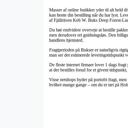
Masser af online butikker yder til alt held
kan hente din bestilling når du har lyst. Lev
af Fjällräven Keb W. Buks Deep Forest-Lau
Du bør endvidere overveje at bestille pakken 
men derudover ret gnidningsløs. Den billigs
handlens hjemsted.
Fragtperioden på Bukser er naturligvis rigt
man ser det estimerede leveringstidspunkt v
De fleste internet firmaer lover 1 dags frag
at der bestilles forud for et givent tidspunkt
Visse netshops byder på portofri fragt, men 
hvilket mange gange – om du er tæt på Holste