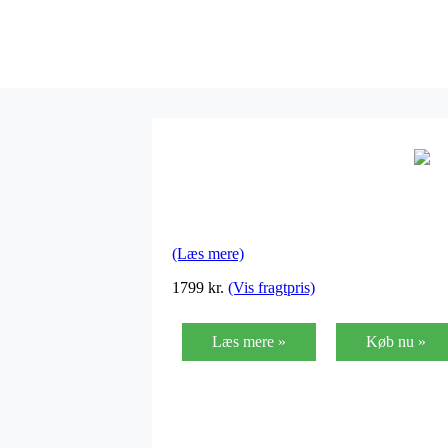
(Læs mere)
1799
kr.
(Vis fragtpris)
Læs mere »
Køb nu »