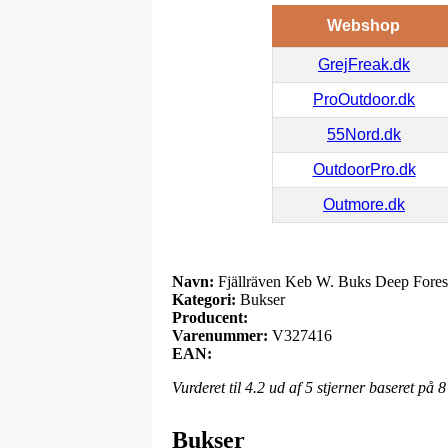
Webshop
GrejFreak.dk
ProOutdoor.dk
55Nord.dk
OutdoorPro.dk
Outmore.dk
Navn:
Fjällräven Keb W. Buks Deep Fores
Kategori:
Bukser
Producent:
Varenummer:
V327416
EAN:
Vurderet til
4.2
ud af 5 stjerner baseret på
8
Bukser