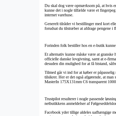
Du skal dog være opmærksom på, at hvis en f
kunne det i nogle tilfælde være et fingerpeg
internet varehuse.
Generelt tilråder vi bestillinger med kort e
forudsat du tilstræber at afdrage pengene i f
Forinden folk bestiller hos en e-butik kunn
Et alternativ kunne måske være at granske hv
officielle danske lovgivning, samt at e-fi
desuden din mulighed for at få bistand, såf
Tilmed går vi ind for at køber er påpasselig
tilsikrer. Her er det også afgørende, at ma
MasterIn 175X131mm C6 transparent 1000stk/
Trustpilot resulterer i nogle passende løsnin
netbutikkens anmeldelser af Følgeseddelsl
Facebook yder tillige aldeles uafhængige met