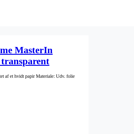
mme MasterIn
transparent
771
af et hvidt papir Materiale: Udv. folie