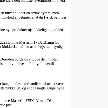
 endvidere den billigste leveringsløsning ved
en bliver til tider en smule dyrere, men
mulighed er betinget af at du fysisk befinder
ine nye produkter øjeblikkeligt, og af den
ølgeseddelslomme MasterIn 175X131mm C6
 klokkeslæt, sådan at de højst sandsynligt
is. Desuden burde du snuppe den mindst
r – vil blive at få fragtfirmaet til at
r langt de fleste forhandlere på nettet været
 eftertrykkeligt, og endda nogle gange byde
eddelslomme MasterIn 175X131mm C6
ste pris.