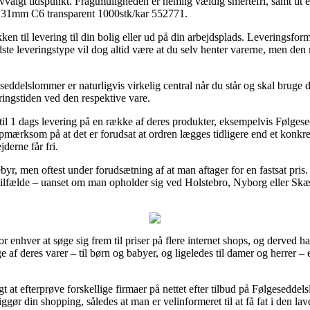
 selvvalgt tidspunkt. Fragtmuligheden er nemlig vældig smertefri, samt tit
31mm C6 transparent 1000stk/kar 552771.
en til levering til din bolig eller ud på din arbejdsplads. Leveringsform
ste leveringstype vil dog altid være at du selv henter varerne, men den 
ddelslommer er naturligvis virkelig central når du står og skal bruge d
eringstiden ved den respektive vare.
gt til 1 dags levering på en række af deres produkter, eksempelvis F
ærksom på at det er forudsat at ordren lægges tidligere end et konkret
derne får fri.
gebyr, men oftest under forudsætning af at man aftager for en fastsat pr
ilfælde – uanset om man opholder sig ved Holstebro, Nyborg eller Skælskø
 enhver at søge sig frem til priser på flere internet shops, og derved ha
 af deres varer – til børn og babyer, og ligeledes til damer og herrer –
igt at efterprøve forskellige firmaer på nettet efter tilbud på Følges
ør din shopping, således at man er velinformeret til at få fat i den lave