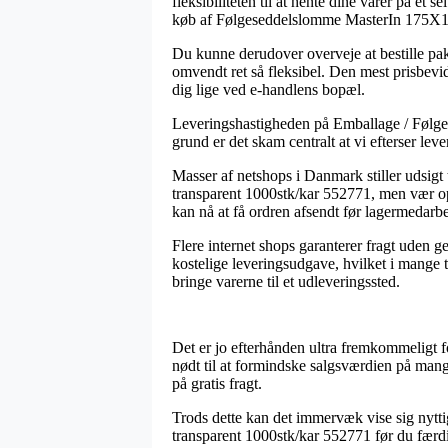
fleksibiliteten til at hente dine varer på et
køb af Følgeseddelslomme MasterIn 175X1
Du kunne derudover overveje at bestille pakk
omvendt ret så fleksibel. Den mest prisbevid
dig lige ved e-handlens bopæl.
Leveringshastigheden på Emballage / Følgese
grund er det skam centralt at vi efterser lev
Masser af netshops i Danmark stiller udsi
transparent 1000stk/kar 552771, men vær opm
kan nå at få ordren afsendt før lagermedarbej
Flere internet shops garanterer fragt uden 
kostelige leveringsudgave, hvilket i mange t
bringe varerne til et udleveringssted.
Det er jo efterhånden ultra fremkommeligt for
nødt til at formindske salgsværdien på mange
på gratis fragt.
Trods dette kan det immervæk vise sig nytt
transparent 1000stk/kar 552771 før du færdigg