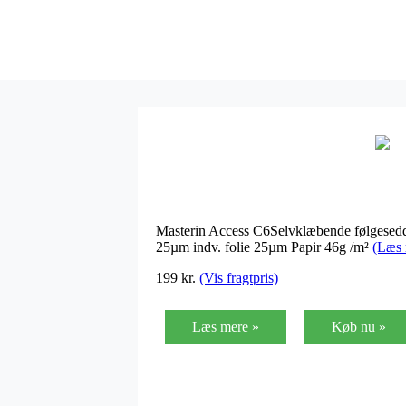
Masterin Access C6Selvklæbende følgeseddel
25µm indv. folie 25µm Papir 46g /m²
(Læs 
199
kr.
(Vis fragtpris)
Læs mere »
Køb nu »