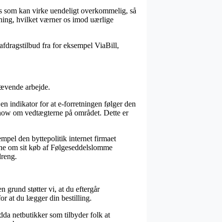
ris som kan virke uendeligt overkommelig, så
dning, hvilket værner os imod uærlige
afdragstilbud fra for eksempel ViaBill,
rævende arbejde.
n indikator for at e-forretningen følger den
whow om vedtægterne på området. Dette er
mpel den byttepolitik internet firmaet
idne om sit køb af Følgeseddelslomme
dreng.
n grund støtter vi, at du eftergår
at du lægger din bestilling.
dda netbutikker som tilbyder folk at