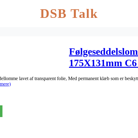
DSB Talk
Følgeseddelslo
175X131mm C6 
1000stk/kar 552
lomme lavet af transparent folie, Med permanent klæb som er beskyttet 
mere)