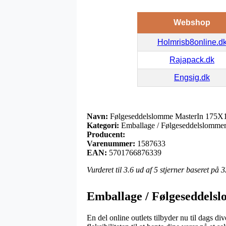
Webshop
Holmrisb8online.d
Rajapack.dk
Engsig.dk
Navn:
Følgeseddelslomme MasterIn 175X1
Kategori:
Emballage / Følgeseddelslomme
Producent:
Varenummer:
1587633
EAN:
5701766876339
Vurderet til
3.6
ud af 5 stjerner baseret på
3
Emballage / Følgeseddels
En del online outlets tilbyder nu til dags di