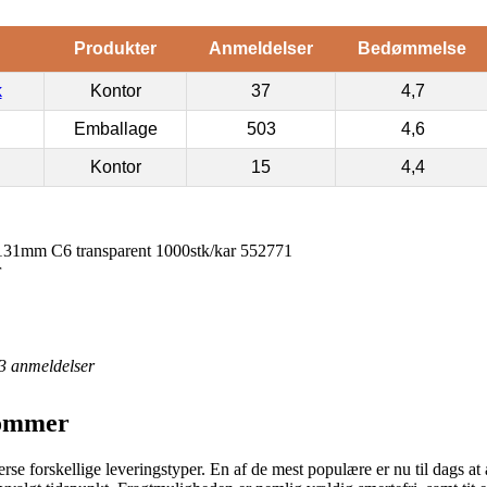
Produkter
Anmeldelser
Bedømmelse
k
Kontor
37
4,7
Emballage
503
4,6
Kontor
15
4,4
31mm C6 transparent 1000stk/kar 552771
r
3
anmeldelser
lommer
verse forskellige leveringstyper. En af de mest populære er nu til dags a