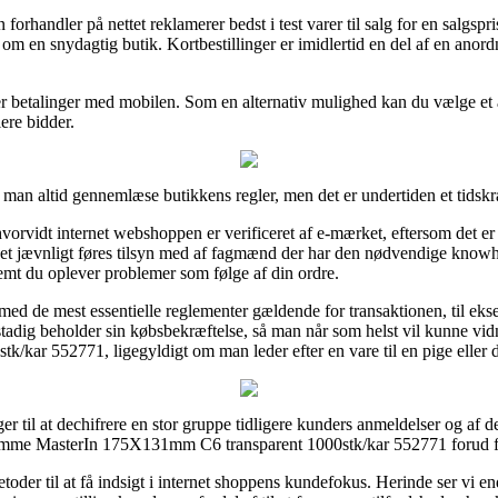
orhandler på nettet reklamerer bedst i test varer til salg for en salgsp
 om en snydagtig butik. Kortbestillinger er imidlertid en del af en anor
ller betalinger med mobilen. Som en alternativ mulighed kan du vælge et 
lere bidder.
e man altid gennemlæse butikkens regler, men det er undertiden et tidsk
orvidt internet webshoppen er verificeret af e-mærket, eftersom det er e
rmaet jævnligt føres tilsyn med af fagmænd der har den nødvendige kno
remt du oplever problemer som følge af din ordre.
 med de mest essentielle reglementer gældende for transaktionen, til ekse
n stadig beholder sin købsbekræftelse, så man når som helst vil kunne v
kar 552771, ligegyldigt om man leder efter en vare til en pige eller 
ger til at dechifrere en stor gruppe tidligere kunders anmeldelser og af de
omme MasterIn 175X131mm C6 transparent 1000stk/kar 552771 forud for 
oder til at få indsigt i internet shoppens kundefokus. Herinde ser vi en