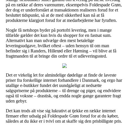
på en række af deres varenumre, eksempelvis Foldespade Grøn,
der dog er underforstået at transaktionen realiseres forud for et
besluttet tidspunkt, så at de med sikkerhed kan nå at få
produkterne klargjort forud for at medarbejderne har fyraften.
Nogle få netshops byder på portofri levering, men i mange
tilfælde gælder det kun hvis du shopper for en fastsat sum.
Alternativt kan man udvælge den mest betalelige
leveringsudgave, hvilket oftest – uden hensyn til om man
befinder sig i Randers, Hillerød eller Hørning – vil blive at få
fragtmanden til at bringe din ordre til et udleveringssted.
Det er virkelig let for almindelige dødelige at finde de laveste
priser fra forskellige internet forhandlere i Danmark, og ergo har
utallige e-butikker fundet det uundgåeligt at nedsætte
salgspriserne på produkterne – til drenge og piger, og endvidere
også til voksne – drastisk, og endda nogle gange garantere fragt
uden gebyr.
Det kan trods alt vise sig lukrativt at tjekke en række internet
firmaer efter udsalg på Foldespade Grøn forud for at du køber,
således at du ikke er i tvivl om at skaffe sig den prisbilligste pris.