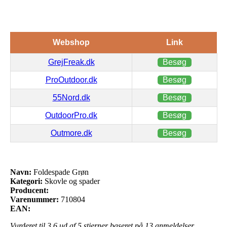
Webshop
Link
GrejFreak.dk
Besøg
ProOutdoor.dk
Besøg
55Nord.dk
Besøg
OutdoorPro.dk
Besøg
Outmore.dk
Besøg
Navn:
Foldespade Grøn
Kategori:
Skovle og spader
Producent:
Varenummer:
710804
EAN:
Vurderet til
3.6
ud af 5 stjerner baseret på
13
anmeldelser