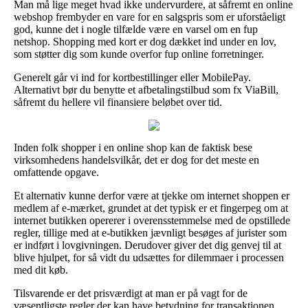
Man må lige meget hvad ikke undervurdere, at såfremt en online
webshop frembyder en vare for en salgspris som er uforståeligt
god, kunne det i nogle tilfælde være en varsel om en fup
netshop. Shopping med kort er dog dækket ind under en lov,
som støtter dig som kunde overfor fup online forretninger.
Generelt går vi ind for kortbestillinger eller MobilePay.
Alternativt bør du benytte et afbetalingstilbud som fx ViaBill,
såfremt du hellere vil finansiere beløbet over tid.
Inden folk shopper i en online shop kan de faktisk bese
virksomhedens handelsvilkår, det er dog for det meste en
omfattende opgave.
Et alternativ kunne derfor være at tjekke om internet shoppen er
medlem af e-mærket, grundet at det typisk er et fingerpeg om at
internet butikken opererer i overensstemmelse med de opstillede
regler, tillige med at e-butikken jævnligt besøges af jurister som
er indført i lovgivningen. Derudover giver det dig genvej til at
blive hjulpet, for så vidt du udsættes for dilemmaer i processen
med dit køb.
Tilsvarende er det prisværdigt at man er på vagt for de
væsentligste regler der kan have betydning for transaktionen,