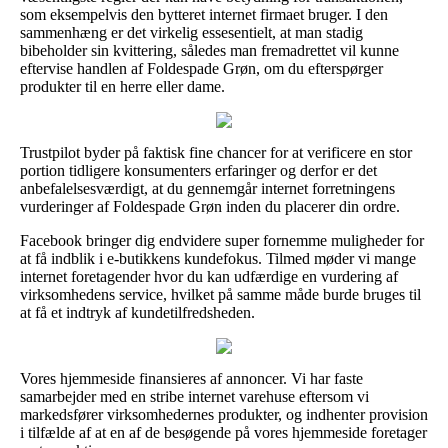
som eksempelvis den bytteret internet firmaet bruger. I den
sammenhæng er det virkelig essesentielt, at man stadig
bibeholder sin kvittering, således man fremadrettet vil kunne
eftervise handlen af Foldespade Grøn, om du efterspørger
produkter til en herre eller dame.
Trustpilot byder på faktisk fine chancer for at verificere en stor
portion tidligere konsumenters erfaringer og derfor er det
anbefalelsesværdigt, at du gennemgår internet forretningens
vurderinger af Foldespade Grøn inden du placerer din ordre.
Facebook bringer dig endvidere super fornemme muligheder for
at få indblik i e-butikkens kundefokus. Tilmed møder vi mange
internet foretagender hvor du kan udfærdige en vurdering af
virksomhedens service, hvilket på samme måde burde bruges til
at få et indtryk af kundetilfredsheden.
Vores hjemmeside finansieres af annoncer. Vi har faste
samarbejder med en stribe internet varehuse eftersom vi
markedsfører virksomhedernes produkter, og indhenter provision
i tilfælde af at en af de besøgende på vores hjemmeside foretager