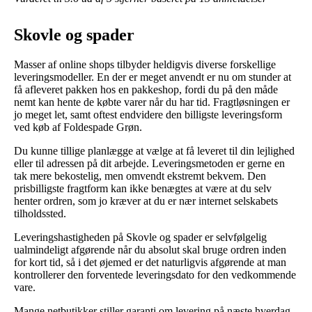
Skovle og spader
Masser af online shops tilbyder heldigvis diverse forskellige
leveringsmodeller. En der er meget anvendt er nu om stunder at
få afleveret pakken hos en pakkeshop, fordi du på den måde
nemt kan hente de købte varer når du har tid. Fragtløsningen er
jo meget let, samt oftest endvidere den billigste leveringsform
ved køb af Foldespade Grøn.
Du kunne tillige planlægge at vælge at få leveret til din lejlighed
eller til adressen på dit arbejde. Leveringsmetoden er gerne en
tak mere bekostelig, men omvendt ekstremt bekvem. Den
prisbilligste fragtform kan ikke benægtes at være at du selv
henter ordren, som jo kræver at du er nær internet selskabets
tilholdssted.
Leveringshastigheden på Skovle og spader er selvfølgelig
ualmindeligt afgørende når du absolut skal bruge ordren inden
for kort tid, så i det øjemed er det naturligvis afgørende at man
kontrollerer den forventede leveringsdato for den vedkommende
vare.
Mange netbutikker stiller garanti om levering på næste hverdag