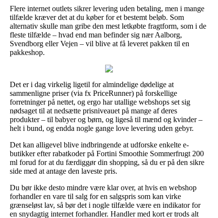
Flere internet outlets sikrer levering uden betaling, men i mange
tilfælde kræver det at du køber for et bestemt beløb. Som
alternativ skulle man gribe den mest letkøbte fragtform, som i de
fleste tilfælde – hvad end man befinder sig nær Aalborg,
Svendborg eller Vejen – vil blive at få leveret pakken til en
pakkeshop.
Det er i dag virkelig ligetil for almindelige dødelige at
sammenligne priser (via fx PriceRunner) på forskellige
forretninger på nettet, og ergo har utallige webshops set sig
nødsaget til at nedsætte prisniveauet på mange af deres
produkter – til babyer og børn, og ligeså til mænd og kvinder –
helt i bund, og endda nogle gange love levering uden gebyr.
Det kan alligevel blive indbringende at udforske enkelte e-
butikker efter rabatkoder på Fortini Smoothie Sommerfrugt 200
ml forud for at du færdiggør din shopping, så du er på den sikre
side med at antage den laveste pris.
Du bør ikke desto mindre være klar over, at hvis en webshop
forhandler en vare til salg for en salgspris som kan virke
grænseløst lav, så bør det i nogle tilfælde være en indikator for
en snydagtig internet forhandler. Handler med kort er trods alt