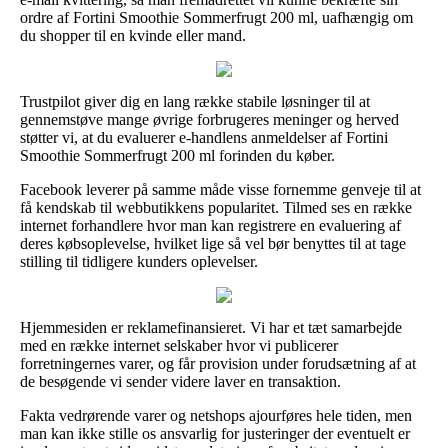
ordre af Fortini Smoothie Sommerfrugt 200 ml, uafhængig om
du shopper til en kvinde eller mand.
Trustpilot giver dig en lang række stabile løsninger til at
gennemstøve mange øvrige forbrugeres meninger og herved
støtter vi, at du evaluerer e-handlens anmeldelser af Fortini
Smoothie Sommerfrugt 200 ml forinden du køber.
Facebook leverer på samme måde visse fornemme genveje til at
få kendskab til webbutikkens popularitet. Tilmed ses en række
internet forhandlere hvor man kan registrere en evaluering af
deres købsoplevelse, hvilket lige så vel bør benyttes til at tage
stilling til tidligere kunders oplevelser.
Hjemmesiden er reklamefinansieret. Vi har et tæt samarbejde
med en række internet selskaber hvor vi publicerer
forretningernes varer, og får provision under forudsætning af at
de besøgende vi sender videre laver en transaktion.
Fakta vedrørende varer og netshops ajourføres hele tiden, men
man kan ikke stille os ansvarlig for justeringer der eventuelt er