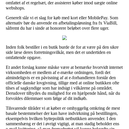
omfattet af et regelsæt, der assisterer køber imod uægte online
webshops.
Generelt slår vi et slag for køb med kort eller MobilePay. Som
alternativ bør du anvende en afbetalingsløsning fra fx ViaBill,
såfremt du har i sinde at honorere beløbet over flere uger.
Inden folk bestiller i en butik burde de for at være på den sikre
side læse deres forretningsvilkår, men det er undertiden en
omfattende opgave.
Et andet forslag kunne måske være at bemærke hvorvidt internet
virksomheden er medlem af e-mærke ordningen, fordi det
almindeligvis er en påvisning af at e-forhandleren forstår den
officielle danske lovgivning, tillige med at online butikken ofte
tilses af sagkyndige som har indsigt i vilkårene på området.
Derudover tilbydes du mulighed for en hjælpende hånd, når du
forvoldes dilemmaer som følge af dit indkøb.
Tilsvarende tilråder vi at køber er omhyggelig omkring de mest
basale bestemmelser der kan have indvirkning på bestillingen,
eksempelvis hvilken byttepolitik netbutikken anvender. I den
sammenhæng er det i øvrigt vigtigt, at man stadig beholder ens
e-mail kvittering, så man fremadrettet vil kunne bekræfte sin