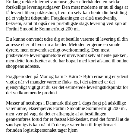
En lang række internet varehuse giver efterhånden en række
forskellige leveringsudgaver. Den mest moderne er nu til dags at
få leveret til en pakkeshop, hvor du selv kan hente din bestilling
på et valgfrit tidspunkt. Fragtløsningen er altså usædvanlig
bekvem, samt tit også den prisbilligste slags levering ved køb af
Fortini Smoothie Sommerfrugt 200 ml.
Du kunne omvendt udse dig at bestille varerne til levering til din
adresse eller til hvor du arbejder. Metoden er gerne en smule
dyrere, men omvendt særligt overkommelig. Den mest
prisbevidste leveringsmetode er utvivlsomt selv at hente pakken,
men dette forudsætter at du har bopæl med kort afstand til online
shoppens adresse.
Fragtperioden på Mor og barn > Børn > Børn ernæring er yderst
vigtig når vi mangler varerne fluks, og i det øjemed er det
øjensynligt vigtigt at du ser det estimerede leveringstidspunkt for
det vedkommende produkt.
Masser af netshops i Danmark tilsiger 1 dags fragt på adskillige
varenumre, eksempelvis Fortini Smoothie Sommerfrugt 200 ml,
men vær på vagt da det er afhængig af at bestillingen
gennemføres forud for et fastsat klokkeslæt, med det formål at de
sandsynligvis kan nå at få de nye varer hen til fragtfirmaet
forinden logistikpersonalet tager hjem.