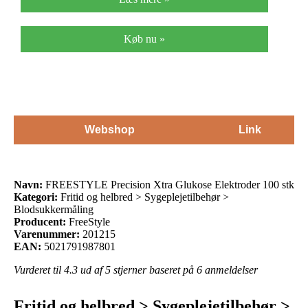
Køb nu »
Webshop
Link
Navn:
FREESTYLE Precision Xtra Glukose Elektroder 100 stk
Kategori:
Fritid og helbred > Sygeplejetilbehør >
Blodsukkermåling
Producent:
FreeStyle
Varenummer:
201215
EAN:
5021791987801
Vurderet til
4.3
ud af 5 stjerner baseret på
6
anmeldelser
Fritid og helbred > Sygeplejetilbehør >