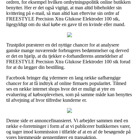
ordren, for eksempel hvilken ombytningspolitik online butikken
benytter. Her er det også vigtigt, at man altid bibeholder sin
kvittering på e-mail, så man altid kan eftervise sin ordre af
FREESTYLE Precision Xtra Glukose Elektroder 100 stk,
ligegyldigt om du skal købe en gave til en kvinde eller mand.
Trustpilot præsterer en del nyttige chancer for at analysere
ganske mange nuværende forbrugeres bedømmelser og derved
er det en hjælp, at du tjekker e-forhandlerens anmeldelser af
FREESTYLE Precision Xtra Glukose Elektroder 100 stk forud
for at du lægger din bestilling.
Facebook bringer dig ydermere en lang række uafhængige
chancer for at få indtryk af online firmaets popularitet. Tilmed
ses en række internet shops hvor det er muligt at ytre en
evaluering af købsoplevelsen, som på samme måde kan benyttes
til afvejning af hvor tilfredse kunderne er.
Denne side er annoncefinansieret. Vi arbejder sammen med en
række e-forretninger i form af at vi publicerer butikkernes varer,
og tager imod kommission i tilfælde af at en af de besøgende på
vores hjemmeside gennemfører en transaktion.