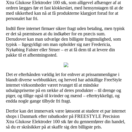
Xtra Glukose Elektroder 100 stk, som alligevel afhænger af at
ordren lægges før et fast klokkeslæt, med hensynstagen til at de
med sikkerhed kan nå at få produkterne klargjort forud for at
personalet har fri.
Indtil flere internet firmaer sikrer fragt uden betaling, men typisk
er det så præmissen at du indkøber for en præcis sum.
Derudover kan man udvælge den billigste fragtmulighed, som
typisk – ligegyldigt om man opholder sig nær Fredericia,
Nykøbing Falster eller Struer – er at få dem til at levere din
pakke til et afhentningssted.
Det er efterhånden vældig let for enhver at prissammenligne i
blandt diverse webbutikker, og herved har adskillige FreeStyle
internet virksomheder været tvunget til at mindske
udsalgspriserne på en række af deres produkter – til drenge og
piger, og tillige også til kvinder og mænd – eftertrykkeligt, og
endda nogle gange tilbyde fri fragt.
Derfor kan det immervæk være lønsomt at studere et par internet
shops i Danmark efter rabatkoder på FREESTYLE Precision
Xtra Glukose Elektroder 100 stk før du gennemfører din handel,
så du er skråsikker på at skaffe sig den billigste pris.