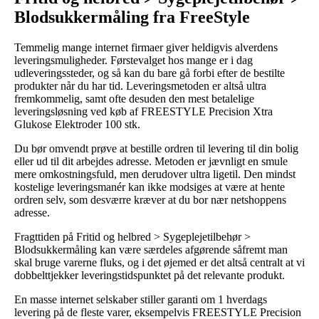
Blodsukkermåling fra FreeStyle
Temmelig mange internet firmaer giver heldigvis alverdens
leveringsmuligheder. Førstevalget hos mange er i dag
udleveringssteder, og så kan du bare gå forbi efter de bestilte
produkter når du har tid. Leveringsmetoden er altså ultra
fremkommelig, samt ofte desuden den mest betalelige
leveringsløsning ved køb af FREESTYLE Precision Xtra
Glukose Elektroder 100 stk.
Du bør omvendt prøve at bestille ordren til levering til din bolig
eller ud til dit arbejdes adresse. Metoden er jævnligt en smule
mere omkostningsfuld, men derudover ultra ligetil. Den mindst
kostelige leveringsmanér kan ikke modsiges at være at hente
ordren selv, som desværre kræver at du bor nær netshoppens
adresse.
Fragttiden på Fritid og helbred > Sygeplejetilbehør >
Blodsukkermåling kan være særdeles afgørende såfremt man
skal bruge varerne fluks, og i det øjemed er det altså centralt at vi
dobbelttjekker leveringstidspunktet på det relevante produkt.
En masse internet selskaber stiller garanti om 1 hverdags
levering på de fleste varer, eksempelvis FREESTYLE Precision