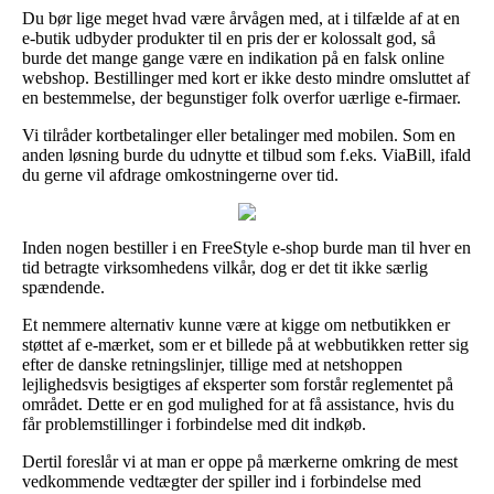
Du bør lige meget hvad være årvågen med, at i tilfælde af at en
e-butik udbyder produkter til en pris der er kolossalt god, så
burde det mange gange være en indikation på en falsk online
webshop. Bestillinger med kort er ikke desto mindre omsluttet af
en bestemmelse, der begunstiger folk overfor uærlige e-firmaer.
Vi tilråder kortbetalinger eller betalinger med mobilen. Som en
anden løsning burde du udnytte et tilbud som f.eks. ViaBill, ifald
du gerne vil afdrage omkostningerne over tid.
Inden nogen bestiller i en FreeStyle e-shop burde man til hver en
tid betragte virksomhedens vilkår, dog er det tit ikke særlig
spændende.
Et nemmere alternativ kunne være at kigge om netbutikken er
støttet af e-mærket, som er et billede på at webbutikken retter sig
efter de danske retningslinjer, tillige med at netshoppen
lejlighedsvis besigtiges af eksperter som forstår reglementet på
området. Dette er en god mulighed for at få assistance, hvis du
får problemstillinger i forbindelse med dit indkøb.
Dertil foreslår vi at man er oppe på mærkerne omkring de mest
vedkommende vedtægter der spiller ind i forbindelse med