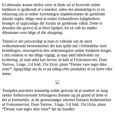
Et alternativ kunne derfor være at finde ud af hvorvidt online
butikken er godkendt af e-mærket, siden det almindeligvis er en
erklæring om at online forretningen imødekommer de gældende
danske regler, tillige med at online forhandleren lejlighedsvis
besøges af sagkyndige der forstår de gældende vilkår. Dette er
desuden din genvej til at blive hjulpet, for så vidt du møder
dilemmaer som følge af din shopping.
Tilmed er det prisværdigt at man er vidende om de mest
vedkommende bestemmelser der kan spille ind i forbindelse med
bestillingen, eksempelvis den ombytningsret online butikken bruger.
I den relation er det tillige vigtigt, at man altid bibeholder sin
kvittering, så man altid kan bevise sit køb af Frokostserviet, Duni
Yarrow, 3-lags, 1/4 fold, 33x33cm, plum *Denne vare tages ikke
retur*, ligegyldigt om du er på udkig efter produkter til en herre eller
dame.
Trustpilot præsterer temmelig solide genveje til at sondere en lang
række forhenværende forbrugeres domme og på grund af dette er
det at foretrække, at du gennemsøger internet firmaets bedømmelser
af Frokostserviet, Duni Yarrow, 3-lags, 1/4 fold, 33x33cm, plum
*Denne vare tages ikke retur* før du handler.