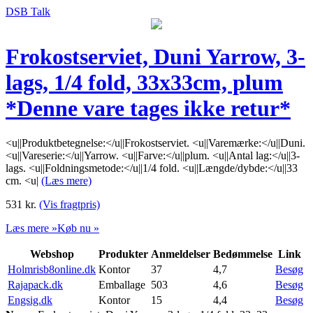
DSB Talk
Frokostserviet, Duni Yarrow, 3-
lags, 1/4 fold, 33x33cm, plum
*Denne vare tages ikke retur*
<u||Produktbetegnelse:</u||Frokostserviet. <u||Varemærke:</u||Duni.
<u||Vareserie:</u||Yarrow. <u||Farve:</u||plum. <u||Antal lag:</u||3-
lags. <u||Foldningsmetode:</u||1/4 fold. <u||Længde/dybde:</u||33
cm. <u|
(Læs mere)
531
kr.
(Vis fragtpris)
Læs mere »
Køb nu »
Webshop
Produkter
Anmeldelser
Bedømmelse
Link
Holmrisb8online.dk
Kontor
37
4,7
Besøg
Rajapack.dk
Emballage
503
4,6
Besøg
Engsig.dk
Kontor
15
4,4
Besøg