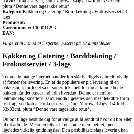
Navn:
Frokostserviet, Duni Yarrow, 3-lags, 1/4 fold, 33x33cm,
plum *Denne vare tages ikke retur*
Kategori:
Køkken og Catering / Borddækning / Frokostserviet / 3-
lags
Producent:
Varenummer:
1000011293
EAN:
Vurderet til
3.6
ud af 5 stjerner baseret på
12
anmeldelser
Køkken og Catering / Borddækning /
Frokostserviet / 3-lags
Temmelig mange internet handler foreslår heldigvis et bredt udvalg
af former for levering. En af de populære er p.t. levering til en
pakkeshop, fordi det så er super fleksibelt for dig at kunne hente
pakken når det passer ind i din hverdag. Denne er nemlig
ualmindeligt smertefri, samt endda ligeledes den mest letkøbte form
for fragt ved køb af Frokostserviet, Duni Yarrow, 3-lags, 1/4 fold,
33x33cm, plum *Denne vare tages ikke retur*.
Du bør tillige beslutte dig for at vælge at få sendt til hvor du bor eller
til dit arbejde. Metoden bliver tit en smule mere pebret, men
ligeledes virkelig gnidningsløs. Den prisbilligste slags levering kan