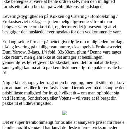
ikke benægtes at være at hente ordren selv, men den mulighed
forudsætter at du bor tæt på webbutikkens arbejdslager.
Leveringsdygtigheden på Køkken og Catering / Borddækning /
Frokostserviet / 3-lags er jo temmelig afgørende såfremt man
behøver varerne om kort tid, og derfor er det jo væsentligt at vi
besigtiger den anslåede leveringsdato for den vedkommende vare.
En lang række firmaer på nettet giver løfte om muligheden for dag-
til-dag levering på utallige varenumre, eksempelvis Frokostserviet,
Duni Yarrow, 3-lags, 1/4 fold, 33x33cm, plum *Denne vare tages
ikke retur*, men glem ikke at det antager at bestillingen
gennemføres før et givent klokkeslæt, med det formål at de højst
sandsynligt kan nå at få pakken distribueret før de pakkeansatte har
fri.
Nogle få netshops yder fragt uden beregning, men tit stiller det krav
om at man bestiller for en fastsat sum. Derudover må du snuppe den
prisbilligste mulighed for fragt, hvilket tit – om man opholder sig
ved Herning, Sønderborg eller Vojens – vil være at få bragt din
pakke til et udleveringssted.
Det er super fremkommeligt for os alle at analysere priser fra flere e-
handler, og til gengæld har langt de fleste internet virksomheder