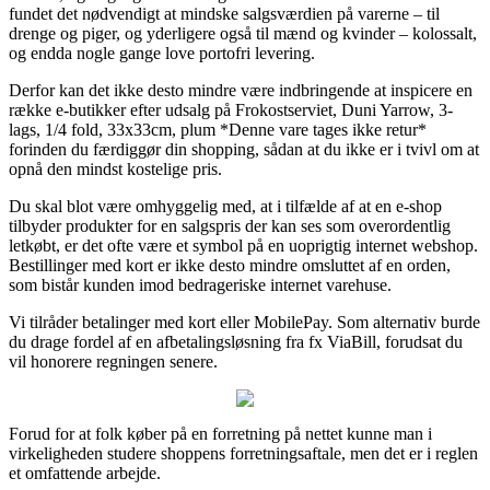
fundet det nødvendigt at mindske salgsværdien på varerne – til
drenge og piger, og yderligere også til mænd og kvinder – kolossalt,
og endda nogle gange love portofri levering.
Derfor kan det ikke desto mindre være indbringende at inspicere en
række e-butikker efter udsalg på Frokostserviet, Duni Yarrow, 3-
lags, 1/4 fold, 33x33cm, plum *Denne vare tages ikke retur*
forinden du færdiggør din shopping, sådan at du ikke er i tvivl om at
opnå den mindst kostelige pris.
Du skal blot være omhyggelig med, at i tilfælde af at en e-shop
tilbyder produkter for en salgspris der kan ses som overordentlig
letkøbt, er det ofte være et symbol på en uoprigtig internet webshop.
Bestillinger med kort er ikke desto mindre omsluttet af en orden,
som bistår kunden imod bedrageriske internet varehuse.
Vi tilråder betalinger med kort eller MobilePay. Som alternativ burde
du drage fordel af en afbetalingsløsning fra fx ViaBill, forudsat du
vil honorere regningen senere.
Forud for at folk køber på en forretning på nettet kunne man i
virkeligheden studere shoppens forretningsaftale, men det er i reglen
et omfattende arbejde.