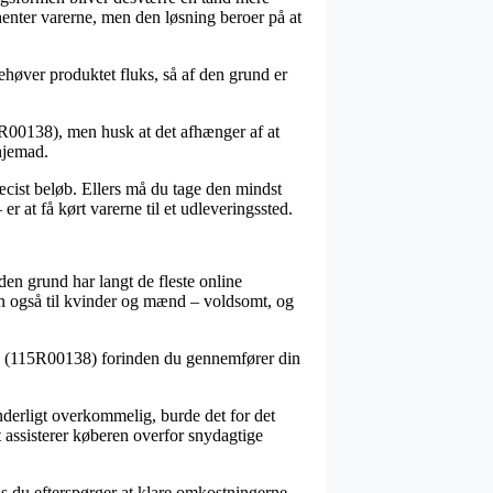
enter varerne, men den løsning beroer på at
behøver produktet fluks, så af den grund er
5R00138), men husk at det afhænger af at
 hjemad.
cist beløb. Ellers må du tage den mindst
r at få kørt varerne til et udleveringssted.
den grund har langt de fleste online
den også til kvinder og mænd – voldsomt, og
20V (115R00138) forinden du gennemfører din
nderligt overkommelig, burde det for det
t assisterer køberen overfor snydagtige
vis du efterspørger at klare omkostningerne