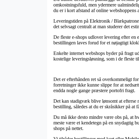
omkostningsfuld, men ydermere ualmindeligt
du er i kort afstand af online webshoppens a
Leveringstiden på Elektronik / Blækpatroner 
det selvsagt centralt at man studerer det es
De fleste e-shops udlover levering efter en
bestillingen laves forud for et nøjagtigt klo
Enkelte internet webshops byder på fragt ud
kostelige leveringsløsning, som i de fleste t
Det er efterhånden ret så overkommeligt for 
forretninger ikke kunne slippe for at nedsæ
endda nogle gange præstere portofri fragt.
Det kan stadigvæk blive lønsomt at efterse
bestilling, således at du er skråsikker på at få
Du må ikke desto mindre være obs på, at hvi
meste være et kendetegn på en snydagtig buti
shops på nettet.
Vi tilråder bestillinger med kort eller Mobi