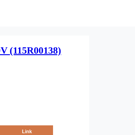
0V (115R00138)
Link