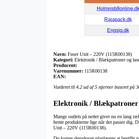
Holmrisb8online.d
Rajapack.dk
Engsig.dk
Navn:
Fuser Unit – 220V (115R00138)
Kategori:
Elektronik / Blækpatroner og laser
Producent:
Varenummer:
115R00138
EAN:
Vurderet til
4.2
ud af 5 stjerner baseret på
3
Elektronik / Blækpatroner o
Mange outlets på nettet giver nu en lang ræk
hente produkterne lige når det passer dig. 
Unit – 220V (115R00138).
Du kunne derudover planlægge at bestille pak