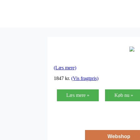
(Læs mere)
1847
kr.
(Vis fragtpris)
Læs mere »
Køb nu »
Webshop