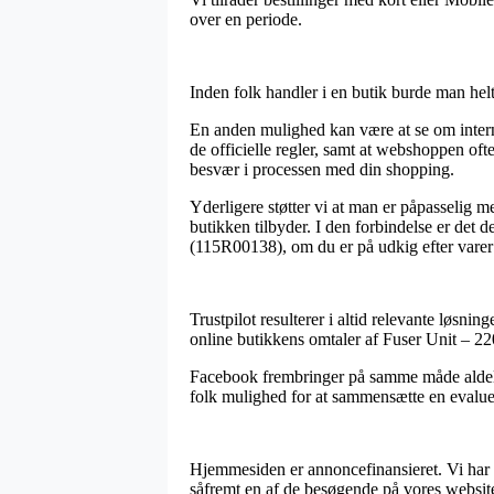
over en periode.
Inden folk handler i en butik burde man hel
En anden mulighed kan være at se om inter
de officielle regler, samt at webshoppen oft
besvær i processen med din shopping.
Yderligere støtter vi at man er påpasselig m
butikken tilbyder. I den forbindelse er det 
(115R00138), om du er på udkig efter varer t
Trustpilot resulterer i altid relevante løsni
online butikkens omtaler af Fuser Unit – 22
Facebook frembringer på samme måde aldeles 
folk mulighed for at sammensætte en evaluer
Hjemmesiden er annoncefinansieret. Vi har 
såfremt en af de besøgende på vores website