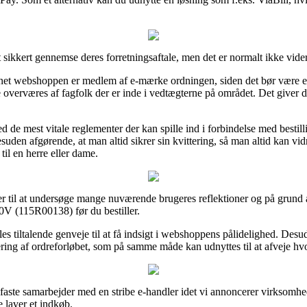
t sikkert gennemse deres forretningsaftale, men det er normalt ikke vid
net webshoppen er medlem af e-mærke ordningen, siden det bør være et
e overværes af fagfolk der er inde i vedtægterne på området. Det giver 
ed de mest vitale reglementer der kan spille ind i forbindelse med besti
desuden afgørende, at man altid sikrer sin kvittering, så man altid kan 
il en herre eller dame.
nger til at undersøge mange nuværende brugeres reflektioner og på grund af 
0V (115R00138) før du bestiller.
tiltalende genveje til at få indsigt i webshoppens pålidelighed. Desud
ing af ordreforløbet, som på samme måde kan udnyttes til at afveje hv
faste samarbejder med en stribe e-handler idet vi annoncerer virksomhe
 laver et indkøb.