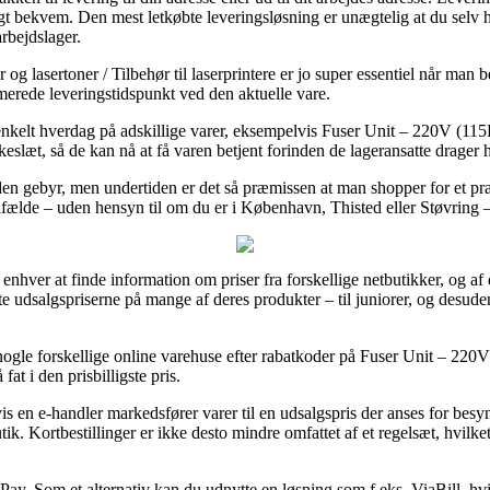
 bekvem. Den mest letkøbte leveringsløsning er unægtelig at du selv h
rbejdslager.
og lasertoner / Tilbehør til laserprintere er jo super essentiel når man 
timerede leveringstidspunkt ved den aktuelle vare.
 enkelt hverdag på adskillige varer, eksempelvis Fuser Unit – 220V (11
kkeslæt, så de kan nå at få varen betjent forinden de lageransatte drager
en gebyr, men undertiden er det så præmissen at man shopper for et præ
ilfælde – uden hensyn til om du er i København, Thisted eller Støvring – e
enhver at finde information om priser fra forskellige netbutikker, og af 
tte udsalgspriserne på mange af deres produkter – til juniorer, og desu
 nogle forskellige online varehuse efter rabatkoder på Fuser Unit – 2
 fat i den prisbilligste pris.
s en e-handler markedsfører varer til en udsalgspris der anses for besy
k. Kortbestillinger er ikke desto mindre omfattet af et regelsæt, hvilke
lePay. Som et alternativ kan du udnytte en løsning som f.eks. ViaBill, h