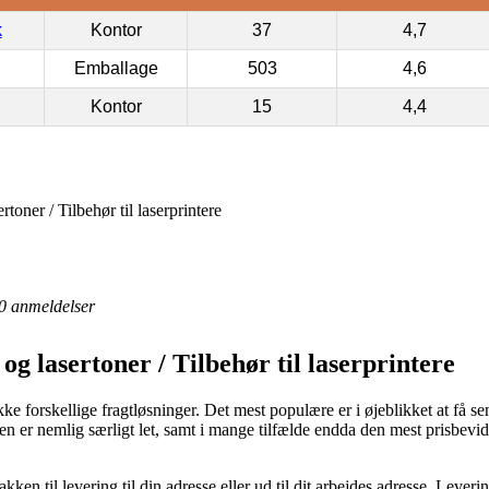
k
Kontor
37
4,7
Emballage
503
4,6
Kontor
15
4,4
toner / Tilbehør til laserprintere
0
anmeldelser
g lasertoner / Tilbehør til laserprintere
ke forskellige fragtløsninger. Det mest populære er i øjeblikket at få s
Den er nemlig særligt let, samt i mange tilfælde endda den mest prisbev
ken til levering til din adresse eller ud til dit arbejdes adresse. Leve