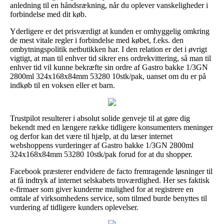
anledning til en håndsrækning, når du oplever vanskeligheder i
forbindelse med dit køb.
Yderligere er det prisværdigt at kunden er omhyggelig omkring
de mest vitale regler i forbindelse med købet, f.eks. den
ombytningspolitik netbutikken har. I den relation er det i øvrigt
vigtigt, at man til enhver tid sikrer ens ordrekvittering, så man til
enhver tid vil kunne bekræfte sin ordre af Gastro bakke 1/3GN
2800ml 324x168x84mm 53280 10stk/pak, uanset om du er på
indkøb til en voksen eller et barn.
Trustpilot resulterer i absolut solide genveje til at gøre dig
bekendt med en længere række tidligere konsumenters meninger
og derfor kan det være til hjælp, at du læser internet
webshoppens vurderinger af Gastro bakke 1/3GN 2800ml
324x168x84mm 53280 10stk/pak forud for at du shopper.
Facebook præsterer endvidere de facto fremragende løsninger til
at få indtryk af internet selskabets troværdighed. Her ses faktisk
e-firmaer som giver kunderne mulighed for at registrere en
omtale af virksomhedens service, som tilmed burde benyttes til
vurdering af tidligere kunders oplevelser.