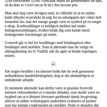
324x168x84mm 53280 10stk/pak inden du gennemfører dit køb,
så du ikke er i tvivl om at få fat i den laveste pris.
Man skal dog være årvågen med, at i tilfælde af at en online
butik tilbyder et produkt til salg for en udsalgspris der virker helt
fantastisk lav, kan det mange gange være et symbol på en uægte
e-shop. Kortbestillinger er heldigvis dækket ind under
Indsigelsesordningen, hvilket bistår dig som kunde imod
bedrageriske forretninger på nettet.
Generelt går vi ind for bestillinger med betalingskort eller
betalinger med mobilen. Som et alternativ kan du vælge en
afdragsløsning fra fx ViaBill, når du agter at betale regningen
senere.
Før nogen bestiller i en internet butik bør de reelt gennemse
netbutikkens handelsbetingelser, dog er det almindeligvis et
omfattende arbejde.
Et nemmere alternativ kan derfor være at granske hvorvidt
internet virksomheden er e-mærke tilsluttet, som skulle være en
tryghed om at e-firmaet forsvarer gældende dansk lovgivning,
udover at online webshoppen undertiden evalueres af jurister
som har indsigt i reglementet på området. Dette er desuden din