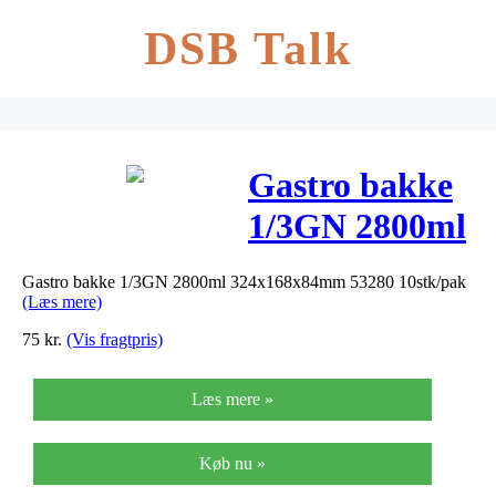
DSB Talk
Gastro bakke
1/3GN 2800ml
324x168x84mm
Gastro bakke 1/3GN 2800ml 324x168x84mm 53280 10stk/pak
53280
(Læs mere)
10stk/pak
75
kr.
(Vis fragtpris)
Læs mere »
Køb nu »