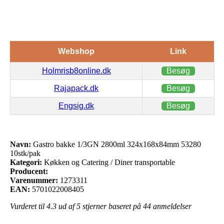
Webshop
Link
Holmrisb8online.dk
Besøg
Rajapack.dk
Besøg
Engsig.dk
Besøg
Navn:
Gastro bakke 1/3GN 2800ml 324x168x84mm 53280
10stk/pak
Kategori:
Køkken og Catering / Diner transportable
Producent:
Varenummer:
1273311
EAN:
5701022008405
Vurderet til
4.3
ud af 5 stjerner baseret på
44
anmeldelser