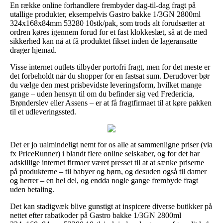
En række online forhandlere frembyder dag-til-dag fragt på
utallige produkter, eksempelvis Gastro bakke 1/3GN 2800ml
324x168x84mm 53280 10stk/pak, som trods alt forudsætter at
ordren køres igennem forud for et fast klokkeslæt, så at de med
sikkerhed kan nå at få produktet fikset inden de lageransatte
drager hjemad.
Visse internet outlets tilbyder portofri fragt, men for det meste er
det forbeholdt når du shopper for en fastsat sum. Derudover bør
du vælge den mest prisbevidste leveringsform, hvilket mange
gange – uden hensyn til om du befinder sig ved Fredericia,
Brønderslev eller Assens – er at få fragtfirmaet til at køre pakken
til et udleveringssted.
Det er jo ualmindeligt nemt for os alle at sammenligne priser (via
fx PriceRunner) i blandt flere online selskaber, og for det har
adskillige internet firmaer været presset til at at sænke priserne
på produkterne – til babyer og børn, og desuden også til damer
og herrer – en hel del, og endda nogle gange frembyde fragt
uden betaling.
Det kan stadigvæk blive gunstigt at inspicere diverse butikker på
nettet efter rabatkoder på Gastro bakke 1/3GN 2800ml