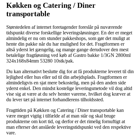
Køkken og Catering / Diner
transportable
Størstedelen af internet foretagender foreslår på nuværende
tidspunkt diverse forskellige leveringsløsninger. En der er meget
almindelig er nu om stunder pakkeshops, som gør det muligt at
hente din pakke når du har mulighed for det. Fragtformen er
altså yderst let gængelig, og mange gange derudover den mest
betalelige fragtløsning ved køb af Gastro bakke 1/3GN 2800ml
324x168x84mm 53280 10stk/pak.
Du kan alternativt beslutte dig for at få produkterne leveret til din
lejlighed eller hus eller ud til din arbejdsplads. Fragtformen er
almindeligvis en sjat mere bekostelig, men på den anden side
yderst enkel. Den mindst kostelige leveringsmetode vil dog altid
vise sig at være at du selv henter varerne, hvilket dog kræver at
du lever tæt på internet forhandlerens tilholdssted.
Fragttiden på Køkken og Catering / Diner transportable kan
være meget vigtig i tilfælde af at man står og skal bruge
produkterne om kort tid, og derfor er det rimelig fornuftigt at
man efterser det anslåede leveringstidspunkt ved den respektive
vare.