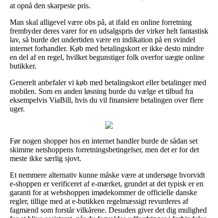
at opnå den skarpeste pris.
Man skal alligevel være obs på, at ifald en online forretning
frembyder deres varer for en udsalgspris der virker helt fantastisk
lav, så burde det undertiden være en indikation på en svindel
internet forhandler. Køb med betalingskort er ikke desto mindre
en del af en regel, hvilket begunstiger folk overfor uægte online
butikker.
Generelt anbefaler vi køb med betalingskort eller betalinger med
mobilen. Som en anden løsning burde du vælge et tilbud fra
eksempelvis ViaBill, hvis du vil finansiere betalingen over flere
uger.
Før nogen shopper hos en internet handler burde de sådan set
skimme netshoppens forretningsbetingelser, men det er for det
meste ikke særlig sjovt.
Et nemmere alternativ kunne måske være at undersøge hvorvidt
e-shoppen er verificeret af e-mærket, grundet at det typisk er en
garanti for at webshoppen imødekommer de officielle danske
regler, tillige med at e-butikken regelmæssigt revurderes af
fagmænd som forstår vilkårene. Desuden giver det dig mulighed