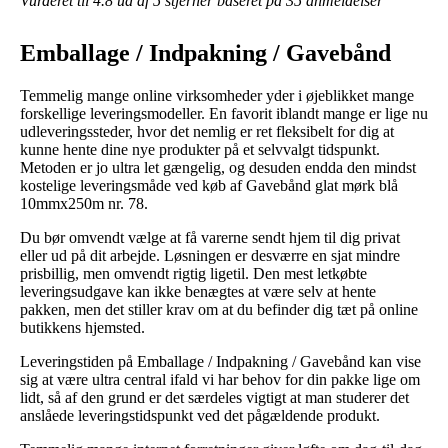
Vurderet til
4.8
ud af 5 stjerner baseret på
35
anmeldelser
Emballage / Indpakning / Gavebånd
Temmelig mange online virksomheder yder i øjeblikket mange
forskellige leveringsmodeller. En favorit iblandt mange er lige nu
udleveringssteder, hvor det nemlig er ret fleksibelt for dig at
kunne hente dine nye produkter på et selvvalgt tidspunkt.
Metoden er jo ultra let gængelig, og desuden endda den mindst
kostelige leveringsmåde ved køb af Gavebånd glat mørk blå
10mmx250m nr. 78.
Du bør omvendt vælge at få varerne sendt hjem til dig privat
eller ud på dit arbejde. Løsningen er desværre en sjat mindre
prisbillig, men omvendt rigtig ligetil. Den mest letkøbte
leveringsudgave kan ikke benægtes at være selv at hente
pakken, men det stiller krav om at du befinder dig tæt på online
butikkens hjemsted.
Leveringstiden på Emballage / Indpakning / Gavebånd kan vise
sig at være ultra central ifald vi har behov for din pakke lige om
lidt, så af den grund er det særdeles vigtigt at man studerer det
anslåede leveringstidspunkt ved det pågældende produkt.