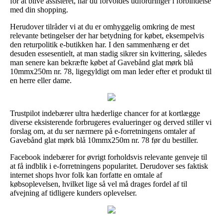
for at blive assisteret, når du forvoldes udfordringer i forbindelse
med din shopping.
Herudover tilråder vi at du er omhyggelig omkring de mest
relevante betingelser der har betydning for købet, eksempelvis
den returpolitik e-butikken har. I den sammenhæng er det
desuden essesentielt, at man stadig sikrer sin kvittering, således
man senere kan bekræfte købet af Gavebånd glat mørk blå
10mmx250m nr. 78, ligegyldigt om man leder efter et produkt til
en herre eller dame.
Trustpilot indebærer ultra hæderlige chancer for at kortlægge
diverse eksisterende forbrugeres evalueringer og derved stiller vi
forslag om, at du ser nærmere på e-forretningens omtaler af
Gavebånd glat mørk blå 10mmx250m nr. 78 før du bestiller.
Facebook indebærer for øvrigt forholdsvis relevante genveje til
at få indblik i e-forretningens popularitet. Derudover ses faktisk
internet shops hvor folk kan forfatte en omtale af
købsoplevelsen, hvilket lige så vel må drages fordel af til
afvejning af tidligere kunders oplevelser.