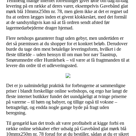
Temmelig mange internet forretninger giver løfte om dag-til-dag
levering på en række af deres varer, eksempelvis Gavebånd glat
mørk blå 10mmx250m nr. 78, men glem ikke at det er regnet ud
fra at ordren lægges inden et givent klokkeslæt, med det formål
at de sandsynligvis kan nå at få ordren sendt afsted før
lagermedarbejderne drager hjemad.
Flere netshops garanterer fragt uden gebyr, men undertiden er
det så præmissen at du shopper for et konkret beløb. Derudover
burde du tage den mest betalelige leveringsform, hvilket i de
fleste tilfælde – uden hensyn til om man bor nær Taastrup,
Smørumnedre eller Humlebæk – vil være at få fragtmanden til at
levere din ordre til et udleveringssted.
Det er jo ualmindeligt praktisk for forbrugerne at sammenligne
priser i blandt forskellige online webshops, og ergo har langt de
fleste internet butikker fundet det uundgåeligt at tvinge priserne
på varerne – til børn og babyer, og tillige også til voksne –
betragteligt, og endda nogle gange byde på fragt uden
beregning.
Til gengæld kan det trods alt være profitabelt at kigge forbi en
række online selskaber efter udsalg på Gavebånd glat mørk blå
10mmx250m nr. 78 forud for at du bestiller, sådan at du er sikret