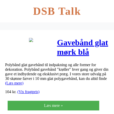
DSB Talk
Gavebånd glat
mørk blå
10mmx250m
Polybånd glat gavebånd til indpakning og alle former for
nr. 78
dekoration. Polybånd gavebånd "krøller" hver gang og giver din
gave et indbydende og eksklusivt præg. I vores store udvalg på
30 skønne farver i 10 mm glat polygavebånd, kan du altid finde
(Læs mere)
104
kr.
(Vis fragtpris)
Læs mere »