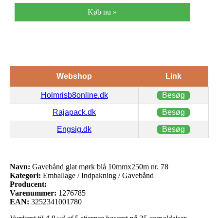
Køb nu »
Webshop
Link
Holmrisb8online.dk
Besøg
Rajapack.dk
Besøg
Engsig.dk
Besøg
Navn:
Gavebånd glat mørk blå 10mmx250m nr. 78
Kategori:
Emballage / Indpakning / Gavebånd
Producent:
Varenummer:
1276785
EAN:
3252341001780