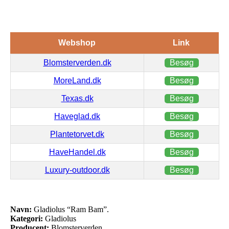
Webshop
Link
Blomsterverden.dk
Besøg
MoreLand.dk
Besøg
Texas.dk
Besøg
Haveglad.dk
Besøg
Plantetorvet.dk
Besøg
HaveHandel.dk
Besøg
Luxury-outdoor.dk
Besøg
Navn:
Gladiolus “Ram Bam”.
Kategori:
Gladiolus
Producent:
Blomsterverden