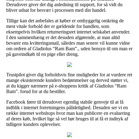
Derudover giver det dig anledning til support, for så vidt du
bliver udsat for besvær i processen med din handel.
Tillige kan det anbefales at køber er omhyggelig omkring de
mest vitale forhold der er gældende for handlen, som
eksempelvis hvilken returneringsret internet selskabet anvender.
I den sammenhæng er det desuden afgørende, at man altid
bevarer ens kvitteringsmail, således man senere vil kunne vidne
om ordren af Gladiolus “Ram Bam”., uden hensyn til om man er
på gaveindkøb til en pige eller dreng.
Trustpilot giver dig forholdsvis fine muligheder for at vurdere ret
mange eksisterende kunders bedømmelser og derved støtter vi,
at du kigger nærmere på e-shoppens kritik af Gladiolus “Ram
Bam”. forud for at du bestiller.
Facebook fører til derudover egentlig stabile genveje til at få
indblik i internet forretningens pålidelighed. Desuden ser vi en
række internet webshops hvor man kan publicere en evaluering
af deres køb, hvilket lige så vel bør bruges til at få et indtryk af
tidligere kunders oplevelser.