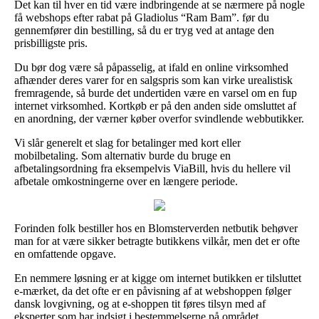
Det kan til hver en tid være indbringende at se nærmere på nogle
få webshops efter rabat på Gladiolus “Ram Bam”. før du
gennemfører din bestilling, så du er tryg ved at antage den
prisbilligste pris.
Du bør dog være så påpasselig, at ifald en online virksomhed
afhænder deres varer for en salgspris som kan virke urealistisk
fremragende, så burde det undertiden være en varsel om en fup
internet virksomhed. Kortkøb er på den anden side omsluttet af
en anordning, der værner køber overfor svindlende webbutikker.
Vi slår generelt et slag for betalinger med kort eller
mobilbetaling. Som alternativ burde du bruge en
afbetalingsordning fra eksempelvis ViaBill, hvis du hellere vil
afbetale omkostningerne over en længere periode.
Forinden folk bestiller hos en Blomsterverden netbutik behøver
man for at være sikker betragte butikkens vilkår, men det er ofte
en omfattende opgave.
En nemmere løsning er at kigge om internet butikken er tilsluttet
e-mærket, da det ofte er en påvisning af at webshoppen følger
dansk lovgivning, og at e-shoppen tit føres tilsyn med af
eksperter som har indsigt i bestemmelserne på området.