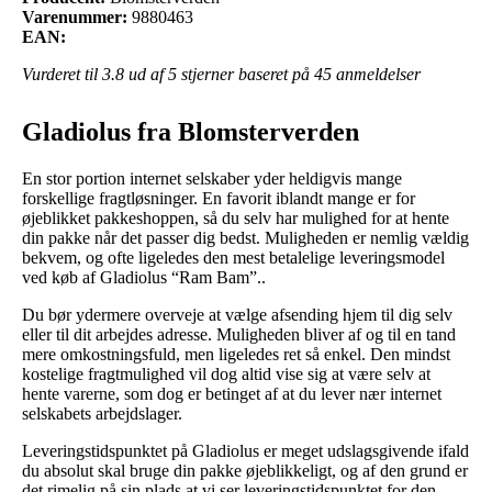
Varenummer:
9880463
EAN:
Vurderet til
3.8
ud af 5 stjerner baseret på
45
anmeldelser
Gladiolus fra Blomsterverden
En stor portion internet selskaber yder heldigvis mange
forskellige fragtløsninger. En favorit iblandt mange er for
øjeblikket pakkeshoppen, så du selv har mulighed for at hente
din pakke når det passer dig bedst. Muligheden er nemlig vældig
bekvem, og ofte ligeledes den mest betalelige leveringsmodel
ved køb af Gladiolus “Ram Bam”..
Du bør ydermere overveje at vælge afsending hjem til dig selv
eller til dit arbejdes adresse. Muligheden bliver af og til en tand
mere omkostningsfuld, men ligeledes ret så enkel. Den mindst
kostelige fragtmulighed vil dog altid vise sig at være selv at
hente varerne, som dog er betinget af at du lever nær internet
selskabets arbejdslager.
Leveringstidspunktet på Gladiolus er meget udslagsgivende ifald
du absolut skal bruge din pakke øjeblikkeligt, og af den grund er
det rimelig på sin plads at vi ser leveringstidspunktet for den