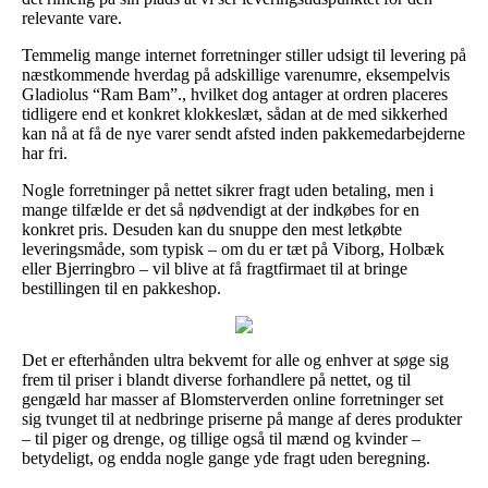
relevante vare.
Temmelig mange internet forretninger stiller udsigt til levering på
næstkommende hverdag på adskillige varenumre, eksempelvis
Gladiolus “Ram Bam”., hvilket dog antager at ordren placeres
tidligere end et konkret klokkeslæt, sådan at de med sikkerhed
kan nå at få de nye varer sendt afsted inden pakkemedarbejderne
har fri.
Nogle forretninger på nettet sikrer fragt uden betaling, men i
mange tilfælde er det så nødvendigt at der indkøbes for en
konkret pris. Desuden kan du snuppe den mest letkøbte
leveringsmåde, som typisk – om du er tæt på Viborg, Holbæk
eller Bjerringbro – vil blive at få fragtfirmaet til at bringe
bestillingen til en pakkeshop.
Det er efterhånden ultra bekvemt for alle og enhver at søge sig
frem til priser i blandt diverse forhandlere på nettet, og til
gengæld har masser af Blomsterverden online forretninger set
sig tvunget til at nedbringe priserne på mange af deres produkter
– til piger og drenge, og tillige også til mænd og kvinder –
betydeligt, og endda nogle gange yde fragt uden beregning.