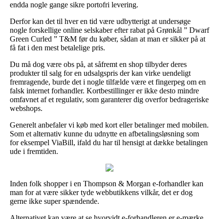
endda nogle gange sikre portofri levering.
Derfor kan det til hver en tid være udbytterigt at undersøge
nogle forskellige online selskaber efter rabat på Grønkål ” Dwarf
Green Curled ” T&M før du køber, sådan at man er sikker på at
få fat i den mest betalelige pris.
Du må dog være obs på, at såfremt en shop tilbyder deres
produkter til salg for en udsalgspris der kan virke uendeligt
fremragende, burde det i nogle tilfælde være et fingerpeg om en
falsk internet forhandler. Kortbestillinger er ikke desto mindre
omfavnet af et regulativ, som garanterer dig overfor bedrageriske
webshops.
Generelt anbefaler vi køb med kort eller betalinger med mobilen.
Som et alternativ kunne du udnytte en afbetalingsløsning som
for eksempel ViaBill, ifald du har til hensigt at dække betalingen
ude i fremtiden.
Inden folk shopper i en Thompson & Morgan e-forhandler kan
man for at være sikker tyde webbutikkens vilkår, det er dog
gerne ikke super spændende.
Alternativet kan være at se hvorvidt e-forhandleren er e-mærke