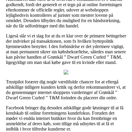
godkendt, fordi det generelt er et tegn på at online forretningen
efterkommer de officielle regler, udover at webshoppen
lejlighedsvis kontrolleres af jurister som mestrer lovene på
området. Desuden tilbydes du mulighed for en håndsrækning,
når du får udfordringer med din handel.
Ligeså slår vi et slag for at du er klar over de primære betingelser
der indvirker på transaktionen, som fx hvilken byttepolitik
hjemmesiden benytter. I den forbindelse er det ydermere vigtigt,
at man permanent sikrer sin købsbekræftelse, således man senere
kan påvise handlen af Grønkål ” Dwarf Green Curled ” T&M,
ligegyldigt om man skal købe gave til en kvinde eller mand.
Trustpilot forærer dig nogle værdifulde chancer for at eftergå
adskillige tidligere kunders kritik og derfor rekommanderer vi, at
du gennemsøger internet shoppens vurderinger af Grønkål ”
Dwarf Green Curled ” T&M forinden du placerer din ordre.
Facebook bringer dig desuden adskillige gode løsninger til at få
kendskab til online forretningens kundefokus. Foruden det
møder vi endda internet butikker hvor du kan frembringe en
anmeldelse af deres køb, som tillige må udnyttes til at få et
indblik i hvor tilfredse kunderne er.