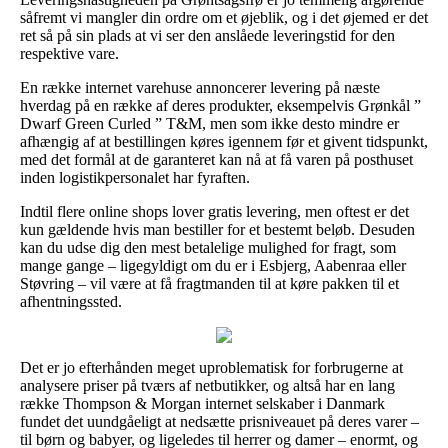
såfremt vi mangler din ordre om et øjeblik, og i det øjemed er det
ret så på sin plads at vi ser den anslåede leveringstid for den
respektive vare.
En række internet varehuse annoncerer levering på næste
hverdag på en række af deres produkter, eksempelvis Grønkål ”
Dwarf Green Curled ” T&M, men som ikke desto mindre er
afhængig af at bestillingen køres igennem før et givent tidspunkt,
med det formål at de garanteret kan nå at få varen på posthuset
inden logistikpersonalet har fyraften.
Indtil flere online shops lover gratis levering, men oftest er det
kun gældende hvis man bestiller for et bestemt beløb. Desuden
kan du udse dig den mest betalelige mulighed for fragt, som
mange gange – ligegyldigt om du er i Esbjerg, Aabenraa eller
Støvring – vil være at få fragtmanden til at køre pakken til et
afhentningssted.
Det er jo efterhånden meget uproblematisk for forbrugerne at
analysere priser på tværs af netbutikker, og altså har en lang
række Thompson & Morgan internet selskaber i Danmark
fundet det uundgåeligt at nedsætte prisniveauet på deres varer –
til børn og babyer, og ligeledes til herrer og damer – enormt, og