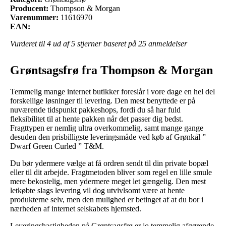
Producent:
Thompson & Morgan
Varenummer:
11616970
EAN:
Vurderet til
4
ud af 5 stjerner baseret på
25
anmeldelser
Grøntsagsfrø fra Thompson & Morgan
Temmelig mange internet butikker foreslår i vore dage en hel del
forskellige løsninger til levering. Den mest benyttede er på
nuværende tidspunkt pakkeshops, fordi du så har fuld
fleksibilitet til at hente pakken når det passer dig bedst.
Fragttypen er nemlig ultra overkommelig, samt mange gange
desuden den prisbilligste leveringsmåde ved køb af Grønkål ”
Dwarf Green Curled ” T&M.
Du bør ydermere vælge at få ordren sendt til din private bopæl
eller til dit arbejde. Fragtmetoden bliver som regel en lille smule
mere bekostelig, men ydermere meget let gængelig. Den mest
letkøbte slags levering vil dog utvivlsomt være at hente
produkterne selv, men den mulighed er betinget af at du bor i
nærheden af internet selskabets hjemsted.
Leveringshastigheden på Grøntsagsfrø er jo temmelig afgørende