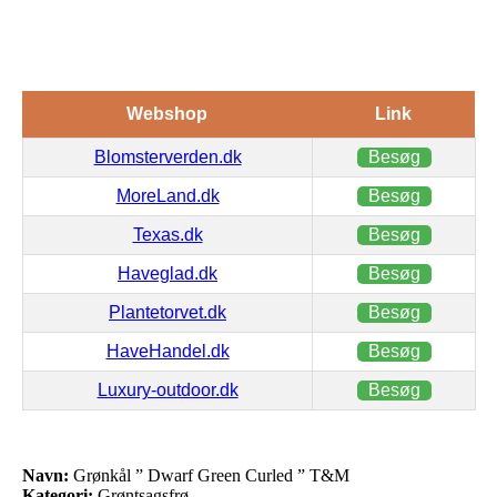
Webshop
Link
Blomsterverden.dk
Besøg
MoreLand.dk
Besøg
Texas.dk
Besøg
Haveglad.dk
Besøg
Plantetorvet.dk
Besøg
HaveHandel.dk
Besøg
Luxury-outdoor.dk
Besøg
Navn:
Grønkål ” Dwarf Green Curled ” T&M
Kategori:
Grøntsagsfrø