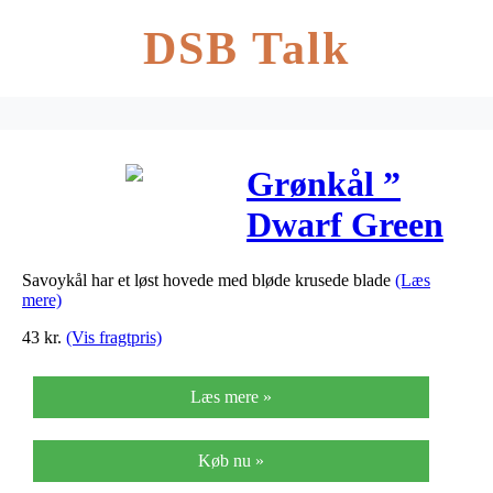
DSB Talk
Grønkål ”
Dwarf Green
Curled ”
Savoykål har et løst hovede med bløde krusede blade
(Læs
T&M
mere)
43
kr.
(Vis fragtpris)
Læs mere »
Køb nu »