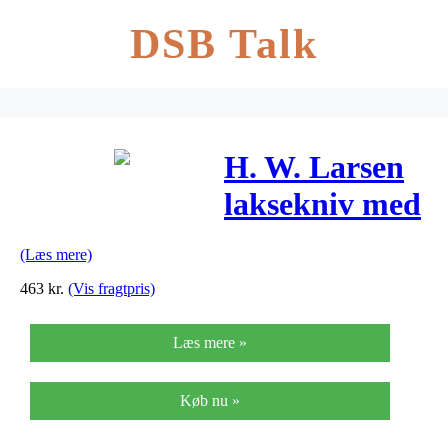
DSB Talk
H. W. Larsen
laksekniv med
træskæfte –
(Læs mere)
Victorinox –
463
kr.
(Vis fragtpris)
25 cm
Læs mere »
Køb nu »