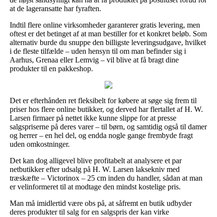
at de lageransatte har fyraften.
Indtil flere online virksomheder garanterer gratis levering, men
oftest er det betinget af at man bestiller for et konkret beløb. Som
alternativ burde du snuppe den billigste leveringsudgave, hvilket
i de fleste tilfælde – uden hensyn til om man befinder sig i
Aarhus, Grenaa eller Lemvig – vil blive at få bragt dine
produkter til en pakkeshop.
Det er efterhånden ret fleksibelt for købere at søge sig frem til
priser hos flere online butikker, og derved har flertallet af H. W.
Larsen firmaer på nettet ikke kunne slippe for at presse
salgspriserne på deres varer – til børn, og samtidig også til damer
og herrer – en hel del, og endda nogle gange frembyde fragt
uden omkostninger.
Det kan dog alligevel blive profitabelt at analysere et par
netbutikker efter udsalg på H. W. Larsen laksekniv med
træskæfte – Victorinox – 25 cm inden du handler, sådan at man
er velinformeret til at modtage den mindst kostelige pris.
Man må imidlertid være obs på, at såfremt en butik udbyder
deres produkter til salg for en salgspris der kan virke