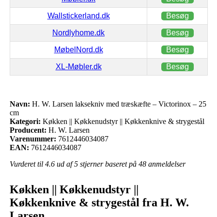
Wallstickerland.dk
Besøg
Nordlyhome.dk
Besøg
MøbelNord.dk
Besøg
XL-Møbler.dk
Besøg
Navn:
H. W. Larsen laksekniv med træskæfte – Victorinox – 25
cm
Kategori:
Køkken || Køkkenudstyr || Køkkenknive & strygestål
Producent:
H. W. Larsen
Varenummer:
7612446034087
EAN:
7612446034087
Vurderet til
4.6
ud af 5 stjerner baseret på
48
anmeldelser
Køkken || Køkkenudstyr ||
Køkkenknive & strygestål fra H. W.
Larsen