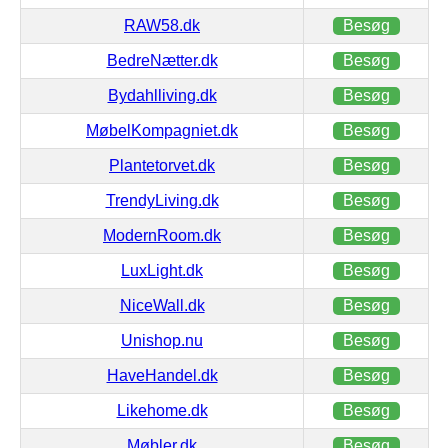
RAW58.dk
Besøg
BedreNætter.dk
Besøg
Bydahlliving.dk
Besøg
MøbelKompagniet.dk
Besøg
Plantetorvet.dk
Besøg
TrendyLiving.dk
Besøg
ModernRoom.dk
Besøg
LuxLight.dk
Besøg
NiceWall.dk
Besøg
Unishop.nu
Besøg
HaveHandel.dk
Besøg
Likehome.dk
Besøg
Møbler.dk
Besøg