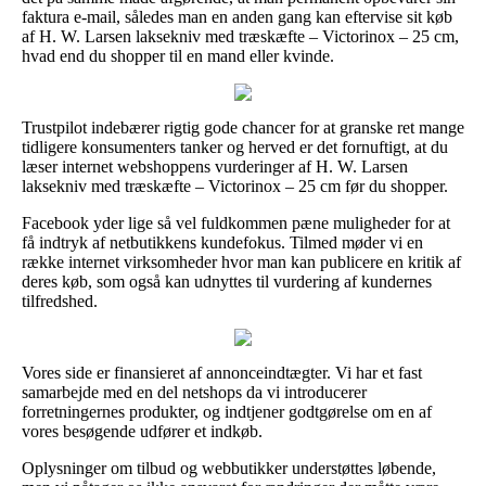
faktura e-mail, således man en anden gang kan eftervise sit køb
af H. W. Larsen laksekniv med træskæfte – Victorinox – 25 cm,
hvad end du shopper til en mand eller kvinde.
Trustpilot indebærer rigtig gode chancer for at granske ret mange
tidligere konsumenters tanker og herved er det fornuftigt, at du
læser internet webshoppens vurderinger af H. W. Larsen
laksekniv med træskæfte – Victorinox – 25 cm før du shopper.
Facebook yder lige så vel fuldkommen pæne muligheder for at
få indtryk af netbutikkens kundefokus. Tilmed møder vi en
række internet virksomheder hvor man kan publicere en kritik af
deres køb, som også kan udnyttes til vurdering af kundernes
tilfredshed.
Vores side er finansieret af annonceindtægter. Vi har et fast
samarbejde med en del netshops da vi introducerer
forretningernes produkter, og indtjener godtgørelse om en af
vores besøgende udfører et indkøb.
Oplysninger om tilbud og webbutikker understøttes løbende,