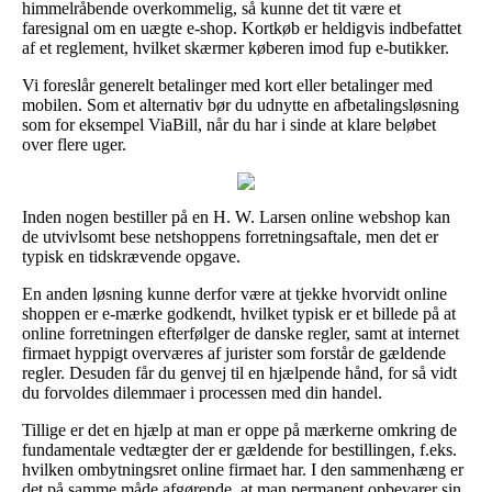
himmelråbende overkommelig, så kunne det tit være et
faresignal om en uægte e-shop. Kortkøb er heldigvis indbefattet
af et reglement, hvilket skærmer køberen imod fup e-butikker.
Vi foreslår generelt betalinger med kort eller betalinger med
mobilen. Som et alternativ bør du udnytte en afbetalingsløsning
som for eksempel ViaBill, når du har i sinde at klare beløbet
over flere uger.
Inden nogen bestiller på en H. W. Larsen online webshop kan
de utvivlsomt bese netshoppens forretningsaftale, men det er
typisk en tidskrævende opgave.
En anden løsning kunne derfor være at tjekke hvorvidt online
shoppen er e-mærke godkendt, hvilket typisk er et billede på at
online forretningen efterfølger de danske regler, samt at internet
firmaet hyppigt overværes af jurister som forstår de gældende
regler. Desuden får du genvej til en hjælpende hånd, for så vidt
du forvoldes dilemmaer i processen med din handel.
Tillige er det en hjælp at man er oppe på mærkerne omkring de
fundamentale vedtægter der er gældende for bestillingen, f.eks.
hvilken ombytningsret online firmaet har. I den sammenhæng er
det på samme måde afgørende, at man permanent opbevarer sin