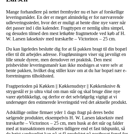
Mange forhandlere på nettet frembyder nu et hav af forskellige
leveringsmåder. En der er meget almindelig er for nærværende
udleveringssteder, hvor det er muligt at hente dine nye varer når
det passer ind i din kalender. Fragttypen er nemlig ultra simpel,
og desuden tilmed den mest letkøbte fragtmetode ved køb af H.
W. Larsen laksekniv med træskæfte – Victorinox – 25 cm.
Du kan ligeledes beslutte dig for at få pakken bragt til din bopæl
eller til dit arbejdes adresse. Fragtløsningen viser sig jævnligt en
lille smule dyrere, men derudover ret praktisk. Den mest
prisbevidste leveringsmanér kan ikke modsiges at være selv at
hente pakken, hvilket dog stiller krav om at du har bopæl nær e-
forretningens tilholdssted.
Fragtperioden på Køkken || Køkkenudstyr || Køkkenknive &
strygestål er jo ultra vital om man står og skal bruge dine nye
varer øjeblikkeligt, og derfor er det selvfølgelig vigtigt at vi
undersøger den estimerede leveringstid ved det aktuelle produkt.
Adskillige online firmaer yder 1 dags fragt på deres bedst
sælgende produkter, eksempelvis H. W. Larsen laksekniv med
træskæfte – Victorinox – 25 cm, men husk at det står og falder
med at transaktionen realiseres tidligere end et fast tidspunkt, så
de højst sandsynligt kan nå at få produktet på posthuset forud for