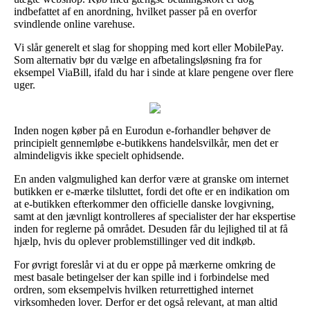
indbefattet af en anordning, hvilket passer på en overfor
svindlende online varehuse.
Vi slår generelt et slag for shopping med kort eller MobilePay.
Som alternativ bør du vælge en afbetalingsløsning fra for
eksempel ViaBill, ifald du har i sinde at klare pengene over flere
uger.
Inden nogen køber på en Eurodun e-forhandler behøver de
principielt gennemløbe e-butikkens handelsvilkår, men det er
almindeligvis ikke specielt ophidsende.
En anden valgmulighed kan derfor være at granske om internet
butikken er e-mærke tilsluttet, fordi det ofte er en indikation om
at e-butikken efterkommer den officielle danske lovgivning,
samt at den jævnligt kontrolleres af specialister der har ekspertise
inden for reglerne på området. Desuden får du lejlighed til at få
hjælp, hvis du oplever problemstillinger ved dit indkøb.
For øvrigt foreslår vi at du er oppe på mærkerne omkring de
mest basale betingelser der kan spille ind i forbindelse med
ordren, som eksempelvis hvilken returrettighed internet
virksomheden lover. Derfor er det også relevant, at man altid