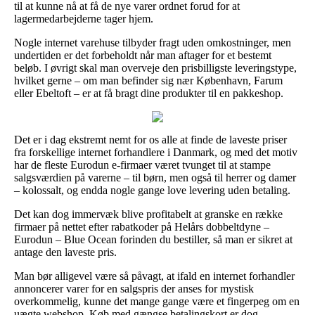
til at kunne nå at få de nye varer ordnet forud for at
lagermedarbejderne tager hjem.
Nogle internet varehuse tilbyder fragt uden omkostninger, men
undertiden er det forbeholdt når man aftager for et bestemt
beløb. I øvrigt skal man overveje den prisbilligste leveringstype,
hvilket gerne – om man befinder sig nær København, Farum
eller Ebeltoft – er at få bragt dine produkter til en pakkeshop.
Det er i dag ekstremt nemt for os alle at finde de laveste priser
fra forskellige internet forhandlere i Danmark, og med det motiv
har de fleste Eurodun e-firmaer været tvunget til at stampe
salgsværdien på varerne – til børn, men også til herrer og damer
– kolossalt, og endda nogle gange love levering uden betaling.
Det kan dog immervæk blive profitabelt at granske en række
firmaer på nettet efter rabatkoder på Helårs dobbeltdyne –
Eurodun – Blue Ocean forinden du bestiller, så man er sikret at
antage den laveste pris.
Man bør alligevel være så påvagt, at ifald en internet forhandler
annoncerer varer for en salgspris der anses for mystisk
overkommelig, kunne det mange gange være et fingerpeg om en
uægte webshop. Køb med gængse betalingskort er dog