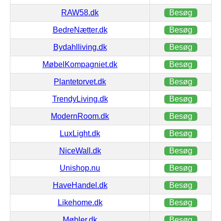
RAW58.dk
Besøg
BedreNætter.dk
Besøg
Bydahlliving.dk
Besøg
MøbelKompagniet.dk
Besøg
Plantetorvet.dk
Besøg
TrendyLiving.dk
Besøg
ModernRoom.dk
Besøg
LuxLight.dk
Besøg
NiceWall.dk
Besøg
Unishop.nu
Besøg
HaveHandel.dk
Besøg
Likehome.dk
Besøg
Møbler.dk
Besøg