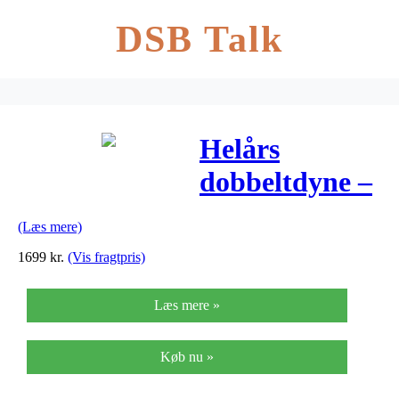
DSB Talk
Helårs
dobbeltdyne –
Eurodun –
(Læs mere)
Blue Ocean
1699
kr.
(Vis fragtpris)
Læs mere »
Køb nu »