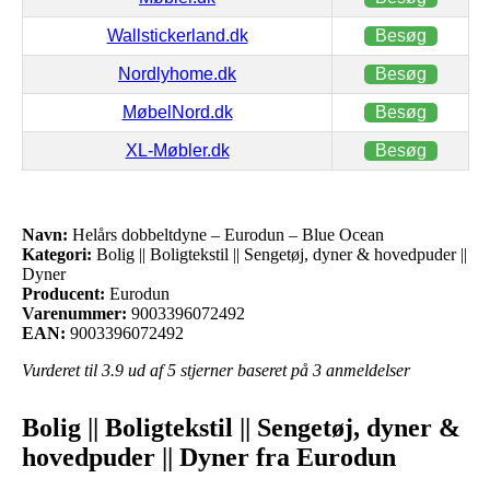
Wallstickerland.dk
Besøg
Nordlyhome.dk
Besøg
MøbelNord.dk
Besøg
XL-Møbler.dk
Besøg
Navn:
Helårs dobbeltdyne – Eurodun – Blue Ocean
Kategori:
Bolig || Boligtekstil || Sengetøj, dyner & hovedpuder ||
Dyner
Producent:
Eurodun
Varenummer:
9003396072492
EAN:
9003396072492
Vurderet til
3.9
ud af 5 stjerner baseret på
3
anmeldelser
Bolig || Boligtekstil || Sengetøj, dyner &
hovedpuder || Dyner fra Eurodun