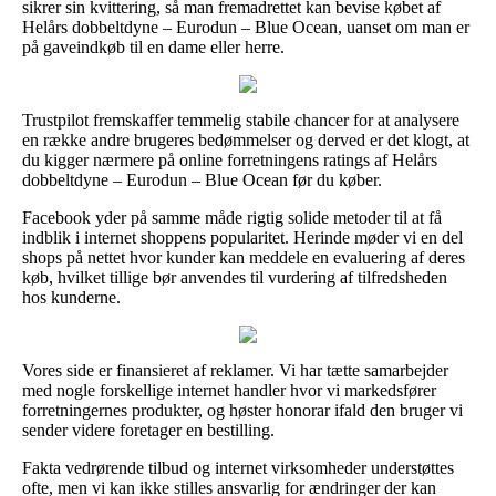
sikrer sin kvittering, så man fremadrettet kan bevise købet af
Helårs dobbeltdyne – Eurodun – Blue Ocean, uanset om man er
på gaveindkøb til en dame eller herre.
Trustpilot fremskaffer temmelig stabile chancer for at analysere
en række andre brugeres bedømmelser og derved er det klogt, at
du kigger nærmere på online forretningens ratings af Helårs
dobbeltdyne – Eurodun – Blue Ocean før du køber.
Facebook yder på samme måde rigtig solide metoder til at få
indblik i internet shoppens popularitet. Herinde møder vi en del
shops på nettet hvor kunder kan meddele en evaluering af deres
køb, hvilket tillige bør anvendes til vurdering af tilfredsheden
hos kunderne.
Vores side er finansieret af reklamer. Vi har tætte samarbejder
med nogle forskellige internet handler hvor vi markedsfører
forretningernes produkter, og høster honorar ifald den bruger vi
sender videre foretager en bestilling.
Fakta vedrørende tilbud og internet virksomheder understøttes
ofte, men vi kan ikke stilles ansvarlig for ændringer der kan