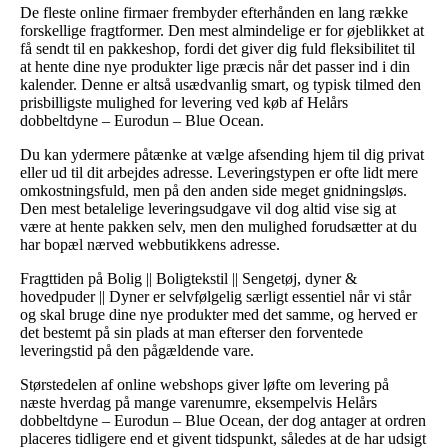
De fleste online firmaer frembyder efterhånden en lang række
forskellige fragtformer. Den mest almindelige er for øjeblikket at
få sendt til en pakkeshop, fordi det giver dig fuld fleksibilitet til
at hente dine nye produkter lige præcis når det passer ind i din
kalender. Denne er altså usædvanlig smart, og typisk tilmed den
prisbilligste mulighed for levering ved køb af Helårs
dobbeltdyne – Eurodun – Blue Ocean.
Du kan ydermere påtænke at vælge afsending hjem til dig privat
eller ud til dit arbejdes adresse. Leveringstypen er ofte lidt mere
omkostningsfuld, men på den anden side meget gnidningsløs.
Den mest betalelige leveringsudgave vil dog altid vise sig at
være at hente pakken selv, men den mulighed forudsætter at du
har bopæl nærved webbutikkens adresse.
Fragttiden på Bolig || Boligtekstil || Sengetøj, dyner &
hovedpuder || Dyner er selvfølgelig særligt essentiel når vi står
og skal bruge dine nye produkter med det samme, og herved er
det bestemt på sin plads at man efterser den forventede
leveringstid på den pågældende vare.
Størstedelen af online webshops giver løfte om levering på
næste hverdag på mange varenumre, eksempelvis Helårs
dobbeltdyne – Eurodun – Blue Ocean, der dog antager at ordren
placeres tidligere end et givent tidspunkt, således at de har udsigt