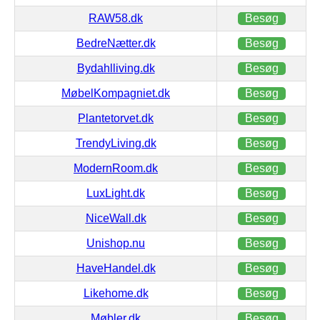
RAW58.dk
Besøg
BedreNætter.dk
Besøg
Bydahlliving.dk
Besøg
MøbelKompagniet.dk
Besøg
Plantetorvet.dk
Besøg
TrendyLiving.dk
Besøg
ModernRoom.dk
Besøg
LuxLight.dk
Besøg
NiceWall.dk
Besøg
Unishop.nu
Besøg
HaveHandel.dk
Besøg
Likehome.dk
Besøg
Møbler.dk
Besøg