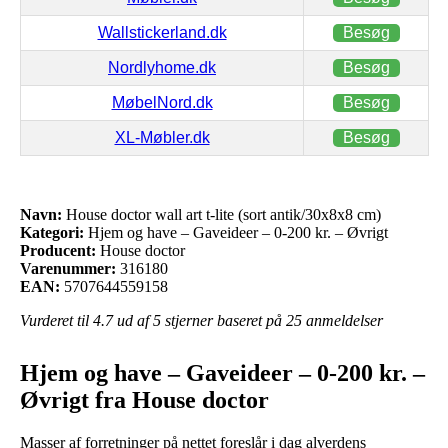
Wallstickerland.dk
Besøg
Nordlyhome.dk
Besøg
MøbelNord.dk
Besøg
XL-Møbler.dk
Besøg
Navn:
House doctor wall art t-lite (sort antik/30x8x8 cm)
Kategori:
Hjem og have – Gaveideer – 0-200 kr. – Øvrigt
Producent:
House doctor
Varenummer:
316180
EAN:
5707644559158
Vurderet til
4.7
ud af 5 stjerner baseret på
25
anmeldelser
Hjem og have – Gaveideer – 0-200 kr. –
Øvrigt fra House doctor
Masser af forretninger på nettet foreslår i dag alverdens