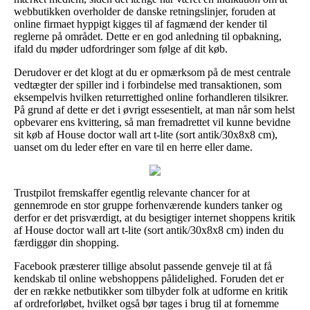
webbutikken overholder de danske retningslinjer, foruden at
online firmaet hyppigt kigges til af fagmænd der kender til
reglerne på området. Dette er en god anledning til opbakning,
ifald du møder udfordringer som følge af dit køb.
Derudover er det klogt at du er opmærksom på de mest centrale
vedtægter der spiller ind i forbindelse med transaktionen, som
eksempelvis hvilken returrettighed online forhandleren tilsikrer.
På grund af dette er det i øvrigt essesentielt, at man når som helst
opbevarer ens kvittering, så man fremadrettet vil kunne bevidne
sit køb af House doctor wall art t-lite (sort antik/30x8x8 cm),
uanset om du leder efter en vare til en herre eller dame.
Trustpilot fremskaffer egentlig relevante chancer for at
gennemrode en stor gruppe forhenværende kunders tanker og
derfor er det prisværdigt, at du besigtiger internet shoppens kritik
af House doctor wall art t-lite (sort antik/30x8x8 cm) inden du
færdiggør din shopping.
Facebook præsterer tillige absolut passende genveje til at få
kendskab til online webshoppens pålidelighed. Foruden det er
der en række netbutikker som tilbyder folk at udforme en kritik
af ordreforløbet, hvilket også bør tages i brug til at fornemme