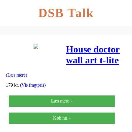
DSB Talk
House doctor
wall art t-lite
(sort
(Læs mere)
antik/30x8x8
179
kr.
(Vis fragtpris)
cm)
Læs mere »
Køb nu »