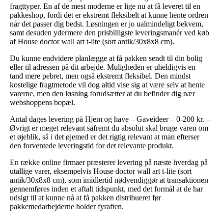
fragttyper. En af de mest moderne er lige nu at få leveret til en
pakkeshop, fordi det er ekstremt fleksibelt at kunne hente ordren
når det passer dig bedst. Løsningen er jo ualmindeligt bekvem,
samt desuden ydermere den prisbilligste leveringsmanér ved køb
af House doctor wall art t-lite (sort antik/30x8x8 cm).
Du kunne endvidere planlægge at få pakken sendt til din bolig
eller til adressen på dit arbejde. Muligheden er uheldigvis en
tand mere pebret, men også ekstremt fleksibel. Den mindst
kostelige fragtmetode vil dog altid vise sig at være selv at hente
varerne, men den løsning forudsætter at du befinder dig nær
webshoppens bopæl.
Antal dages levering på Hjem og have – Gaveideer – 0-200 kr. –
Øvrigt er meget relevant såfremt du absolut skal bruge varen om
et øjeblik, så i det øjemed er det rigtig relevant at man efterser
den forventede leveringstid for det relevante produkt.
En række online firmaer præsterer levering på næste hverdag på
utallige varer, eksempelvis House doctor wall art t-lite (sort
antik/30x8x8 cm), som imidlertid nødvendiggør at transaktionen
gennemføres inden et aftalt tidspunkt, med det formål at de har
udsigt til at kunne nå at få pakken distribueret før
pakkemedarbejderne holder fyraften.