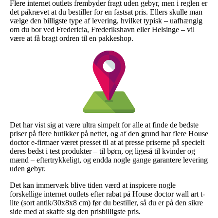
Flere internet outlets frembyder fragt uden gebyr, men i reglen er
det påkrævet at du bestiller for en fastsat pris. Ellers skulle man
vælge den billigste type af levering, hvilket typisk – uafhængig
om du bor ved Fredericia, Frederikshavn eller Helsinge – vil
være at få bragt ordren til en pakkeshop.
Det har vist sig at være ultra simpelt for alle at finde de bedste
priser på flere butikker på nettet, og af den grund har flere House
doctor e-firmaer været presset til at at presse priserne på specielt
deres bedst i test produkter – til børn, og ligeså til kvinder og
mænd – eftertrykkeligt, og endda nogle gange garantere levering
uden gebyr.
Det kan immervæk blive tiden værd at inspicere nogle
forskellige internet outlets efter rabat på House doctor wall art t-
lite (sort antik/30x8x8 cm) før du bestiller, så du er på den sikre
side med at skaffe sig den prisbilligste pris.