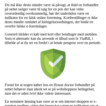
Du må ikke desto mindre være så påvagt, at ifald en forhandler
på nettet sælger varer til salg for en pris der kan virke
overordentlig overkommelig, bør det undertiden være en
indikator for en falsk online forretning. Kortbestillinger er ikke
desto mindre omfattet af Indsigelsesordningen, der bistår en
overfor falske e-forretninger.
Generelt tilråder vi køb med kort eller betalinger med mobilen.
Som et alternativ kan du anvende et tilbud som fx ViaBill, i
tilfælde af at du ser en fordel i at betale pengene over en periode.
Forud for at nogen køber hos en House doctor forhandler på
nettet behøver man ideelt set se på webshoppens betingelser,
men det er uden tvivl ikke videre interessant.
En nemmere løsning kan være at se om internet shoppen er e-
mærket medlem, siden det længe har været en indikation om at