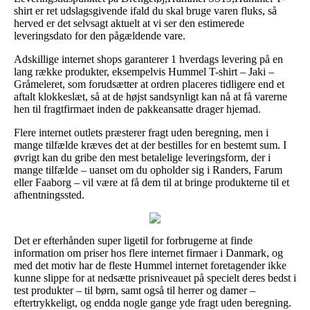
shirt er ret udslagsgivende ifald du skal bruge varen fluks, så
herved er det selvsagt aktuelt at vi ser den estimerede
leveringsdato for den pågældende vare.
Adskillige internet shops garanterer 1 hverdags levering på en
lang række produkter, eksempelvis Hummel T-shirt – Jaki –
Gråmeleret, som forudsætter at ordren placeres tidligere end et
aftalt klokkeslæt, så at de højst sandsynligt kan nå at få varerne
hen til fragtfirmaet inden de pakkeansatte drager hjemad.
Flere internet outlets præsterer fragt uden beregning, men i
mange tilfælde kræves det at der bestilles for en bestemt sum. I
øvrigt kan du gribe den mest betalelige leveringsform, der i
mange tilfælde – uanset om du opholder sig i Randers, Farum
eller Faaborg – vil være at få dem til at bringe produkterne til et
afhentningssted.
Det er efterhånden super ligetil for forbrugerne at finde
information om priser hos flere internet firmaer i Danmark, og
med det motiv har de fleste Hummel internet foretagender ikke
kunne slippe for at nedsætte prisniveauet på specielt deres bedst i
test produkter – til børn, samt også til herrer og damer –
eftertrykkeligt, og endda nogle gange yde fragt uden beregning.