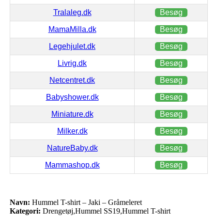
Tralaleg.dk
Besøg
MamaMilla.dk
Besøg
Legehjulet.dk
Besøg
Livrig.dk
Besøg
Netcentret.dk
Besøg
Babyshower.dk
Besøg
Miniature.dk
Besøg
Milker.dk
Besøg
NatureBaby.dk
Besøg
Mammashop.dk
Besøg
Navn:
Hummel T-shirt – Jaki – Gråmeleret
Kategori:
Drengetøj,Hummel SS19,Hummel T-shirt