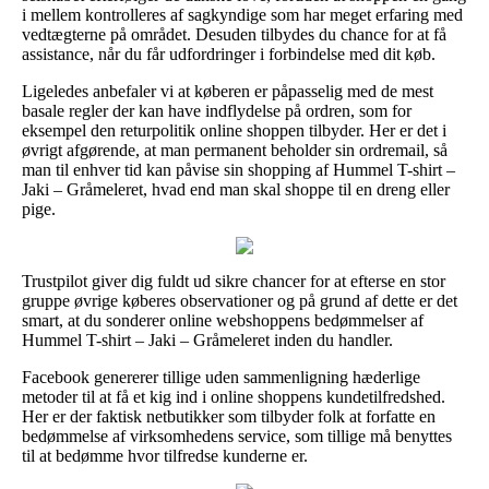
i mellem kontrolleres af sagkyndige som har meget erfaring med
vedtægterne på området. Desuden tilbydes du chance for at få
assistance, når du får udfordringer i forbindelse med dit køb.
Ligeledes anbefaler vi at køberen er påpasselig med de mest
basale regler der kan have indflydelse på ordren, som for
eksempel den returpolitik online shoppen tilbyder. Her er det i
øvrigt afgørende, at man permanent beholder sin ordremail, så
man til enhver tid kan påvise sin shopping af Hummel T-shirt –
Jaki – Gråmeleret, hvad end man skal shoppe til en dreng eller
pige.
Trustpilot giver dig fuldt ud sikre chancer for at efterse en stor
gruppe øvrige køberes observationer og på grund af dette er det
smart, at du sonderer online webshoppens bedømmelser af
Hummel T-shirt – Jaki – Gråmeleret inden du handler.
Facebook genererer tillige uden sammenligning hæderlige
metoder til at få et kig ind i online shoppens kundetilfredshed.
Her er der faktisk netbutikker som tilbyder folk at forfatte en
bedømmelse af virksomhedens service, som tillige må benyttes
til at bedømme hvor tilfredse kunderne er.