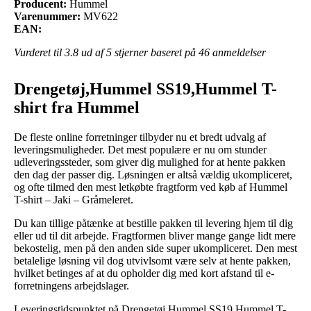
Producent:
Hummel
Varenummer:
MV622
EAN:
Vurderet til
3.8
ud af 5 stjerner baseret på
46
anmeldelser
Drengetøj,Hummel SS19,Hummel T-
shirt fra Hummel
De fleste online forretninger tilbyder nu et bredt udvalg af
leveringsmuligheder. Det mest populære er nu om stunder
udleveringssteder, som giver dig mulighed for at hente pakken
den dag der passer dig. Løsningen er altså vældig ukompliceret,
og ofte tilmed den mest letkøbte fragtform ved køb af Hummel
T-shirt – Jaki – Gråmeleret.
Du kan tillige påtænke at bestille pakken til levering hjem til dig
eller ud til dit arbejde. Fragtformen bliver mange gange lidt mere
bekostelig, men på den anden side super ukompliceret. Den mest
betalelige løsning vil dog utvivlsomt være selv at hente pakken,
hvilket betinges af at du opholder dig med kort afstand til e-
forretningens arbejdslager.
Leveringstidspunktet på Drengetøj,Hummel SS19,Hummel T-