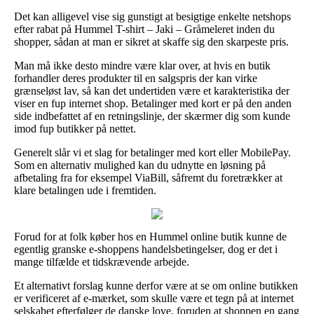
Det kan alligevel vise sig gunstigt at besigtige enkelte netshops
efter rabat på Hummel T-shirt – Jaki – Gråmeleret inden du
shopper, sådan at man er sikret at skaffe sig den skarpeste pris.
Man må ikke desto mindre være klar over, at hvis en butik
forhandler deres produkter til en salgspris der kan virke
grænseløst lav, så kan det undertiden være et karakteristika der
viser en fup internet shop. Betalinger med kort er på den anden
side indbefattet af en retningslinje, der skærmer dig som kunde
imod fup butikker på nettet.
Generelt slår vi et slag for betalinger med kort eller MobilePay.
Som en alternativ mulighed kan du udnytte en løsning på
afbetaling fra for eksempel ViaBill, såfremt du foretrækker at
klare betalingen ude i fremtiden.
Forud for at folk køber hos en Hummel online butik kunne de
egentlig granske e-shoppens handelsbetingelser, dog er det i
mange tilfælde et tidskrævende arbejde.
Et alternativt forslag kunne derfor være at se om online butikken
er verificeret af e-mærket, som skulle være et tegn på at internet
selskabet efterfølger de danske love, foruden at shoppen en gang