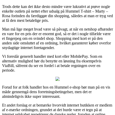
Trods dette kan det ikke desto mindre være lukrativt at prøve nogle
enkelte outlets på nettet efter udsalg på Hummel T-shirt – Marty –
Rosa forinden du færdiggør din shopping, således at man er tryg ved
at få den mest betalelige pris.
Man må lige meget hvad være så påvagt, at når en netshop afhænder
en vare for en pris der er enormt god, så er det i nogle tilfælde være
et fingerpeg om en svindel shop. Shopping med kort er på den
anden side omsluttet af en ordning, hvilket garanterer køber overfor
snydagtige internet foretagender.
Vi foreslår generelt handler med kort eller MobilePay. Som en
alternativ mulighed bør du benytte en løsning fra eksempelvis
ViaBill, såfremt du ser en fordel i at betale regningen over en
periode.
Forud for at folk handler hos en Hummel e-shop bør man på en vis
måde gennemgå dens forretningsbetingelser, men det er
almindeligvis ikke super interessant.
Et andet forslag er at bemærke hvorvidt internet butikken er medlem
af e-mærke ordningen, grundet at det burde være et tegn på at
internet selskabet respekterer de danske regler, foruden at online