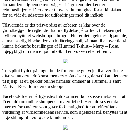
forhandleren løbende overvåges af fagmænd der kender
retningslinjerne. Derudover tilbydes du mulighed for at få bistand,
for så vidt du udsættes for udfordringer med dit indkøb.
Tilsvarende er det prisværdigt at køberen er klar over de
grundlæggende regler der har indflydelse på ordren, til eksempel
hvilken bytteret webshoppen bruger. Her er det ligeledes afgørende,
at man stadig bibeholder sin kvitteringsmail, så man til enhver tid vil
kunne bekræfte bestillingen af Hummel T-shirt – Marty – Rosa,
ligegyldigt om man er på indkøb til en voksen eller et barn.
Trustpilot byder på nogenlunde fornemme genveje til at verificere
diverse nuværende konsumenters opfattelser og derved kan det være
til hjælp, at du tjekker online firmaets omtaler af Hummel T-shirt –
Marty – Rosa forinden du shopper.
Facebook byder på ligeledes fuldkommen fantastiske metoder til at
få en idé om online shoppens troværdighed. Herinde ses endda
internet forhandlere som giver folk mulighed for at udfærdige en
vurdering af virksomhedens service, som ligeledes må benyttes til at
tage stilling til hvor glade kunderne er.