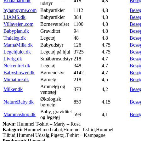
Koalabarn.dk
418
4,8
Besø
udstyr
byhappyme.com
Babyartikler
1112
4,8
Besø
LIAMS.dk
Babyartikler
384
4,8
Besø
Villavejen.com
Børneværelset
1100
4,8
Besø
Babyplan.dk
Graviditet
94
4,8
Besø
Tralaleg.dk
Legetøj
48
4,8
Besø
MamaMilla.dk
Babyudstyr
126
4,75
Besø
Legehjulet.dk
Legetøj på hjul
3725
4,75
Besø
Livrig.dk
Småbørnsudstyr
218
4,7
Besø
Netcentret.dk
Legetøj
348
4,7
Besø
Babyshower.dk
Børneudstyr
4142
4,7
Besø
Miniature.dk
Børnetøj
218
4,5
Besø
Ammetøj og
Milker.dk
373
4,2
Besø
ventetøj
Økologisk
NatureBaby.dk
859
4,15
Besø
børnetøj
Baby, graviditet
Mammashop.dk
599
4,1
Besø
og legetøj
Navn:
Hummel T-shirt – Marty – Rosa
Kategori:
Hummel med rabat,Hummel T-shirt,Hummel
Tilbud,Hummel Udsalg,Pigetøj,T-shirt – Kampagne
Producent:
Hummel