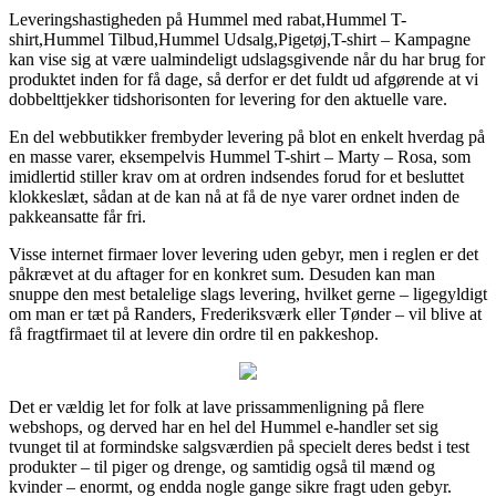
Leveringshastigheden på Hummel med rabat,Hummel T-
shirt,Hummel Tilbud,Hummel Udsalg,Pigetøj,T-shirt – Kampagne
kan vise sig at være ualmindeligt udslagsgivende når du har brug for
produktet inden for få dage, så derfor er det fuldt ud afgørende at vi
dobbelttjekker tidshorisonten for levering for den aktuelle vare.
En del webbutikker frembyder levering på blot en enkelt hverdag på
en masse varer, eksempelvis Hummel T-shirt – Marty – Rosa, som
imidlertid stiller krav om at ordren indsendes forud for et besluttet
klokkeslæt, sådan at de kan nå at få de nye varer ordnet inden de
pakkeansatte får fri.
Visse internet firmaer lover levering uden gebyr, men i reglen er det
påkrævet at du aftager for en konkret sum. Desuden kan man
snuppe den mest betalelige slags levering, hvilket gerne – ligegyldigt
om man er tæt på Randers, Frederiksværk eller Tønder – vil blive at
få fragtfirmaet til at levere din ordre til en pakkeshop.
Det er vældig let for folk at lave prissammenligning på flere
webshops, og derved har en hel del Hummel e-handler set sig
tvunget til at formindske salgsværdien på specielt deres bedst i test
produkter – til piger og drenge, og samtidig også til mænd og
kvinder – enormt, og endda nogle gange sikre fragt uden gebyr.