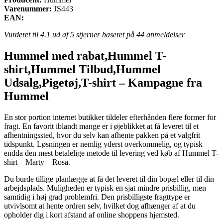
Varenummer:
JS443
EAN:
Vurderet til
4.1
ud af 5 stjerner baseret på
44
anmeldelser
Hummel med rabat,Hummel T-
shirt,Hummel Tilbud,Hummel
Udsalg,Pigetøj,T-shirt – Kampagne fra
Hummel
En stor portion internet butikker tildeler efterhånden flere former for
fragt. En favorit iblandt mange er i øjeblikket at få leveret til et
afhentningssted, hvor du selv kan afhente pakken på et valgfrit
tidspunkt. Løsningen er nemlig yderst overkommelig, og typisk
endda den mest betalelige metode til levering ved køb af Hummel T-
shirt – Marty – Rosa.
Du burde tillige planlægge at få det leveret til din bopæl eller til din
arbejdsplads. Muligheden er typisk en sjat mindre prisbillig, men
samtidig i høj grad problemfri. Den prisbilligste fragttype er
utvivlsomt at hente ordren selv, hvilket dog afhænger af at du
opholder dig i kort afstand af online shoppens hjemsted.