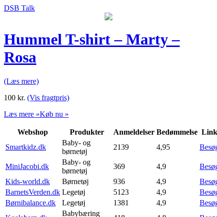
DSB Talk
Hummel T-shirt – Marty –
Rosa
(Læs mere)
100
kr.
(Vis fragtpris)
Læs mere »
Køb nu »
Webshop
Produkter
Anmeldelser
Bedømmelse
Lin
Baby- og
Smartkidz.dk
2139
4,95
Besø
børnetøj
Baby- og
MiniJacobi.dk
369
4,9
Besø
børnetøj
Kids-world.dk
Børnetøj
936
4,9
Besø
BarnetsVerden.dk
Legetøj
5123
4,9
Besø
Børnibalance.dk
Legetøj
1381
4,9
Besø
Babybæring