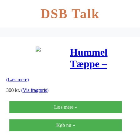
DSB Talk
Hummel
Tæppe –
80×80 – Wool
(Læs mere)
– Uld – Navy
300
kr.
(Vis fragtpris)
Læs mere »
Køb nu »