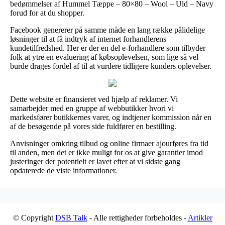
bedømmelser af Hummel Tæppe – 80×80 – Wool – Uld – Navy
forud for at du shopper.
Facebook genererer på samme måde en lang række pålidelige
løsninger til at få indtryk af internet forhandlerens
kundetilfredshed. Her er der en del e-forhandlere som tilbyder
folk at ytre en evaluering af købsoplevelsen, som lige så vel
burde drages fordel af til at vurdere tidligere kunders oplevelser.
Dette website er finansieret ved hjælp af reklamer. Vi
samarbejder med en gruppe af webbutikker hvori vi
markedsfører butikkernes varer, og indtjener kommission når en
af de besøgende på vores side fuldfører en bestilling.
Anvisninger omkring tilbud og online firmaer ajourføres fra tid
til anden, men det er ikke muligt for os at give garantier imod
justeringer der potentielt er lavet efter at vi sidste gang
opdaterede de viste informationer.
© Copyright
DSB Talk
- Alle rettigheder forbeholdes -
Artikler