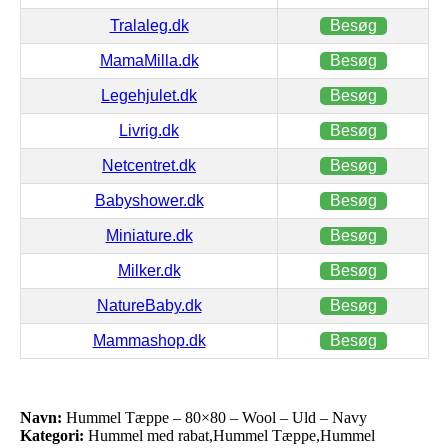
Tralaleg.dk
Besøg
MamaMilla.dk
Besøg
Legehjulet.dk
Besøg
Livrig.dk
Besøg
Netcentret.dk
Besøg
Babyshower.dk
Besøg
Miniature.dk
Besøg
Milker.dk
Besøg
NatureBaby.dk
Besøg
Mammashop.dk
Besøg
Navn:
Hummel Tæppe – 80×80 – Wool – Uld – Navy
Kategori:
Hummel med rabat,Hummel Tæppe,Hummel