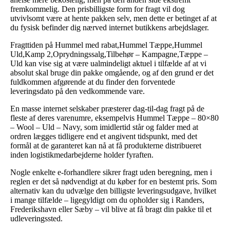
fremkommelig. Den prisbilligste form for fragt vil dog
utvivlsomt være at hente pakken selv, men dette er betinget af at
du fysisk befinder dig nærved internet butikkens arbejdslager.
Fragttiden på Hummel med rabat,Hummel Tæppe,Hummel
Uld,Kamp 2,Oprydningssalg,Tilbehør – Kampagne,Tæppe –
Uld kan vise sig at være ualmindeligt aktuel i tilfælde af at vi
absolut skal bruge din pakke omgående, og af den grund er det
fuldkommen afgørende at du finder den forventede
leveringsdato på den vedkommende vare.
En masse internet selskaber præsterer dag-til-dag fragt på de
fleste af deres varenumre, eksempelvis Hummel Tæppe – 80×80
– Wool – Uld – Navy, som imidlertid står og falder med at
ordren lægges tidligere end et angivent tidspunkt, med det
formål at de garanteret kan nå at få produkterne distribueret
inden logistikmedarbejderne holder fyraften.
Nogle enkelte e-forhandlere sikrer fragt uden beregning, men i
reglen er det så nødvendigt at du køber for en bestemt pris. Som
alternativ kan du udvælge den billigste leveringsudgave, hvilket
i mange tilfælde – ligegyldigt om du opholder sig i Randers,
Frederikshavn eller Sæby – vil blive at få bragt din pakke til et
udleveringssted.