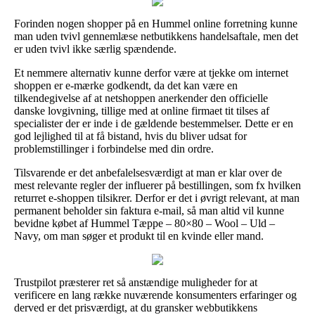
Forinden nogen shopper på en Hummel online forretning kunne
man uden tvivl gennemlæse netbutikkens handelsaftale, men det
er uden tvivl ikke særlig spændende.
Et nemmere alternativ kunne derfor være at tjekke om internet
shoppen er e-mærke godkendt, da det kan være en
tilkendegivelse af at netshoppen anerkender den officielle
danske lovgivning, tillige med at online firmaet tit tilses af
specialister der er inde i de gældende bestemmelser. Dette er en
god lejlighed til at få bistand, hvis du bliver udsat for
problemstillinger i forbindelse med din ordre.
Tilsvarende er det anbefalelsesværdigt at man er klar over de
mest relevante regler der influerer på bestillingen, som fx hvilken
returret e-shoppen tilsikrer. Derfor er det i øvrigt relevant, at man
permanent beholder sin faktura e-mail, så man altid vil kunne
bevidne købet af Hummel Tæppe – 80×80 – Wool – Uld –
Navy, om man søger et produkt til en kvinde eller mand.
Trustpilot præsterer ret så anstændige muligheder for at
verificere en lang række nuværende konsumenters erfaringer og
derved er det prisværdigt, at du gransker webbutikkens