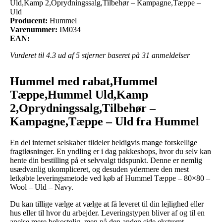
Uld,Kamp 2,Oprydningssalg,Tilbehør – Kampagne,Tæppe –
Uld
Producent:
Hummel
Varenummer:
IM034
EAN:
Vurderet til
4.3
ud af 5 stjerner baseret på
31
anmeldelser
Hummel med rabat,Hummel
Tæppe,Hummel Uld,Kamp
2,Oprydningssalg,Tilbehør –
Kampagne,Tæppe – Uld fra Hummel
En del internet selskaber tildeler heldigvis mange forskellige
fragtløsninger. En yndling er i dag pakkeshops, hvor du selv kan
hente din bestilling på et selvvalgt tidspunkt. Denne er nemlig
usædvanlig ukompliceret, og desuden ydermere den mest
letkøbte leveringsmetode ved køb af Hummel Tæppe – 80×80 –
Wool – Uld – Navy.
Du kan tillige vælge at vælge at få leveret til din lejlighed eller
hus eller til hvor du arbejder. Leveringstypen bliver af og til en
anelse mere bekostelig, men på den anden side ekstremt