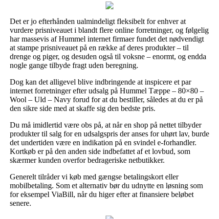
Det er jo efterhånden ualmindeligt fleksibelt for enhver at
vurdere prisniveauet i blandt flere online forretninger, og følgelig
har massevis af Hummel internet firmaer fundet det nødvendigt
at stampe prisniveauet på en række af deres produkter – til
drenge og piger, og desuden også til voksne – enormt, og endda
nogle gange tilbyde fragt uden beregning.
Dog kan det alligevel blive indbringende at inspicere et par
internet forretninger efter udsalg på Hummel Tæppe – 80×80 –
Wool – Uld – Navy forud for at du bestiller, således at du er på
den sikre side med at skaffe sig den bedste pris.
Du må imidlertid være obs på, at når en shop på nettet tilbyder
produkter til salg for en udsalgspris der anses for uhørt lav, burde
det undertiden være en indikation på en svindel e-forhandler.
Kortkøb er på den anden side indbefattet af et lovbud, som
skærmer kunden overfor bedrageriske netbutikker.
Generelt tilråder vi køb med gængse betalingskort eller
mobilbetaling. Som et alternativ bør du udnytte en løsning som
for eksempel ViaBill, når du higer efter at finansiere beløbet
senere.