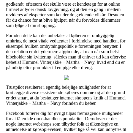
godkendt, eftersom det skulle være et kendetegn for at online
firmaet adlyder dansk lovgivning, og at den en gang i mellem
revideres af eksperter som kender de gældende vilkår. Desuden
får du chance for at blive hjulpet, når du forvoldes dilemmaer
som følge af din shopping.
Foruden dette kan det anbefales at køberen er omhyggelig
omkring de mest vitale vedtægter i forbindelse med handlen, for
eksempel hvilken ombytningspolitik e-forretningen benytter. I
den relation er det ydermere afgørende, at man når som helst
bibeholder sin kvittering, således man til enhver tid kan eftervise
købet af Hummel Vinterjakke – Martha – Navy, hvad end du er
på udkig efter produkter til en pige eller dreng.
Trustpilot resulterer i egentlig belejlige muligheder for at
kortlægge diverse eksisterende køberes domme og af den grund
er det smart, at du besigtiger internet shoppens kritik af Hummel
Vinterjakke – Martha – Navy forinden du køber.
Facebook forærer dig for øvrigt tilpas fremragende muligheder
for at få en idé om e-handlens popularitet. Derudover er der
nogle internet webshops som tilbyder folk at tilkendegive en
anmeldelse af købsoplevelsen, hvilket lige så vel kan udnyttes til