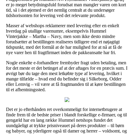
er jo meget betydningsfuld forudsat man mangler varen om kort
tid, så i det øjemed er det nemlig centralt at du undersøger
tidshorisonten for levering ved det relevante produkt.
Masser af webshops reklamerer med levering efter en enkelt
hverdag på utallige varenumre, eksempelvis Hummel
Vinterjakke – Martha – Navy, men som ikke desto mindre
forudsætter at bestillingen realiseres tidligere end et nøjagtigt
tidspunkt, med det formål at de har mulighed for at nå at få de
nye varer hen til fragtfirmaet inden de pakkeansatte har fri.
Nogle enkelte e-forhandlere frembyder fragt uden betaling, men
for det meste er det betinget af at der aftages for en præcis sum. I
øvrigt bør du tage den mest letkøbte type af levering, hvilket i
mange tilfælde – hvad end du befinder sig i Silkeborg, Odder
eller Lemvig – vil være at få fragtmanden til at køre bestillingen
til et afhentningssted.
Det er jo efterhånden ret overkommeligt for internetbrugere at
finde frem til de bedste priser i blandt forskellige e-firmaer, og til
gengæld har en lang række Hummel netshops fundet det
uundgåeligt at trykke prisniveauet på deres produkter – til børn
og babyer, og yderligere også til damer og herrer – voldsomt, og