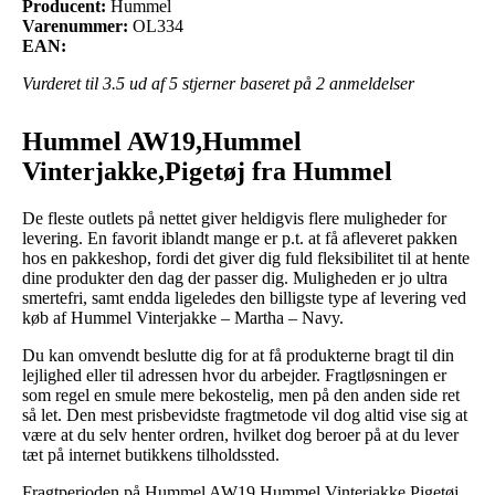
Producent:
Hummel
Varenummer:
OL334
EAN:
Vurderet til
3.5
ud af 5 stjerner baseret på
2
anmeldelser
Hummel AW19,Hummel
Vinterjakke,Pigetøj fra Hummel
De fleste outlets på nettet giver heldigvis flere muligheder for
levering. En favorit iblandt mange er p.t. at få afleveret pakken
hos en pakkeshop, fordi det giver dig fuld fleksibilitet til at hente
dine produkter den dag der passer dig. Muligheden er jo ultra
smertefri, samt endda ligeledes den billigste type af levering ved
køb af Hummel Vinterjakke – Martha – Navy.
Du kan omvendt beslutte dig for at få produkterne bragt til din
lejlighed eller til adressen hvor du arbejder. Fragtløsningen er
som regel en smule mere bekostelig, men på den anden side ret
så let. Den mest prisbevidste fragtmetode vil dog altid vise sig at
være at du selv henter ordren, hvilket dog beroer på at du lever
tæt på internet butikkens tilholdssted.
Fragtperioden på Hummel AW19,Hummel Vinterjakke,Pigetøj