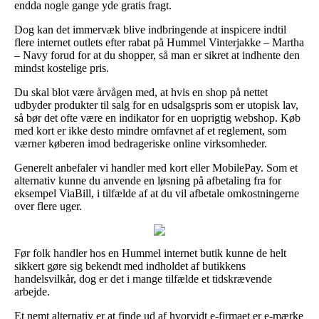
endda nogle gange yde gratis fragt.
Dog kan det immervæk blive indbringende at inspicere indtil
flere internet outlets efter rabat på Hummel Vinterjakke – Martha
– Navy forud for at du shopper, så man er sikret at indhente den
mindst kostelige pris.
Du skal blot være årvågen med, at hvis en shop på nettet
udbyder produkter til salg for en udsalgspris som er utopisk lav,
så bør det ofte være en indikator for en uoprigtig webshop. Køb
med kort er ikke desto mindre omfavnet af et reglement, som
værner køberen imod bedrageriske online virksomheder.
Generelt anbefaler vi handler med kort eller MobilePay. Som et
alternativ kunne du anvende en løsning på afbetaling fra for
eksempel ViaBill, i tilfælde af at du vil afbetale omkostningerne
over flere uger.
Før folk handler hos en Hummel internet butik kunne de helt
sikkert gøre sig bekendt med indholdet af butikkens
handelsvilkår, dog er det i mange tilfælde et tidskrævende
arbejde.
Et nemt alternativ er at finde ud af hvorvidt e-firmaet er e-mærke