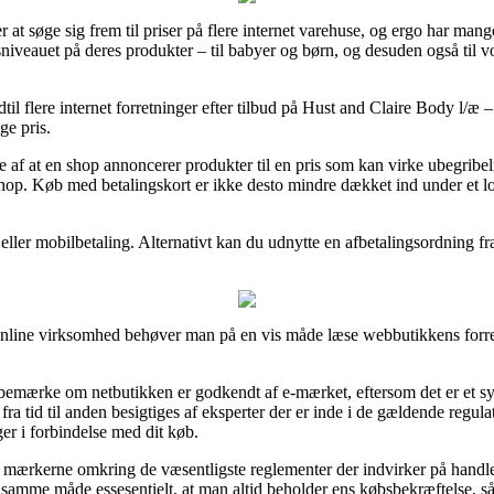
er at søge sig frem til priser på flere internet varehuse, og ergo har mang
sniveauet på deres produkter – til babyer og børn, og desuden også til 
indtil flere internet forretninger efter tilbud på Hust and Claire Body l/
ge pris.
de af at en shop annoncerer produkter til en pris som kan virke ubegribe
shop. Køb med betalingskort er ikke desto mindre dækket ind under et l
ler mobilbetaling. Alternativt kan du udnytte en afbetalingsordning fra
nline virksomhed behøver man på en vis måde læse webbutikkens forretn
emærke om netbutikken er godkendt af e-mærket, eftersom det er et sym
 fra tid til anden besigtiges af eksperter der er inde i de gældende regula
ger i forbindelse med dit køb.
på mærkerne omkring de væsentligste reglementer der indvirker på handle
t på samme måde essesentielt, at man altid beholder ens købsbekræftelse, 