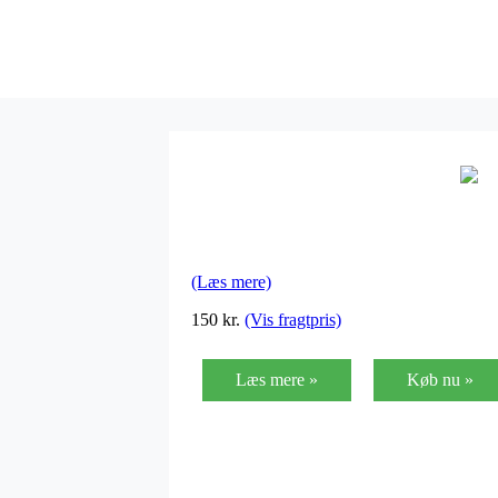
(Læs mere)
150
kr.
(Vis fragtpris)
Læs mere »
Køb nu »