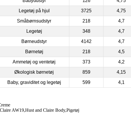
Babyudstyr
126
4,75
Legetøj på hjul
3725
4,75
Småbørnsudstyr
218
4,7
Legetøj
348
4,7
Børneudstyr
4142
4,7
Børnetøj
218
4,5
Ammetøj og ventetøj
373
4,2
Økologisk børnetøj
859
4,15
Baby, graviditet og legetøj
599
4,1
 Creme
laire AW19,Hust and Claire Body,Pigetøj