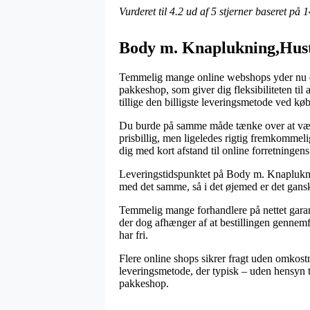
Vurderet til
4.2
ud af 5 stjerner baseret på
1
Body m. Knaplukning,Hust 
Temmelig mange online webshops yder nu en h
pakkeshop, som giver dig fleksibiliteten til 
tillige den billigste leveringsmetode ved k
Du burde på samme måde tænke over at vælge
prisbillig, men ligeledes rigtig fremkommeli
dig med kort afstand til online forretningens 
Leveringstidspunktet på Body m. Knapluknin
med det samme, så i det øjemed er det gans
Temmelig mange forhandlere på nettet garan
der dog afhænger af at bestillingen gennemfø
har fri.
Flere online shops sikrer fragt uden omkostn
leveringsmetode, der typisk – uden hensyn t
pakkeshop.