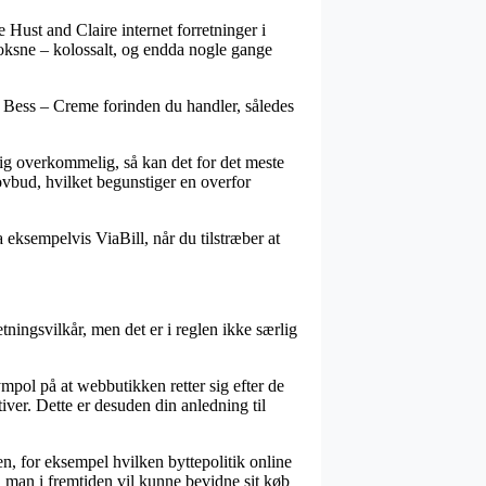
e Hust and Claire internet forretninger i
voksne – kolossalt, og endda nogle gange
æ – Bess – Creme forinden du handler, således
lig overkommelig, så kan det for det meste
ovbud, hvilket begunstiger en overfor
 eksempelvis ViaBill, når du tilstræber at
ingsvilkår, men det er i reglen ikke særlig
pol på at webbutikken retter sig efter de
tiver. Dette er desuden din anledning til
n, for eksempel hvilken byttepolitik online
så man i fremtiden vil kunne bevidne sit køb