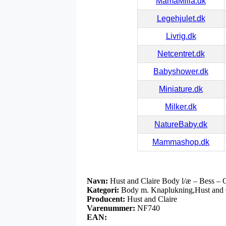
MamaMilla.dk
Legehjulet.dk
Livrig.dk
Netcentret.dk
Babyshower.dk
Miniature.dk
Milker.dk
NatureBaby.dk
Mammashop.dk
Navn:
Hust and Claire Body l/æ – Bess –
Kategori:
Body m. Knaplukning,Hust and C
Producent:
Hust and Claire
Varenummer:
NF740
EAN: