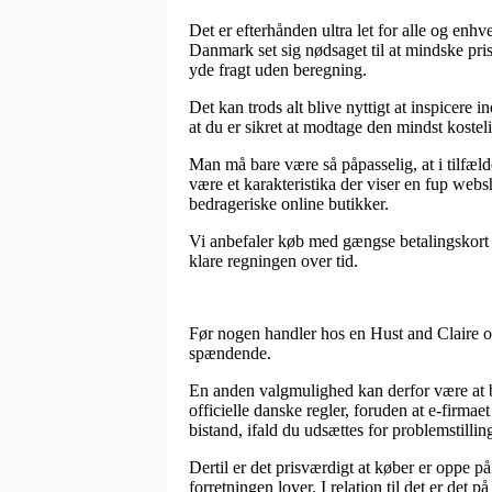
Det er efterhånden ultra let for alle og enhv
Danmark set sig nødsaget til at mindske pri
yde fragt uden beregning.
Det kan trods alt blive nyttigt at inspicere 
at du er sikret at modtage den mindst kosteli
Man må bare være så påpasselig, at i tilfæl
være et karakteristika der viser en fup web
bedrageriske online butikker.
Vi anbefaler køb med gængse betalingskort el
klare regningen over tid.
Før nogen handler hos en Hust and Claire o
spændende.
En anden valgmulighed kan derfor være at b
officielle danske regler, foruden at e-firmaet
bistand, ifald du udsættes for problemstillin
Dertil er det prisværdigt at køber er oppe 
forretningen lover. I relation til det er de