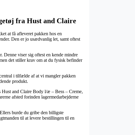
etøj fra Hust and Claire
ket at få afleveret pakken hos en
ender. Den er jo usædvanlig let, samt oftest
. Denne viser sig oftest en kende mindre
en det stiller krav om at du fysisk befinder
tral i tilfælde af at vi mangler pakken
ldende produkt.
is Hust and Claire Body l/æ – Bess – Creme,
 varerne afsted forinden lagermedarbejderne
Ellers burde du gribe den billigste
manden til at levere bestillingen til en