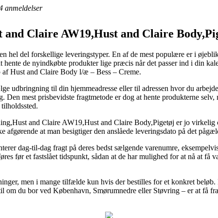
4
anmeldelser
and Claire AW19,Hust and Claire Body,Pig
el del forskellige leveringstyper. En af de mest populære er i øjeblik
at hente de nyindkøbte produkter lige præcis når det passer ind i din kal
øb af Hust and Claire Body l/æ – Bess – Creme.
 udbringning til din hjemmeadresse eller til adressen hvor du arbejder
g. Den mest prisbevidste fragtmetode er dog at hente produkterne selv, m
tilholdssted.
g,Hust and Claire AW19,Hust and Claire Body,Pigetøj er jo virkelig cen
ke afgørende at man besigtiger den anslåede leveringsdato på det pågæ
terer dag-til-dag fragt på deres bedst sælgende varenumre, eksempelv
res før et fastslået tidspunkt, sådan at de har mulighed for at nå at få
inger, men i mange tilfælde kun hvis der bestilles for et konkret beløb. 
il om du bor ved København, Smørumnedre eller Støvring – er at få fragt