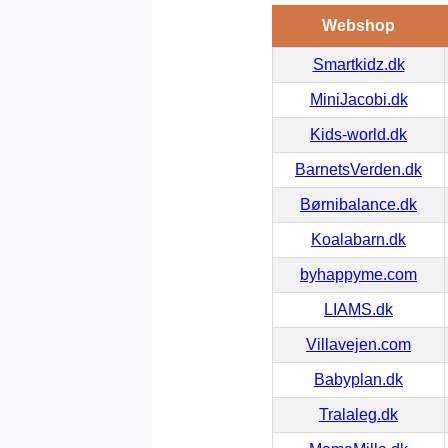
Webshop
Smartkidz.dk
MiniJacobi.dk
Kids-world.dk
BarnetsVerden.dk
Børnibalance.dk
Koalabarn.dk
byhappyme.com
LIAMS.dk
Villavejen.com
Babyplan.dk
Tralaleg.dk