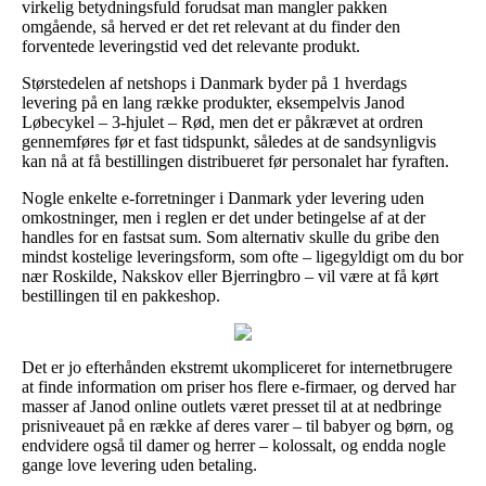
virkelig betydningsfuld forudsat man mangler pakken
omgående, så herved er det ret relevant at du finder den
forventede leveringstid ved det relevante produkt.
Størstedelen af netshops i Danmark byder på 1 hverdags
levering på en lang række produkter, eksempelvis Janod
Løbecykel – 3-hjulet – Rød, men det er påkrævet at ordren
gennemføres før et fast tidspunkt, således at de sandsynligvis
kan nå at få bestillingen distribueret før personalet har fyraften.
Nogle enkelte e-forretninger i Danmark yder levering uden
omkostninger, men i reglen er det under betingelse af at der
handles for en fastsat sum. Som alternativ skulle du gribe den
mindst kostelige leveringsform, som ofte – ligegyldigt om du bor
nær Roskilde, Nakskov eller Bjerringbro – vil være at få kørt
bestillingen til en pakkeshop.
Det er jo efterhånden ekstremt ukompliceret for internetbrugere
at finde information om priser hos flere e-firmaer, og derved har
masser af Janod online outlets været presset til at at nedbringe
prisniveauet på en række af deres varer – til babyer og børn, og
endvidere også til damer og herrer – kolossalt, og endda nogle
gange love levering uden betaling.