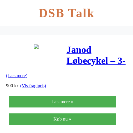
DSB Talk
Janod
Løbecykel – 3-
hjulet – Rød
(Læs mere)
900
kr.
(Vis fragtpris)
Læs mere »
Køb nu »