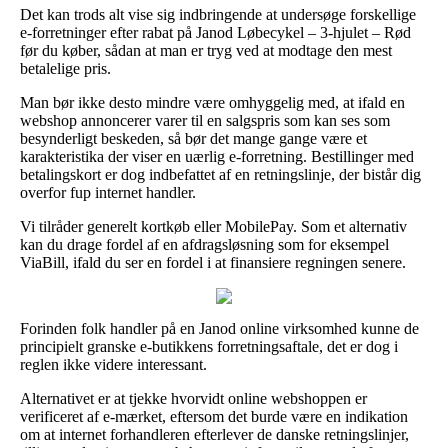
Det kan trods alt vise sig indbringende at undersøge forskellige
e-forretninger efter rabat på Janod Løbecykel – 3-hjulet – Rød
før du køber, sådan at man er tryg ved at modtage den mest
betalelige pris.
Man bør ikke desto mindre være omhyggelig med, at ifald en
webshop annoncerer varer til en salgspris som kan ses som
besynderligt beskeden, så bør det mange gange være et
karakteristika der viser en uærlig e-forretning. Bestillinger med
betalingskort er dog indbefattet af en retningslinje, der bistår dig
overfor fup internet handler.
Vi tilråder generelt kortkøb eller MobilePay. Som et alternativ
kan du drage fordel af en afdragsløsning som for eksempel
ViaBill, ifald du ser en fordel i at finansiere regningen senere.
Forinden folk handler på en Janod online virksomhed kunne de
principielt granske e-butikkens forretningsaftale, det er dog i
reglen ikke videre interessant.
Alternativet er at tjekke hvorvidt online webshoppen er
verificeret af e-mærket, eftersom det burde være en indikation
om at internet forhandleren efterlever de danske retningslinjer,