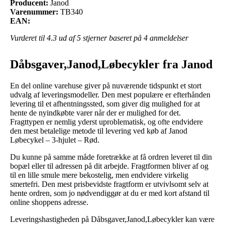
Producent:
Janod
Varenummer:
TB340
EAN:
Vurderet til
4.3
ud af 5 stjerner baseret på
4
anmeldelser
Dåbsgaver,Janod,Løbecykler fra Janod
En del online varehuse giver på nuværende tidspunkt et stort
udvalg af leveringsmodeller. Den mest populære er efterhånden
levering til et afhentningssted, som giver dig mulighed for at
hente de nyindkøbte varer når der er mulighed for det.
Fragttypen er nemlig yderst uproblematisk, og ofte endvidere
den mest betalelige metode til levering ved køb af Janod
Løbecykel – 3-hjulet – Rød.
Du kunne på samme måde foretrække at få ordren leveret til din
bopæl eller til adressen på dit arbejde. Fragtformen bliver af og
til en lille smule mere bekostelig, men endvidere virkelig
smertefri. Den mest prisbevidste fragtform er utvivlsomt selv at
hente ordren, som jo nødvendiggør at du er med kort afstand til
online shoppens adresse.
Leveringshastigheden på Dåbsgaver,Janod,Løbecykler kan være