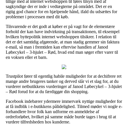
tillige med at internet webshoppen tit føres tilsyn med af
sagkyndige der er inde i vedtægterne på området. Det er en
rigtig god chance for en hjælpende hånd, ifald du udsættes for
problemer i processen med dit køb.
Tilsvarende er det godt at køber er på vagt for de elementære
forhold der kan have indvirkning på transaktionen, til eksempel
hvilken byttepolitik internet webshoppen tilsikrer. I relation til
det er det samtidig afgørende, at man stadig gemmer sin faktura
e-mail, så man i fremtiden kan eftervise handlen af Janod
Løbecykel – 3-hjulet – Rød, hvad end man søger efter varer til
en voksen eller et barn.
Trustpilot fører til egentlig habile muligheder for at dechifrere ret
mange andre brugeres tanker og derved slår vi et slag for, at du
vurderer netbutikkens vurderinger af Janod Løbecykel – 3-hjulet
– Rød forud for at du færdiggør din shopping.
Facebook indebærer ydermere immervæk nyttige muligheder for
at få indblik i e-butikkens pålidelighed. Tilmed møder vi nogle e-
forhandlere hvor folk kan udforme en anmeldelse af
ordreforløbet, hvilket på samme måde burde tages i brug til at
vurdere tilfredsheden hos kunderne.