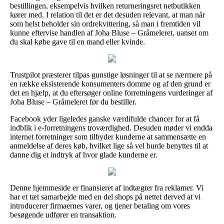
bestillingen, eksempelvis hvilken returneringsret netbutikken
kører med. I relation til det er det desuden relevant, at man når
som helst beholder sin ordrekvittering, så man i fremtiden vil
kunne eftervise handlen af Joha Bluse – Gråmeleret, uanset om
du skal købe gave til en mand eller kvinde.
Trustpilot præsterer tilpas gunstige løsninger til at se nærmere på
en række eksisterende konsumenters domme og af den grund er
det en hjælp, at du eftersøger online forretningens vurderinger af
Joha Bluse – Gråmeleret før du bestiller.
Facebook yder ligeledes ganske værdifulde chancer for at få
indblik i e-forretningens troværdighed. Desuden møder vi endda
internet forretninger som tilbyder kunderne at sammensætte en
anmeldelse af deres køb, hvilket lige så vel burde benyttes til at
danne dig et indtryk af hvor glade kunderne er.
Denne hjemmeside er finansieret af indtægter fra reklamer. Vi
har et tæt samarbejde med en del shops på nettet derved at vi
introducerer firmaernes varer, og tjener betaling om vores
besøgende udfører en transaktion.