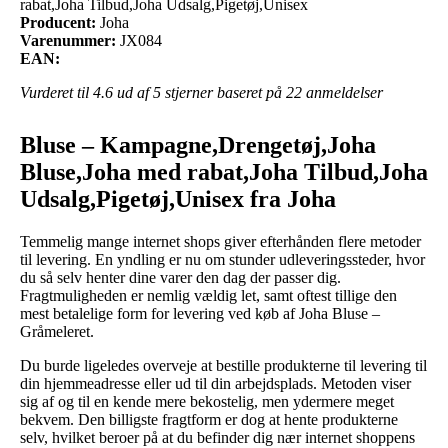
rabat,Joha Tilbud,Joha Udsalg,Pigetøj,Unisex
Producent:
Joha
Varenummer:
JX084
EAN:
Vurderet til
4.6
ud af 5 stjerner baseret på
22
anmeldelser
Bluse – Kampagne,Drengetøj,Joha
Bluse,Joha med rabat,Joha Tilbud,Joha
Udsalg,Pigetøj,Unisex fra Joha
Temmelig mange internet shops giver efterhånden flere metoder
til levering. En yndling er nu om stunder udleveringssteder, hvor
du så selv henter dine varer den dag der passer dig.
Fragtmuligheden er nemlig vældig let, samt oftest tillige den
mest betalelige form for levering ved køb af Joha Bluse –
Gråmeleret.
Du burde ligeledes overveje at bestille produkterne til levering til
din hjemmeadresse eller ud til din arbejdsplads. Metoden viser
sig af og til en kende mere bekostelig, men ydermere meget
bekvem. Den billigste fragtform er dog at hente produkterne
selv, hvilket beroer på at du befinder dig nær internet shoppens