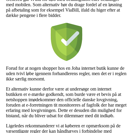
med mobilen. Som alternativ bør du drage fordel af en løsning
på afbetaling som for eksempel ViaBill, ifald du higer efter at
dække pengene i flere bidder.
Forud for at nogen shopper hos en Joha internet butik kunne de
uden tvivl løbe igennem forhandlerens regler, men det er i reglen
ikke særlig morsomt.
Et alternativ kunne derfor være at undersøge om internet
butikken er e-mærke godkendt, som burde være et bevis på at
netshoppen imødekommer den officielle danske lovgivning,
foruden at e-forretningen tit monitoreres af fagfolk der har meget
erfaring med lovgivningen. Dette er desuden din mulighed for
bistand, når du bliver udsat for dilemmaer med dit indkøb.
Ligeledes rekommanderer vi at køberen er opmærksom på de
væsentligste regler der kan håndhæves i forbindelse med