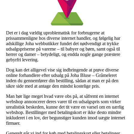
Det er i dag vældig uproblematisk for forbrugerne at
prissammenligne hos diverse internet handler, og følgelig har
adskillige Joha webbutikker fundet det nødvendigt at trykke
udsalgspriserne på varerne – til babyer og børn, samt også til
herrer og damer – betydeligt, og endda nogle gange præstere
gebyrfri levering.
Dog kan det alligevel vise sig indbringende at prøve diverse
online forhandlere efter udsalg på Joha Bluse – Gråmeleret
inden du gennemfører din bestilling, sådan at man er på den
sikre side med at antage den mindst kostelige pris.
Man bør lige meget hvad være obs på, at såfremt en internet
webshop annoncerer deres varer til en udsalgspris som virker
urealistisk beskeden, kunne det tit være en varsel om en uærlig
webshop. Bestillinger med betalingskort er ikke desto mindre
inkluderet i en lov, der begunstiger kunden imod uægte internet
firmaer.
Generelt går vi ind for køb med betalingskort eller betalinger