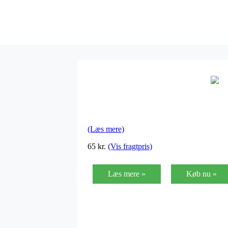
(Læs mere)
65
kr.
(Vis fragtpris)
Læs mere »
Køb nu »