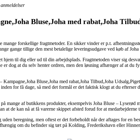
anmeldelser
ne,Joha Bluse,Joha med rabat,Joha Tilbud,
 mange forskellige fragtmetoder. En sikker vinder er p.t. afhentningsst
nge gange tillige den mest betalelige leveringsudgave ved køb af Joha 
 hjem til dig eller ud til din arbejdsplads. Fragtmetoden viser sig desv
e er dog at du selv henter ordren, men den løsning afhænger af at du fysi
 Kampagne,Joha Bluse,Joha med rabat,Joha Tilbud,Joha Udsalg,Pigetøj 
inden for få dage, så med det formål er det faktisk klogt at du efterser 
 på mange af butikkens produkter, eksempelvis Joha Bluse – Lyserød m. F
ådan at de kan nå at få varerne skippet afsted forud for at medarbejderne 
 uden beregning, men oftest er det forbeholdt når der aftages for en 
fhængig om du befinder sig tæt på Kolding, Frederikshavn eller Hinnerup 