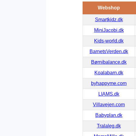
Webshop
Smartkidz.dk
MiniJacobi.dk
Kids-world.dk
BarnetsVerden.dk
Børnibalance.dk
Koalabarn.dk
byhappyme.com
LIAMS.dk
Villavejen.com
Babyplan.dk
Tralaleg.dk