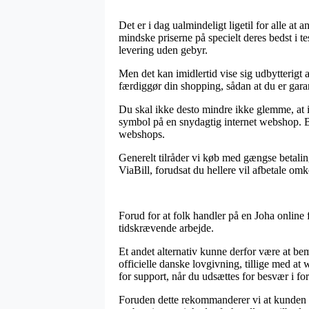
Det er i dag ualmindeligt ligetil for alle at
mindske priserne på specielt deres bedst i t
levering uden gebyr.
Men det kan imidlertid vise sig udbytterigt 
færdiggør din shopping, sådan at du er garante
Du skal ikke desto mindre ikke glemme, at if
symbol på en snydagtig internet webshop. B
webshops.
Generelt tilråder vi køb med gængse betali
ViaBill, forudsat du hellere vil afbetale om
Forud for at folk handler på en Joha online
tidskrævende arbejde.
Et andet alternativ kunne derfor være at be
officielle danske lovgivning, tillige med a
for support, når du udsættes for besvær i f
Foruden dette rekommanderer vi at kunden