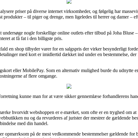
 analysere priser på diverse internet virksomheder, og følgelig har massevi
est produkter – til piger og drenge, men ligeledes til herrer og damer – 
at undersøge nogle forskellige online outlets efter tilbud på Joha Bluse 
ret at få fat i den billigste pris.
ald en shop tilbyder varer for en salgspris der virker besynderligt for
etalinger med kort er imidlertid dækket ind under en bestemmelse, der 
ngskort eller MobilePay. Som en alternativ mulighed burde du udnytte e
kostningerne af flere omgange.
 forretning kunne man for at være sikker gennemlæse forhandlerens handel
mærke hvorvidt webshoppen er e-mærket, som ofte er en tryghed om at int
t webbutikken nu og da revurderes af jurister der mestrer de gældende be
orbindelse med din handel.
 er opmærksom på de mest vedkommende bestemmelser gældende for bes