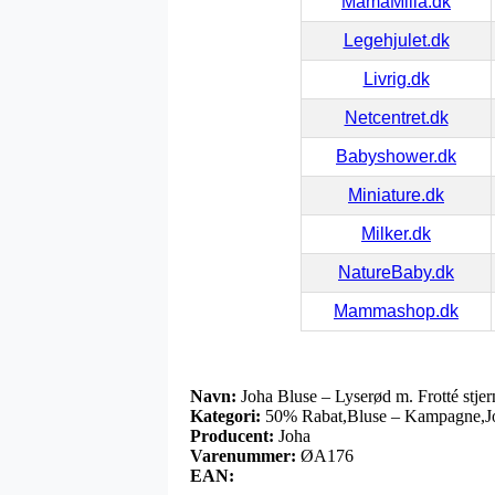
MamaMilla.dk
Legehjulet.dk
Livrig.dk
Netcentret.dk
Babyshower.dk
Miniature.dk
Milker.dk
NatureBaby.dk
Mammashop.dk
Navn:
Joha Bluse – Lyserød m. Frotté stjer
Kategori:
50% Rabat,Bluse – Kampagne,Joh
Producent:
Joha
Varenummer:
ØA176
EAN: