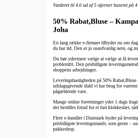
Vurderet til
4.6
ud af 5 stjerner baseret på
4
50% Rabat,Bluse – Kampag
Joha
En lang række e-firmaer tilbyder nu om dage
du har tid. Den er jo usædvanlig nem, og ma
Du bør ydermere vælge at vælge at få leveret
problemfri. Den prisbilligste leveringsmetod
shoppens arbejdslager.
Leveringshastigheden på 50% Rabat,Bluse –
udslagsgivende ifald vi har brug for varerne 
pågældende vare.
Mange online forretninger yder 1 dags fragt
der bestilles forud for et fast klokkeslæt, s
Flere e-handler i Danmark byder på levering
prisbilligste leveringsmanér, som gerne – ua
pakkeshop.