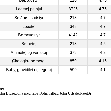
Babyudstyr
126
4,75
Legetøj på hjul
3725
4,75
Småbørnsudstyr
218
4,7
Legetøj
348
4,7
Børneudstyr
4142
4,7
Børnetøj
218
4,5
Ammetøj og ventetøj
373
4,2
Økologisk børnetøj
859
4,15
Baby, graviditet og legetøj
599
4,1
ner
a Bluse,Joha med rabat,Joha Tilbud,Joha Udsalg,Pigetøj