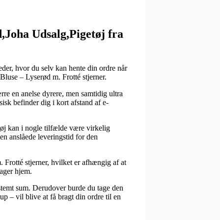
Joha Udsalg,Pigetøj fra
eder, hvor du selv kan hente din ordre når
Bluse – Lyserød m. Frotté stjerner.
ærre en anelse dyrere, men samtidig ultra
sk befinder dig i kort afstand af e-
kan i nogle tilfælde være virkelig
den anslåede leveringstid for den
rotté stjerner, hvilket er afhængig af at
tager hjem.
bestemt sum. Derudover burde du tage den
– vil blive at få bragt din ordre til en