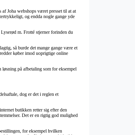
s af Joha webshops været presset til at at
eftertrykkeligt, og endda nogle gange yde
– Lyserød m. Frotté stjerner forinden du
delagtig, så burde det mange gange være et
redder køber imod uoprigtige online
n løsning på afbetaling som for eksempel
saftale, dog er det i reglen et
ernet butikken retter sig efter den
stemmelser. Det er en rigtig god mulighed
tillingen, for eksempel hvilken