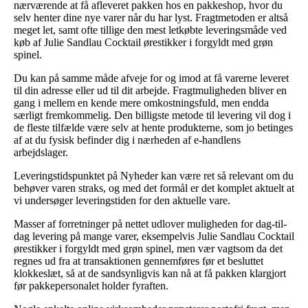
nærværende at få afleveret pakken hos en pakkeshop, hvor du
selv henter dine nye varer når du har lyst. Fragtmetoden er altså
meget let, samt ofte tillige den mest letkøbte leveringsmåde ved
køb af Julie Sandlau Cocktail ørestikker i forgyldt med grøn
spinel.
Du kan på samme måde afveje for og imod at få varerne leveret
til din adresse eller ud til dit arbejde. Fragtmuligheden bliver en
gang i mellem en kende mere omkostningsfuld, men endda
særligt fremkommelig. Den billigste metode til levering vil dog i
de fleste tilfælde være selv at hente produkterne, som jo betinges
af at du fysisk befinder dig i nærheden af e-handlens
arbejdslager.
Leveringstidspunktet på Nyheder kan være ret så relevant om du
behøver varen straks, og med det formål er det komplet aktuelt at
vi undersøger leveringstiden for den aktuelle vare.
Masser af forretninger på nettet udlover muligheden for dag-til-
dag levering på mange varer, eksempelvis Julie Sandlau Cocktail
ørestikker i forgyldt med grøn spinel, men vær vagtsom da det
regnes ud fra at transaktionen gennemføres før et besluttet
klokkeslæt, så at de sandsynligvis kan nå at få pakken klargjort
før pakkepersonalet holder fyraften.