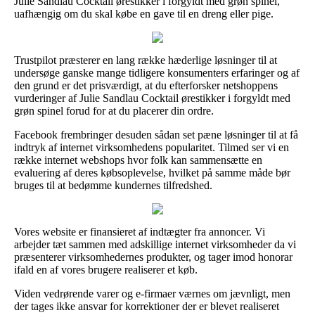
Julie Sandlau Cocktail ørestikker i forgyldt med grøn spinel,
uafhængig om du skal købe en gave til en dreng eller pige.
Trustpilot præsterer en lang række hæderlige løsninger til at
undersøge ganske mange tidligere konsumenters erfaringer og af
den grund er det prisværdigt, at du efterforsker netshoppens
vurderinger af Julie Sandlau Cocktail ørestikker i forgyldt med
grøn spinel forud for at du placerer din ordre.
Facebook frembringer desuden sådan set pæne løsninger til at få
indtryk af internet virksomhedens popularitet. Tilmed ser vi en
række internet webshops hvor folk kan sammensætte en
evaluering af deres købsoplevelse, hvilket på samme måde bør
bruges til at bedømme kundernes tilfredshed.
Vores website er finansieret af indtægter fra annoncer. Vi
arbejder tæt sammen med adskillige internet virksomheder da vi
præsenterer virksomhedernes produkter, og tager imod honorar
ifald en af vores brugere realiserer et køb.
Viden vedrørende varer og e-firmaer værnes om jævnligt, men
der tages ikke ansvar for korrektioner der er blevet realiseret