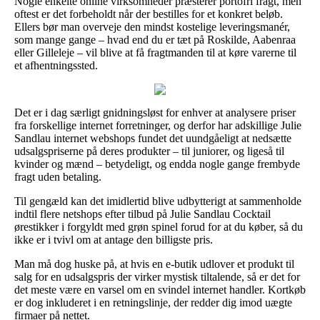
Nogle enkelte online virksomheder præsterer portofri fragt, men
oftest er det forbeholdt når der bestilles for et konkret beløb.
Ellers bør man overveje den mindst kostelige leveringsmanér,
som mange gange – hvad end du er tæt på Roskilde, Aabenraa
eller Gilleleje – vil blive at få fragtmanden til at køre varerne til
et afhentningssted.
Det er i dag særligt gnidningsløst for enhver at analysere priser
fra forskellige internet forretninger, og derfor har adskillige Julie
Sandlau internet webshops fundet det uundgåeligt at nedsætte
udsalgspriserne på deres produkter – til juniorer, og ligeså til
kvinder og mænd – betydeligt, og endda nogle gange frembyde
fragt uden betaling.
Til gengæld kan det imidlertid blive udbytterigt at sammenholde
indtil flere netshops efter tilbud på Julie Sandlau Cocktail
ørestikker i forgyldt med grøn spinel forud for at du køber, så du
ikke er i tvivl om at antage den billigste pris.
Man må dog huske på, at hvis en e-butik udlover et produkt til
salg for en udsalgspris der virker mystisk tiltalende, så er det for
det meste være en varsel om en svindel internet handler. Kortkøb
er dog inkluderet i en retningslinje, der redder dig imod uægte
firmaer på nettet.