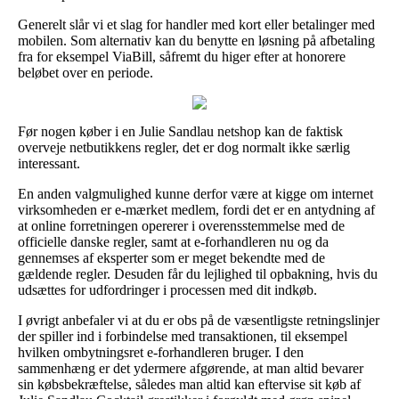
Generelt slår vi et slag for handler med kort eller betalinger med
mobilen. Som alternativ kan du benytte en løsning på afbetaling
fra for eksempel ViaBill, såfremt du higer efter at honorere
beløbet over en periode.
Før nogen køber i en Julie Sandlau netshop kan de faktisk
overveje netbutikkens regler, det er dog normalt ikke særlig
interessant.
En anden valgmulighed kunne derfor være at kigge om internet
virksomheden er e-mærket medlem, fordi det er en antydning af
at online forretningen opererer i overensstemmelse med de
officielle danske regler, samt at e-forhandleren nu og da
gennemses af eksperter som er meget bekendte med de
gældende regler. Desuden får du lejlighed til opbakning, hvis du
udsættes for udfordringer i processen med dit indkøb.
I øvrigt anbefaler vi at du er obs på de væsentligste retningslinjer
der spiller ind i forbindelse med transaktionen, til eksempel
hvilken ombytningsret e-forhandleren bruger. I den
sammenhæng er det ydermere afgørende, at man altid bevarer
sin købsbekræftelse, således man altid kan eftervise sit køb af