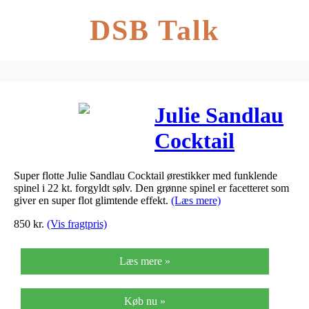
DSB Talk
Julie Sandlau
Cocktail
ørestikker i
Super flotte Julie Sandlau Cocktail ørestikker med funklende
forgyldt med
spinel i 22 kt. forgyldt sølv. Den grønne spinel er facetteret som
giver en super flot glimtende effekt.
(Læs mere)
grøn spinel
850
kr.
(Vis fragtpris)
Læs mere »
Køb nu »