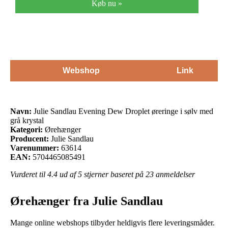
Køb nu »
Webshop
Link
Navn:
Julie Sandlau Evening Dew Droplet øreringe i sølv med
grå krystal
Kategori:
Ørehænger
Producent:
Julie Sandlau
Varenummer:
63614
EAN:
5704465085491
Vurderet til
4.4
ud af 5 stjerner baseret på
23
anmeldelser
Ørehænger fra Julie Sandlau
Mange online webshops tilbyder heldigvis flere leveringsmåder.