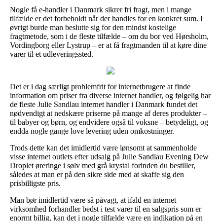
Nogle få e-handler i Danmark sikrer fri fragt, men i mange
tilfælde er det forbeholdt når der handles for en konkret sum. I
øvrigt burde man beslutte sig for den mindst kostelige
fragtmetode, som i de fleste tilfælde – om du bor ved Hørsholm,
Vordingborg eller Lystrup – er at få fragtmanden til at køre dine
varer til et udleveringssted.
Det er i dag særligt problemfrit for internetbrugere at finde
information om priser fra diverse internet handler, og følgelig har
de fleste Julie Sandlau internet handler i Danmark fundet det
nødvendigt at nedskære priserne på mange af deres produkter –
til babyer og børn, og endvidere også til voksne – betydeligt, og
endda nogle gange love levering uden omkostninger.
Trods dette kan det imidlertid være lønsomt at sammenholde
visse internet outlets efter udsalg på Julie Sandlau Evening Dew
Droplet øreringe i sølv med grå krystal forinden du bestiller,
således at man er på den sikre side med at skaffe sig den
prisbilligste pris.
Man bør imidlertid være så påvagt, at ifald en internet
virksomhed forhandler bedst i test varer til en salgspris som er
enormt billig, kan det i nogle tilfælde være en indikation på en