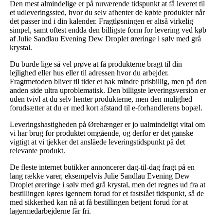
Den mest almindelige er på nuværende tidspunkt at få leveret til
et udleveringssted, hvor du selv afhenter de købte produkter når
det passer ind i din kalender. Fragtløsningen er altså virkelig
simpel, samt oftest endda den billigste form for levering ved køb
af Julie Sandlau Evening Dew Droplet øreringe i sølv med grå
krystal.
Du burde lige så vel prøve at få produkterne bragt til din
lejlighed eller hus eller til adressen hvor du arbejder.
Fragtmetoden bliver til tider et hak mindre prisbillig, men på den
anden side ultra uproblematisk. Den billigste leveringsversion er
uden tvivl at du selv henter produkterne, men den mulighed
forudsætter at du er med kort afstand til e-forhandlerens bopæl.
Leveringshastigheden på Ørehænger er jo ualmindeligt vital om
vi har brug for produktet omgående, og derfor er det ganske
vigtigt at vi tjekker det anslåede leveringstidspunkt på det
relevante produkt.
De fleste internet butikker annoncerer dag-til-dag fragt på en
lang række varer, eksempelvis Julie Sandlau Evening Dew
Droplet øreringe i sølv med grå krystal, men det regnes ud fra at
bestillingen køres igennem forud for et fastslået tidspunkt, så de
med sikkerhed kan nå at få bestillingen betjent forud for at
lagermedarbejderne får fri.