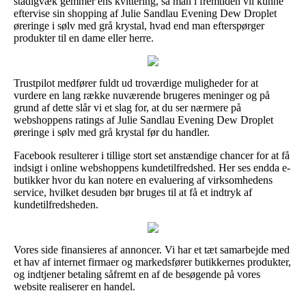
stadigvæk gemmer ens kvittering, så man i fremtiden vil kunne
eftervise sin shopping af Julie Sandlau Evening Dew Droplet
øreringe i sølv med grå krystal, hvad end man efterspørger
produkter til en dame eller herre.
Trustpilot medfører fuldt ud troværdige muligheder for at
vurdere en lang række nuværende brugeres meninger og på
grund af dette slår vi et slag for, at du ser nærmere på
webshoppens ratings af Julie Sandlau Evening Dew Droplet
øreringe i sølv med grå krystal før du handler.
Facebook resulterer i tillige stort set anstændige chancer for at få
indsigt i online webshoppens kundetilfredshed. Her ses endda e-
butikker hvor du kan notere en evaluering af virksomhedens
service, hvilket desuden bør bruges til at få et indtryk af
kundetilfredsheden.
Vores side finansieres af annoncer. Vi har et tæt samarbejde med
et hav af internet firmaer og markedsfører butikkernes produkter,
og indtjener betaling såfremt en af de besøgende på vores
website realiserer en handel.