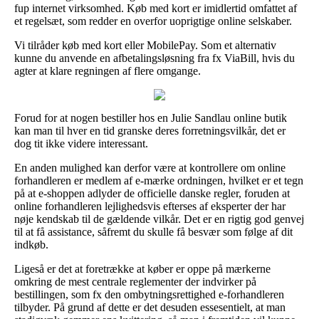
fup internet virksomhed. Køb med kort er imidlertid omfattet af
et regelsæt, som redder en overfor uoprigtige online selskaber.
Vi tilråder køb med kort eller MobilePay. Som et alternativ
kunne du anvende en afbetalingsløsning fra fx ViaBill, hvis du
agter at klare regningen af flere omgange.
Forud for at nogen bestiller hos en Julie Sandlau online butik
kan man til hver en tid granske deres forretningsvilkår, det er
dog tit ikke videre interessant.
En anden mulighed kan derfor være at kontrollere om online
forhandleren er medlem af e-mærke ordningen, hvilket er et tegn
på at e-shoppen adlyder de officielle danske regler, foruden at
online forhandleren lejlighedsvis efterses af eksperter der har
nøje kendskab til de gældende vilkår. Det er en rigtig god genvej
til at få assistance, såfremt du skulle få besvær som følge af dit
indkøb.
Ligeså er det at foretrække at køber er oppe på mærkerne
omkring de mest centrale reglementer der indvirker på
bestillingen, som fx den ombytningsrettighed e-forhandleren
tilbyder. På grund af dette er det desuden essesentielt, at man