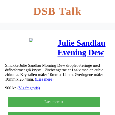
DSB Talk
Julie Sandlau
Evening Dew
Droplet
Smukke Julie Sandlau Morning Dew droplet øreringe med
øreringe i sølv
dråbeformet grå krystal. Ørehængerne er i sølv med en cubic
zirkonia. Krystallen måler 10mm x 12mm. Øreringene måler
med grå
10mm x 26,4mm.
(Læs mere)
900
kr.
(Vis fragtpris)
krystal
Læs mere »