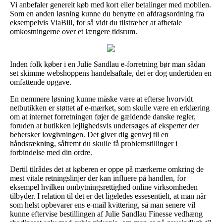
Vi anbefaler generelt køb med kort eller betalinger med mobilen.
Som en anden løsning kunne du benytte en afdragsordning fra
eksempelvis ViaBill, for så vidt du tilstræber at afbetale
omkostningerne over et længere tidsrum.
Inden folk køber i en Julie Sandlau e-forretning bør man sådan
set skimme webshoppens handelsaftale, det er dog undertiden en
omfattende opgave.
En nemmere løsning kunne måske være at efterse hvorvidt
netbutikken er støttet af e-mærket, som skulle være en erklæring
om at internet forretningen føjer de gældende danske regler,
foruden at butikken lejlighedsvis undersøges af eksperter der
behersker lovgivningen. Det giver dig genvej til en
håndsrækning, såfremt du skulle få problemstillinger i
forbindelse med din ordre.
Dertil tilrådes det at køberen er oppe på mærkerne omkring de
mest vitale retningslinjer der kan influere på handlen, for
eksempel hvilken ombytningsrettighed online virksomheden
tilbyder. I relation til det er det ligeledes essesentielt, at man når
som helst opbevarer ens e-mail kvittering, så man senere vil
kunne eftervise bestillingen af Julie Sandlau Finesse vedhæng