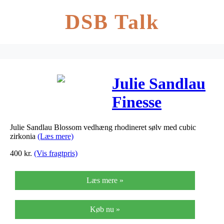
DSB Talk
Julie Sandlau
Finesse
vedhæng
Julie Sandlau Blossom vedhæng rhodineret sølv med cubic
rhodineret
zirkonia
(Læs mere)
sølv med cubic
400
kr.
(Vis fragtpris)
zirkonia
Læs mere »
Køb nu »