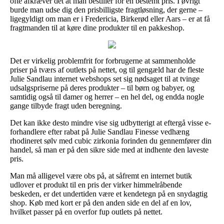
ofte afkræver det at man bestiller for en bestemt pris. I øvrigt
burde man udse dig den prisbilligste fragtløsning, der gerne –
ligegyldigt om man er i Fredericia, Birkerød eller Aars – er at få
fragtmanden til at køre dine produkter til en pakkeshop.
Det er virkelig problemfrit for forbrugerne at sammenholde
priser på tværs af outlets på nettet, og til gengæld har de fleste
Julie Sandlau internet webshops set sig nødsaget til at tvinge
udsalgspriserne på deres produkter – til børn og babyer, og
samtidig også til damer og herrer – en hel del, og endda nogle
gange tilbyde fragt uden beregning.
Det kan ikke desto mindre vise sig udbytterigt at eftergå visse e-
forhandlere efter rabat på Julie Sandlau Finesse vedhæng
rhodineret sølv med cubic zirkonia forinden du gennemfører din
handel, så man er på den sikre side med at indhente den laveste
pris.
Man må alligevel være obs på, at såfremt en internet butik
udlover et produkt til en pris der virker himmelråbende
beskeden, er det undertiden være et kendetegn på en snydagtig
shop. Køb med kort er på den anden side en del af en lov,
hvilket passer på en overfor fup outlets på nettet.