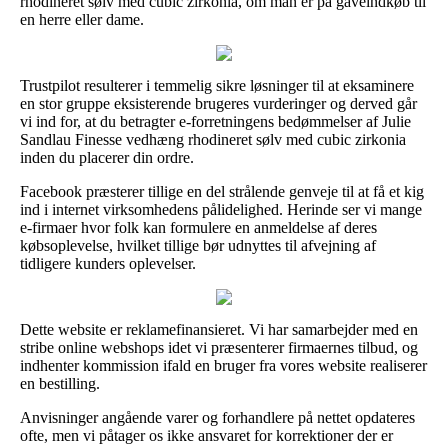
rhodineret sølv med cubic zirkonia, om man er på gaveindkøb til
en herre eller dame.
Trustpilot resulterer i temmelig sikre løsninger til at eksaminere
en stor gruppe eksisterende brugeres vurderinger og derved går
vi ind for, at du betragter e-forretningens bedømmelser af Julie
Sandlau Finesse vedhæng rhodineret sølv med cubic zirkonia
inden du placerer din ordre.
Facebook præsterer tillige en del strålende genveje til at få et kig
ind i internet virksomhedens pålidelighed. Herinde ser vi mange
e-firmaer hvor folk kan formulere en anmeldelse af deres
købsoplevelse, hvilket tillige bør udnyttes til afvejning af
tidligere kunders oplevelser.
Dette website er reklamefinansieret. Vi har samarbejder med en
stribe online webshops idet vi præsenterer firmaernes tilbud, og
indhenter kommission ifald en bruger fra vores website realiserer
en bestilling.
Anvisninger angående varer og forhandlere på nettet opdateres
ofte, men vi påtager os ikke ansvaret for korrektioner der er