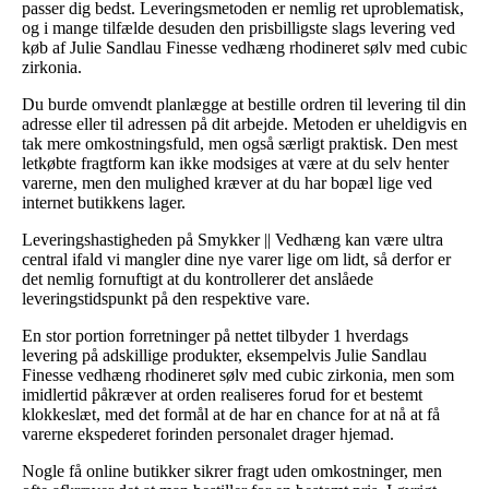
passer dig bedst. Leveringsmetoden er nemlig ret uproblematisk,
og i mange tilfælde desuden den prisbilligste slags levering ved
køb af Julie Sandlau Finesse vedhæng rhodineret sølv med cubic
zirkonia.
Du burde omvendt planlægge at bestille ordren til levering til din
adresse eller til adressen på dit arbejde. Metoden er uheldigvis en
tak mere omkostningsfuld, men også særligt praktisk. Den mest
letkøbte fragtform kan ikke modsiges at være at du selv henter
varerne, men den mulighed kræver at du har bopæl lige ved
internet butikkens lager.
Leveringshastigheden på Smykker || Vedhæng kan være ultra
central ifald vi mangler dine nye varer lige om lidt, så derfor er
det nemlig fornuftigt at du kontrollerer det anslåede
leveringstidspunkt på den respektive vare.
En stor portion forretninger på nettet tilbyder 1 hverdags
levering på adskillige produkter, eksempelvis Julie Sandlau
Finesse vedhæng rhodineret sølv med cubic zirkonia, men som
imidlertid påkræver at orden realiseres forud for et bestemt
klokkeslæt, med det formål at de har en chance for at nå at få
varerne ekspederet forinden personalet drager hjemad.
Nogle få online butikker sikrer fragt uden omkostninger, men