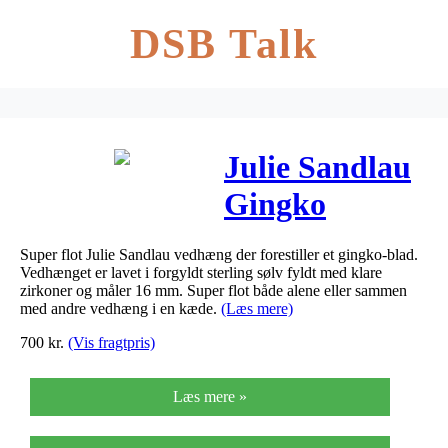
DSB Talk
Julie Sandlau
Gingko
vedhæng i
Super flot Julie Sandlau vedhæng der forestiller et gingko-blad.
forgyldt med
Vedhænget er lavet i forgyldt sterling sølv fyldt med klare
zirkoner og måler 16 mm. Super flot både alene eller sammen
cz,
med andre vedhæng i en kæde.
(Læs mere)
700
kr.
(Vis fragtpris)
Læs mere »