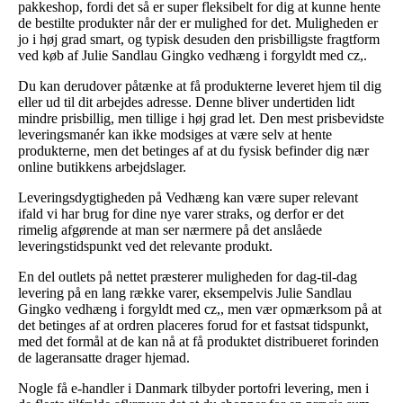
pakkeshop, fordi det så er super fleksibelt for dig at kunne hente
de bestilte produkter når der er mulighed for det. Muligheden er
jo i høj grad smart, og typisk desuden den prisbilligste fragtform
ved køb af Julie Sandlau Gingko vedhæng i forgyldt med cz,.
Du kan derudover påtænke at få produkterne leveret hjem til dig
eller ud til dit arbejdes adresse. Denne bliver undertiden lidt
mindre prisbillig, men tillige i høj grad let. Den mest prisbevidste
leveringsmanér kan ikke modsiges at være selv at hente
produkterne, men det betinges af at du fysisk befinder dig nær
online butikkens arbejdslager.
Leveringsdygtigheden på Vedhæng kan være super relevant
ifald vi har brug for dine nye varer straks, og derfor er det
rimelig afgørende at man ser nærmere på det anslåede
leveringstidspunkt ved det relevante produkt.
En del outlets på nettet præsterer muligheden for dag-til-dag
levering på en lang række varer, eksempelvis Julie Sandlau
Gingko vedhæng i forgyldt med cz,, men vær opmærksom på at
det betinges af at ordren placeres forud for et fastsat tidspunkt,
med det formål at de kan nå at få produktet distribueret forinden
de lageransatte drager hjemad.
Nogle få e-handler i Danmark tilbyder portofri levering, men i