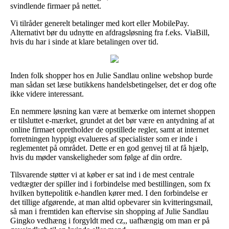
svindlende firmaer på nettet.
Vi tilråder generelt betalinger med kort eller MobilePay.
Alternativt bør du udnytte en afdragsløsning fra f.eks. ViaBill,
hvis du har i sinde at klare betalingen over tid.
Inden folk shopper hos en Julie Sandlau online webshop burde
man sådan set læse butikkens handelsbetingelser, det er dog ofte
ikke videre interessant.
En nemmere løsning kan være at bemærke om internet shoppen
er tilsluttet e-mærket, grundet at det bør være en antydning af at
online firmaet opretholder de opstillede regler, samt at internet
forretningen hyppigt evalueres af specialister som er inde i
reglementet på området. Dette er en god genvej til at få hjælp,
hvis du møder vanskeligheder som følge af din ordre.
Tilsvarende støtter vi at køber er sat ind i de mest centrale
vedtægter der spiller ind i forbindelse med bestillingen, som fx
hvilken byttepolitik e-handlen kører med. I den forbindelse er
det tillige afgørende, at man altid opbevarer sin kvitteringsmail,
så man i fremtiden kan eftervise sin shopping af Julie Sandlau
Gingko vedhæng i forgyldt med cz,, uafhængig om man er på