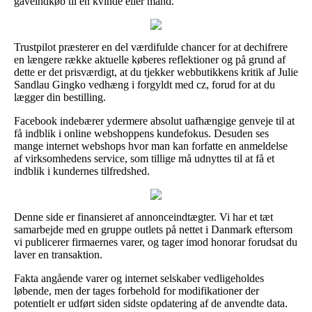
gaveindkøb til en kvinde eller mand.
Trustpilot præsterer en del værdifulde chancer for at dechifrere
en længere række aktuelle køberes reflektioner og på grund af
dette er det prisværdigt, at du tjekker webbutikkens kritik af Julie
Sandlau Gingko vedhæng i forgyldt med cz, forud for at du
lægger din bestilling.
Facebook indebærer ydermere absolut uafhængige genveje til at
få indblik i online webshoppens kundefokus. Desuden ses
mange internet webshops hvor man kan forfatte en anmeldelse
af virksomhedens service, som tillige må udnyttes til at få et
indblik i kundernes tilfredshed.
Denne side er finansieret af annonceindtægter. Vi har et tæt
samarbejde med en gruppe outlets på nettet i Danmark eftersom
vi publicerer firmaernes varer, og tager imod honorar forudsat du
laver en transaktion.
Fakta angående varer og internet selskaber vedligeholdes
løbende, men der tages forbehold for modifikationer der
potentielt er udført siden sidste opdatering af de anvendte data.