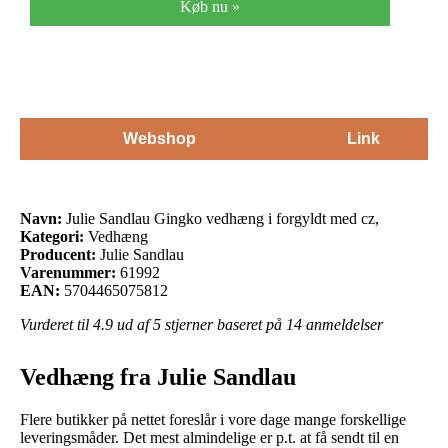
Køb nu »
Webshop
Link
Navn:
Julie Sandlau Gingko vedhæng i forgyldt med cz,
Kategori:
Vedhæng
Producent:
Julie Sandlau
Varenummer:
61992
EAN:
5704465075812
Vurderet til
4.9
ud af 5 stjerner baseret på
14
anmeldelser
Vedhæng fra Julie Sandlau
Flere butikker på nettet foreslår i vore dage mange forskellige
leveringsmåder. Det mest almindelige er p.t. at få sendt til en