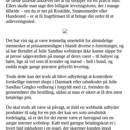
de fleste tilfælde afkræver det at du shopper for en præcis sum.
Ellers skulle man tage den billigste leveringsform, der i mange
tilfælde – om du er tæt på Roskilde, Smørumnedre eller
Hundested – er at få fragtfirmaet til at bringe din ordre til et
udleveringssted.
Det har vist sig at være temmelig smertefrit for almindelige
mennesker at prissammenligne i blandt diverse e-forretninger, og
så har flertallet af Julie Sandlau webshops ikke kunne slippe for
at presse salgsværdien på mange af deres varer – til babyer og
børn, lige så vel som til kvinder og mænd – helt i bund, og
endda nogle gange præstere gebyrfri levering.
Trods dette kan det trods alt blive udbytterigt at kontrollere
forskellige internet shops i Danmark efter rabatkoder på Julie
Sandlau Gingko vedhæng i forgyldt med cz, forinden du
gennemfører din bestilling, sådan at man er sikret at få den mest
betalelige pris.
Du skal trods alt være så påvagt, at ifald en webbutik udbyder
produkter til salg for en pris der kan ses som urealistisk
fordelagtig, så er det for det meste være et faresignal om en
uægte internet webshop. Køb med gængse betalingskort er i
hvert fald inkluderet i en regel, der skærmer kunden imod