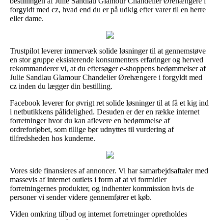
bestillingen af Julie Sandlau Glamour Chandelier Ørehængere i
forgyldt med cz, hvad end du er på udkig efter varer til en herre
eller dame.
Trustpilot leverer immervæk solide løsninger til at gennemstøve
en stor gruppe eksisterende konsumenters erfaringer og herved
rekommanderer vi, at du eftersøger e-shoppens bedømmelser af
Julie Sandlau Glamour Chandelier Ørehængere i forgyldt med
cz inden du lægger din bestilling.
Facebook leverer for øvrigt ret solide løsninger til at få et kig ind
i netbutikkens pålidelighed. Desuden er der en række internet
forretninger hvor du kan aflevere en bedømmelse af
ordreforløbet, som tillige bør udnyttes til vurdering af
tilfredsheden hos kunderne.
Vores side finansieres af annoncer. Vi har samarbejdsaftaler med
massevis af internet outlets i form af at vi formidler
forretningernes produkter, og indhenter kommission hvis de
personer vi sender videre gennemfører et køb.
Viden omkring tilbud og internet forretninger opretholdes