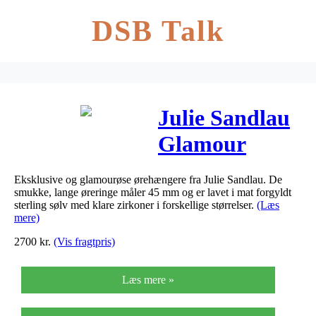
DSB Talk
Julie Sandlau
Glamour
Chandelier
Eksklusive og glamourøse ørehængere fra Julie Sandlau. De
Ørehængere i
smukke, lange øreringe måler 45 mm og er lavet i mat forgyldt
sterling sølv med klare zirkoner i forskellige størrelser.
(Læs
forgyldt med
mere)
2700
kr.
(Vis fragtpris)
cz
Læs mere »