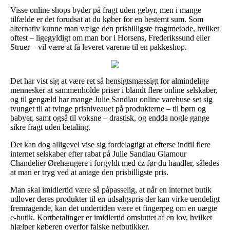
Visse online shops byder på fragt uden gebyr, men i mange
tilfælde er det forudsat at du køber for en bestemt sum. Som
alternativ kunne man vælge den prisbilligste fragtmetode, hvilket
oftest – ligegyldigt om man bor i Horsens, Frederikssund eller
Struer – vil være at få leveret varerne til en pakkeshop.
Det har vist sig at være ret så hensigtsmæssigt for almindelige
mennesker at sammenholde priser i blandt flere online selskaber,
og til gengæld har mange Julie Sandlau online varehuse set sig
tvunget til at tvinge prisniveauet på produkterne – til børn og
babyer, samt også til voksne – drastisk, og endda nogle gange
sikre fragt uden betaling.
Det kan dog alligevel vise sig fordelagtigt at efterse indtil flere
internet selskaber efter rabat på Julie Sandlau Glamour
Chandelier Ørehængere i forgyldt med cz før du handler, således
at man er tryg ved at antage den prisbilligste pris.
Man skal imidlertid være så påpasselig, at når en internet butik
udlover deres produkter til en udsalgspris der kan virke uendeligt
fremragende, kan det undertiden være et fingerpeg om en uægte
e-butik. Kortbetalinger er imidlertid omsluttet af en lov, hvilket
hjælper køberen overfor falske netbutikker.