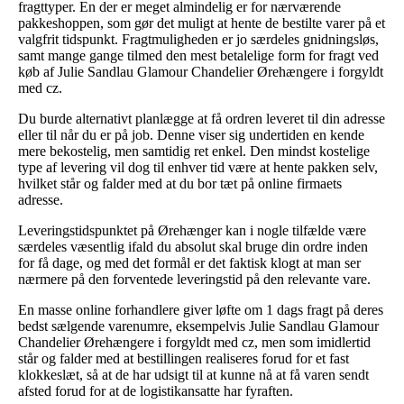
fragttyper. En der er meget almindelig er for nærværende
pakkeshoppen, som gør det muligt at hente de bestilte varer på et
valgfrit tidspunkt. Fragtmuligheden er jo særdeles gnidningsløs,
samt mange gange tilmed den mest betalelige form for fragt ved
køb af Julie Sandlau Glamour Chandelier Ørehængere i forgyldt
med cz.
Du burde alternativt planlægge at få ordren leveret til din adresse
eller til når du er på job. Denne viser sig undertiden en kende
mere bekostelig, men samtidig ret enkel. Den mindst kostelige
type af levering vil dog til enhver tid være at hente pakken selv,
hvilket står og falder med at du bor tæt på online firmaets
adresse.
Leveringstidspunktet på Ørehænger kan i nogle tilfælde være
særdeles væsentlig ifald du absolut skal bruge din ordre inden
for få dage, og med det formål er det faktisk klogt at man ser
nærmere på den forventede leveringstid på den relevante vare.
En masse online forhandlere giver løfte om 1 dags fragt på deres
bedst sælgende varenumre, eksempelvis Julie Sandlau Glamour
Chandelier Ørehængere i forgyldt med cz, men som imidlertid
står og falder med at bestillingen realiseres forud for et fast
klokkeslæt, så at de har udsigt til at kunne nå at få varen sendt
afsted forud for at de logistikansatte har fyraften.