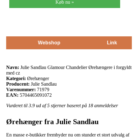
Køb nu »
Webshop
Link
Navn:
Julie Sandlau Glamour Chandelier Ørehængere i forgyldt
med cz
Kategori:
Ørehænger
Producent:
Julie Sandlau
Varenummer:
71979
EAN:
5704465091072
Vurderet til
3.9
ud af 5 stjerner baseret på
18
anmeldelser
Ørehænger fra Julie Sandlau
En masse e-butikker frembyder nu om stunder et stort udvalg af