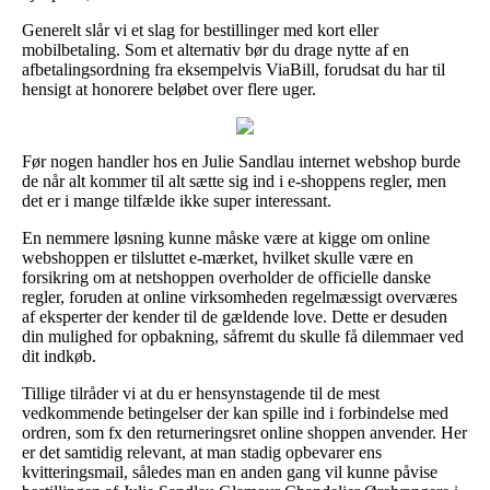
Generelt slår vi et slag for bestillinger med kort eller
mobilbetaling. Som et alternativ bør du drage nytte af en
afbetalingsordning fra eksempelvis ViaBill, forudsat du har til
hensigt at honorere beløbet over flere uger.
Før nogen handler hos en Julie Sandlau internet webshop burde
de når alt kommer til alt sætte sig ind i e-shoppens regler, men
det er i mange tilfælde ikke super interessant.
En nemmere løsning kunne måske være at kigge om online
webshoppen er tilsluttet e-mærket, hvilket skulle være en
forsikring om at netshoppen overholder de officielle danske
regler, foruden at online virksomheden regelmæssigt overværes
af eksperter der kender til de gældende love. Dette er desuden
din mulighed for opbakning, såfremt du skulle få dilemmaer ved
dit indkøb.
Tillige tilråder vi at du er hensynstagende til de mest
vedkommende betingelser der kan spille ind i forbindelse med
ordren, som fx den returneringsret online shoppen anvender. Her
er det samtidig relevant, at man stadig opbevarer ens
kvitteringsmail, således man en anden gang vil kunne påvise