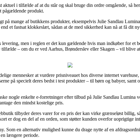
aktuel i tilfælde af at du står og skal bruge din ordre omgående, så herv
det pågældende produkt.
ragt på mange af butikkens produkter, eksempelvis Julie Sandlau Lumi
e end et fastsat klokkeslæt, sådan at de med sikkerhed kan nå at få dit n
is levering, men i reglen er det kun gældende hvis man indkøber for et
tilfælde – om du er ved Aarhus, Brønderslev eller Skagen – vil blive at få 
ndelige mennesker at vurdere prisniveauet hos diverse internet varehuse,
serne på specielt deres bedst i test produkter – til børn og babyer, samt o
anske nogle enkelte e-forretninger efter tilbud på Julie Sandlau Lumin
 antage den mindst kostelige pris.
bbutik tilbyder deres varer for en pris der kan virke grænseløst billig, 
rt er dog en del af en orden, som støtter kunden overfor uoprigtige inte
ay. Som en alternativ mulighed kunne du drage nytte af en afdragsordnin
r en længere periode.