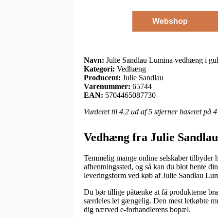
Webshop
Navn:
Julie Sandlau Lumina vedhæng i gu
Kategori:
Vedhæng
Producent:
Julie Sandlau
Varenummer:
65744
EAN:
5704465087730
Vurderet til
4.2
ud af 5 stjerner baseret på
4
Vedhæng fra Julie Sandlau
Temmelig mange online selskaber tilbyder hel
afhentningssted, og så kan du blot hente din
leveringsform ved køb af Julie Sandlau Lu
Du bør tillige påtænke at få produkterne brag
særdeles let gængelig. Den mest letkøbte mu
dig nærved e-forhandlerens bopæl.