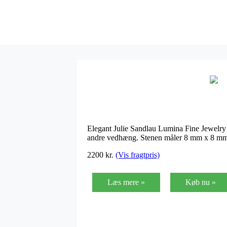
Elegant Julie Sandlau Lumina Fine Jewelry
andre vedhæng. Stenen måler 8 mm x 8 m
2200
kr.
(Vis fragtpris)
Læs mere »
Køb nu »