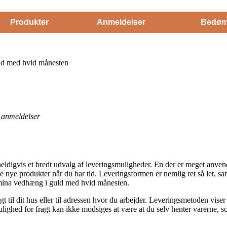
Produkter
Anmeldelser
Bedøm
ld med hvid månesten
anmeldelser
digvis et bredt udvalg af leveringsmuligheder. En der er meget anvendt e
e nye produkter når du har tid. Leveringsformen er nemlig ret så let, sa
mina vedhæng i guld med hvid månesten.
t til dit hus eller til adressen hvor du arbejder. Leveringsmetoden viser 
lighed for fragt kan ikke modsiges at være at du selv henter varerne, 