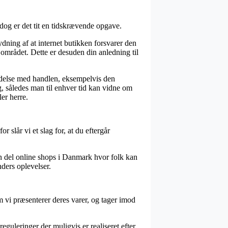
 dog er det tit en tidskrævende opgave.
ydning af at internet butikken forsvarer den
området. Dette er desuden din anledning til
indelse med handlen, eksempelvis den
ng, således man til enhver tid kan vidne om
er herre.
 slår vi et slag for, at du eftergår
en del online shops i Danmark hvor folk kan
nders oplevelser.
 vi præsenterer deres varer, og tager imod
guleringer der muligvis er realiseret efter