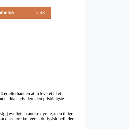
melse
Link
r efterhånden at få leveret til et
mt endda endvidere den prisbilligste
sig jævnligt en anelse dyrere, men tillige
som desværre kræver at du fysisk befinder