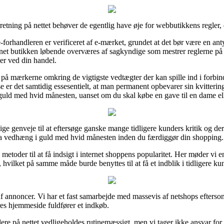
orretning på nettet behøver de egentlig have øje for webbutikkens regler,
-forhandleren er verificeret af e-mærket, grundet at det bør være en ant
ernet butikken løbende overværes af sagkyndige som mestrer reglerne på 
ger ved din handel.
e på mærkerne omkring de vigtigste vedtægter der kan spille ind i forb
se er det samtidig essesentielt, at man permanent opbevarer sin kvitteri
uld med hvid månesten, uanset om du skal købe en gave til en dame ell
 genveje til at eftersøge ganske mange tidligere kunders kritik og derfor
a vedhæng i guld med hvid månesten inden du færdiggør din shopping.
metoder til at få indsigt i internet shoppens popularitet. Her møder vi 
 hvilket på samme måde burde benyttes til at få et indblik i tidligere ku
f annoncer. Vi har et fast samarbejde med massevis af netshops eftersom
res hjemmeside fuldfører et indkøb.
e på nettet vedligeholdes rutinemæssigt, men vi tager ikke ansvar for re