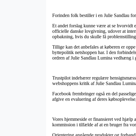
Forinden folk bestiller i en Julie Sandlau f
Et andet forslag kunne være at se hvorvidt e
officielle danske lovgivning, udover at int
opbakning, hvis du skulle få problemstillin
Tillige kan det anbefales at køberen er opp
byttepolitik netshoppen har. I den forbindel
ordren af Julie Sandlau Lumina vedhæng i g
Trustpilot indebærer regulære hensigtsmæssige
webshoppens kritik af Julie Sandlau Lumin
Facebook frembringer også en del passelige 
afgive en evaluering af deres købsoplevelse,
Vores hjemmeside er finansieret ved hjælp a
kommission i tilfælde af at en bruger fra vo
Orientering angående produkter og forhandler