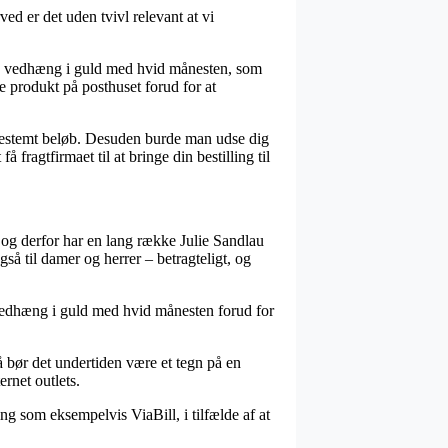
ed er det uden tvivl relevant at vi
na vedhæng i guld med hvid månesten, som
ye produkt på posthuset forud for at
 bestemt beløb. Desuden burde man udse dig
fragtfirmaet til at bringe din bestilling til
 og derfor har en lang række Julie Sandlau
gså til damer og herrer – betragteligt, og
a vedhæng i guld med hvid månesten forud for
så bør det undertiden være et tegn på en
rnet outlets.
g som eksempelvis ViaBill, i tilfælde af at