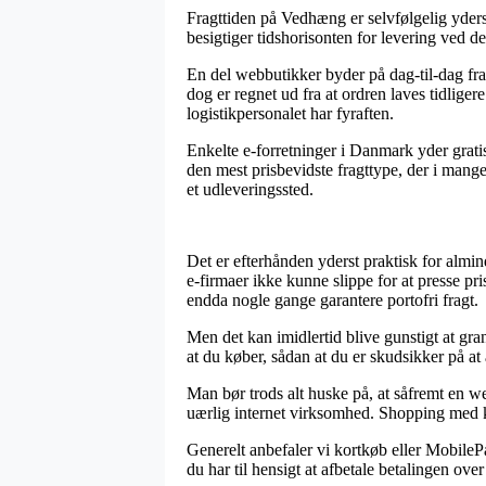
Fragttiden på Vedhæng er selvfølgelig yderst 
besigtiger tidshorisonten for levering ved 
En del webbutikker byder på dag-til-dag f
dog er regnet ud fra at ordren laves tidliger
logistikpersonalet har fyraften.
Enkelte e-forretninger i Danmark yder grat
den mest prisbevidste fragttype, der i mange 
et udleveringssted.
Det er efterhånden yderst praktisk for almi
e-firmaer ikke kunne slippe for at presse pri
endda nogle gange garantere portofri fragt.
Men det kan imidlertid blive gunstigt at gr
at du køber, sådan at du er skudsikker på at
Man bør trods alt huske på, at såfremt en we
uærlig internet virksomhed. Shopping med ko
Generelt anbefaler vi kortkøb eller MobileP
du har til hensigt at afbetale betalingen ove