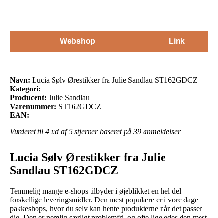
Webshop
Link
Navn:
Lucia Sølv Ørestikker fra Julie Sandlau ST162GDCZ
Kategori:
Producent:
Julie Sandlau
Varenummer:
ST162GDCZ
EAN:
Vurderet til
4
ud af 5 stjerner baseret på
39
anmeldelser
Lucia Sølv Ørestikker fra Julie
Sandlau ST162GDCZ
Temmelig mange e-shops tilbyder i øjeblikket en hel del
forskellige leveringsmidler. Den mest populære er i vore dage
pakkeshops, hvor du selv kan hente produkterne når det passer
dig. Den er nemlig særligt problemfri, og ofte ligeledes den mest