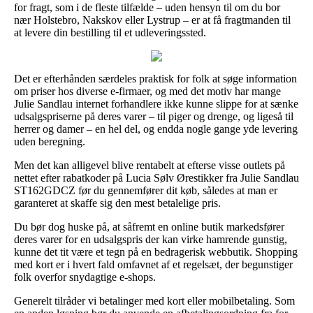
for fragt, som i de fleste tilfælde – uden hensyn til om du bor
nær Holstebro, Nakskov eller Lystrup – er at få fragtmanden til
at levere din bestilling til et udleveringssted.
Det er efterhånden særdeles praktisk for folk at søge information
om priser hos diverse e-firmaer, og med det motiv har mange
Julie Sandlau internet forhandlere ikke kunne slippe for at sænke
udsalgspriserne på deres varer – til piger og drenge, og ligeså til
herrer og damer – en hel del, og endda nogle gange yde levering
uden beregning.
Men det kan alligevel blive rentabelt at efterse visse outlets på
nettet efter rabatkoder på Lucia Sølv Ørestikker fra Julie Sandlau
ST162GDCZ før du gennemfører dit køb, således at man er
garanteret at skaffe sig den mest betalelige pris.
Du bør dog huske på, at såfremt en online butik markedsfører
deres varer for en udsalgspris der kan virke hamrende gunstig,
kunne det tit være et tegn på en bedragerisk webbutik. Shopping
med kort er i hvert fald omfavnet af et regelsæt, der begunstiger
folk overfor snydagtige e-shops.
Generelt tilråder vi betalinger med kort eller mobilbetaling. Som