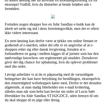
en anden løsning bør du anvende en afbetalingsordning fra for
eksempel ViaBill, hvis du tilstræber at betale beløbet ude i
fremtiden.
Forinden nogen shopper hos en Julie Sandlau e-butik kan de
ideelt set sætte sig ind i dens forretningsvilkår, men det er oftest
ikke videre interessant.
En nem løsning kan derfor være at tjekke om online firmaet er
godkendt af e-mærket, siden det ofte er en angivelse af at e-
shoppen retter sig efter dansk lovgivning, foruden at e-
forhandleren en gang i mellem kigges til af jurister som har den
nødvendige knowhow om reglementet på området. Derudover
giver det dig chance for opbakning, hvis du oplever problemer
med din ordre.
I øvrigt anbefaler vi at du er påpasselig med de væsentligste
betingelser der kan have betydning for bestillingen, eksempelvis
den returrettighed webshoppen kører med. Derfor er det desuden
afgørende, at man stadig bibeholder ens e-mail kvittering,
således man når som helst kan bevise sin ordre af Lucia Sølv
Ørestikker fra Julie Sandlau ST162GDCZ, uden hensyn til om
du skal shoppe til en pige eller dreng.