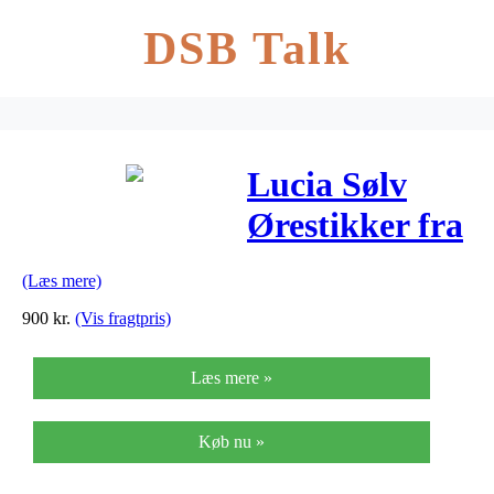
DSB Talk
Lucia Sølv
Ørestikker fra
Julie Sandlau
(Læs mere)
ST162GDCZ
900
kr.
(Vis fragtpris)
Læs mere »
Køb nu »