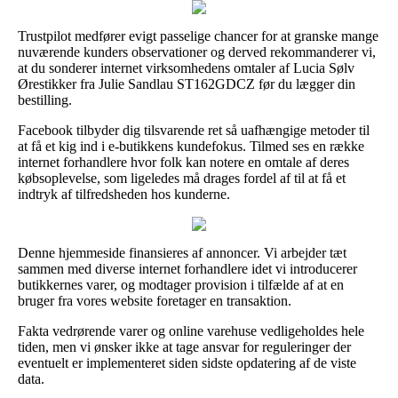
Trustpilot medfører evigt passelige chancer for at granske mange
nuværende kunders observationer og derved rekommanderer vi,
at du sonderer internet virksomhedens omtaler af Lucia Sølv
Ørestikker fra Julie Sandlau ST162GDCZ før du lægger din
bestilling.
Facebook tilbyder dig tilsvarende ret så uafhængige metoder til
at få et kig ind i e-butikkens kundefokus. Tilmed ses en række
internet forhandlere hvor folk kan notere en omtale af deres
købsoplevelse, som ligeledes må drages fordel af til at få et
indtryk af tilfredsheden hos kunderne.
Denne hjemmeside finansieres af annoncer. Vi arbejder tæt
sammen med diverse internet forhandlere idet vi introducerer
butikkernes varer, og modtager provision i tilfælde af at en
bruger fra vores website foretager en transaktion.
Fakta vedrørende varer og online varehuse vedligeholdes hele
tiden, men vi ønsker ikke at tage ansvar for reguleringer der
eventuelt er implementeret siden sidste opdatering af de viste
data.