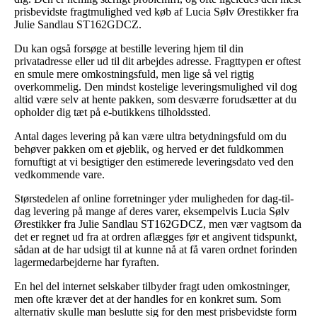
prisbevidste fragtmulighed ved køb af Lucia Sølv Ørestikker fra
Julie Sandlau ST162GDCZ.
Du kan også forsøge at bestille levering hjem til din
privatadresse eller ud til dit arbejdes adresse. Fragttypen er oftest
en smule mere omkostningsfuld, men lige så vel rigtig
overkommelig. Den mindst kostelige leveringsmulighed vil dog
altid være selv at hente pakken, som desværre forudsætter at du
opholder dig tæt på e-butikkens tilholdssted.
Antal dages levering på kan være ultra betydningsfuld om du
behøver pakken om et øjeblik, og herved er det fuldkommen
fornuftigt at vi besigtiger den estimerede leveringsdato ved den
vedkommende vare.
Størstedelen af online forretninger yder muligheden for dag-til-
dag levering på mange af deres varer, eksempelvis Lucia Sølv
Ørestikker fra Julie Sandlau ST162GDCZ, men vær vagtsom da
det er regnet ud fra at ordren aflægges før et angivent tidspunkt,
sådan at de har udsigt til at kunne nå at få varen ordnet forinden
lagermedarbejderne har fyraften.
En hel del internet selskaber tilbyder fragt uden omkostninger,
men ofte kræver det at der handles for en konkret sum. Som
alternativ skulle man beslutte sig for den mest prisbevidste form