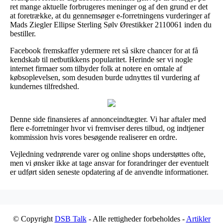
ret mange aktuelle forbrugeres meninger og af den grund er det
at foretrække, at du gennemsøger e-forretningens vurderinger af
Mads Ziegler Ellipse Sterling Sølv Ørestikker 2110061 inden du
bestiller.
Facebook fremskaffer ydermere ret så sikre chancer for at få
kendskab til netbutikkens popularitet. Herinde ser vi nogle
internet firmaer som tilbyder folk at notere en omtale af
købsoplevelsen, som desuden burde udnyttes til vurdering af
kundernes tilfredshed.
Denne side finansieres af annonceindtægter. Vi har aftaler med
flere e-forretninger hvor vi fremviser deres tilbud, og indtjener
kommission hvis vores besøgende realiserer en ordre.
Vejledning vedrørende varer og online shops understøttes ofte,
men vi ønsker ikke at tage ansvar for forandringer der eventuelt
er udført siden seneste opdatering af de anvendte informationer.
© Copyright
DSB Talk
- Alle rettigheder forbeholdes -
Artikler