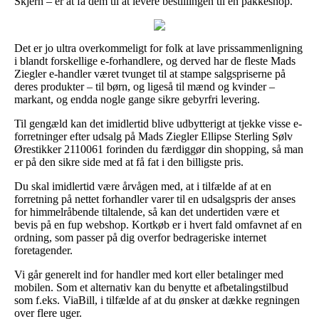
Skjern – er at få dem til at levere bestillingen til en pakkeshop.
Det er jo ultra overkommeligt for folk at lave prissammenligning
i blandt forskellige e-forhandlere, og derved har de fleste Mads
Ziegler e-handler været tvunget til at stampe salgspriserne på
deres produkter – til børn, og ligeså til mænd og kvinder –
markant, og endda nogle gange sikre gebyrfri levering.
Til gengæld kan det imidlertid blive udbytterigt at tjekke visse e-
forretninger efter udsalg på Mads Ziegler Ellipse Sterling Sølv
Ørestikker 2110061 forinden du færdiggør din shopping, så man
er på den sikre side med at få fat i den billigste pris.
Du skal imidlertid være årvågen med, at i tilfælde af at en
forretning på nettet forhandler varer til en udsalgspris der anses
for himmelråbende tiltalende, så kan det undertiden være et
bevis på en fup webshop. Kortkøb er i hvert fald omfavnet af en
ordning, som passer på dig overfor bedrageriske internet
foretagender.
Vi går generelt ind for handler med kort eller betalinger med
mobilen. Som et alternativ kan du benytte et afbetalingstilbud
som f.eks. ViaBill, i tilfælde af at du ønsker at dække regningen
over flere uger.