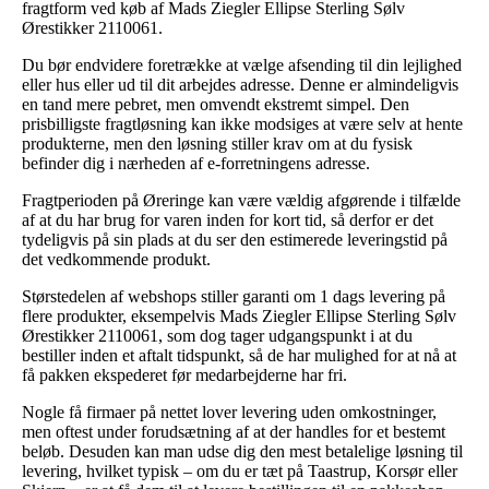
fragtform ved køb af Mads Ziegler Ellipse Sterling Sølv
Ørestikker 2110061.
Du bør endvidere foretrække at vælge afsending til din lejlighed
eller hus eller ud til dit arbejdes adresse. Denne er almindeligvis
en tand mere pebret, men omvendt ekstremt simpel. Den
prisbilligste fragtløsning kan ikke modsiges at være selv at hente
produkterne, men den løsning stiller krav om at du fysisk
befinder dig i nærheden af e-forretningens adresse.
Fragtperioden på Øreringe kan være vældig afgørende i tilfælde
af at du har brug for varen inden for kort tid, så derfor er det
tydeligvis på sin plads at du ser den estimerede leveringstid på
det vedkommende produkt.
Størstedelen af webshops stiller garanti om 1 dags levering på
flere produkter, eksempelvis Mads Ziegler Ellipse Sterling Sølv
Ørestikker 2110061, som dog tager udgangspunkt i at du
bestiller inden et aftalt tidspunkt, så de har mulighed for at nå at
få pakken ekspederet før medarbejderne har fri.
Nogle få firmaer på nettet lover levering uden omkostninger,
men oftest under forudsætning af at der handles for et bestemt
beløb. Desuden kan man udse dig den mest betalelige løsning til
levering, hvilket typisk – om du er tæt på Taastrup, Korsør eller