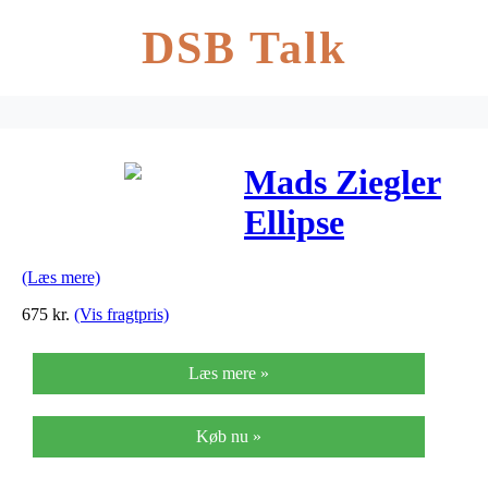
DSB Talk
Mads Ziegler
Ellipse
Sterling Sølv
(Læs mere)
Ørestikker
675
kr.
(Vis fragtpris)
2110061
Læs mere »
Køb nu »