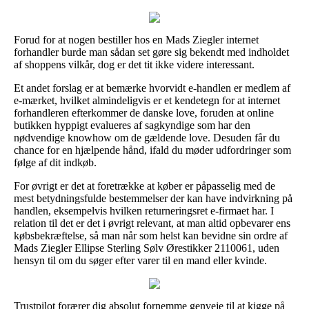
Forud for at nogen bestiller hos en Mads Ziegler internet
forhandler burde man sådan set gøre sig bekendt med indholdet
af shoppens vilkår, dog er det tit ikke videre interessant.
Et andet forslag er at bemærke hvorvidt e-handlen er medlem af
e-mærket, hvilket almindeligvis er et kendetegn for at internet
forhandleren efterkommer de danske love, foruden at online
butikken hyppigt evalueres af sagkyndige som har den
nødvendige knowhow om de gældende love. Desuden får du
chance for en hjælpende hånd, ifald du møder udfordringer som
følge af dit indkøb.
For øvrigt er det at foretrække at køber er påpasselig med de
mest betydningsfulde bestemmelser der kan have indvirkning på
handlen, eksempelvis hvilken returneringsret e-firmaet har. I
relation til det er det i øvrigt relevant, at man altid opbevarer ens
købsbekræftelse, så man når som helst kan bevidne sin ordre af
Mads Ziegler Ellipse Sterling Sølv Ørestikker 2110061, uden
hensyn til om du søger efter varer til en mand eller kvinde.
Trustpilot forærer dig absolut fornemme genveje til at kigge på