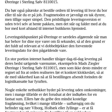
Øreringe i Sterling Sølv 8110015.
Du bør også påtænke at bestille ordren til levering til hvor du bor
eller til når du er på job. Fragtmetoden er jævnligt en tak dyrere,
men tillige super simpel. Den prisbilligste leveringsversion er
uden tvivl selv at hente pakken, men det står og falder med at du
bor med kort afstand til internet butikkens hjemsted.
Leveringstidspunktet på Øreringe er særdeles afgørende når man
har behov for dine nye varer om få sekunder, så af den grund er
det fuldt ud relevant at vi dobbelttjekker den forventede
leveringsdato for den pågældende vare.
En stor portion internet handler tilsiger dag-til-dag levering på
deres bedst sælgende varenumre, eksempelvis Mads Ziegler
Øreringe i Sterling Sølv 8110015, men som ikke desto mindre er
regnet ud fra at orden realiseres før et konkret klokkeslæt, så at
de med sikkerhed kan nå at få bestillingen afsendt forinden de
logistikansatte har fyraften.
Nogle enkelte netbutikker byder på levering uden omkostninger,
men i mange tilfælde er det forudsat at der indkøbes for en
fastsat sum. Ellers bør du gribe den mindst kostelige
fragtløsning, hvilket i mange tilfælde – uafhængig om du
befinder sig nær Viborg, Holbæk eller Jyllinge – er at få