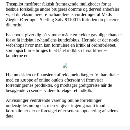
Trustpilot medfører faktisk fremragende muligheder for at
beskue forskellige andre brugeres domme og derved anbefaler
vi, at du eksaminerer e-forhandlerens vurderinger af Mads
Ziegler Øreringe i Sterling Sølv 8110015 forinden du placerer
din ordre.
Facebook giver dig på samme måde en række gavnlige chancer
for at få indsigt i e-handlens kundefokus. Herinde er der nogle
webshops hvor man kan formulere en kritik af ordreforløbet,
som også burde bruges til at få et indblik i hvor tilfredse
kunderne er.
Hjemmesiden er finansieret af reklameindtægter. Vi har aftaler
med en gruppe af online outlets eftersom vi fremviser
forretningernes produkter, og modtager godtgørelse når de
besøgende vi sender videre foretager et indkøb.
Anvisninger vedrørende varer og online forretninger
understøttes nu og da, men vi giver ingen garanti imod
korrektioner der er foretaget efter seneste opdatering af sidens
data.