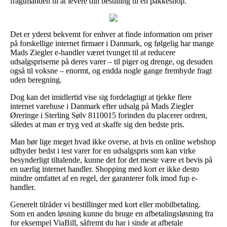
fragtmanden til at levere din bestilling til en pakkeshop.
Det er yderst bekvemt for enhver at finde information om priser
på forskellige internet firmaer i Danmark, og følgelig har mange
Mads Ziegler e-handler været tvunget til at reducere
udsalgspriserne på deres varer – til piger og drenge, og desuden
også til voksne – enormt, og endda nogle gange frembyde fragt
uden beregning.
Dog kan det imidlertid vise sig fordelagtigt at tjekke flere
internet varehuse i Danmark efter udsalg på Mads Ziegler
Øreringe i Sterling Sølv 8110015 forinden du placerer ordren,
således at man er tryg ved at skaffe sig den bedste pris.
Man bør lige meget hvad ikke overse, at hvis en online webshop
udbyder bedst i test varer for en udsalgspris som kan virke
besynderligt tiltalende, kunne det for det meste være et bevis på
en uærlig internet handler. Shopping med kort er ikke desto
mindre omfattet af en regel, der garanterer folk imod fup e-
handler.
Generelt tilråder vi bestillinger med kort eller mobilbetaling.
Som en anden løsning kunne du bruge en afbetalingsløsning fra
for eksempel ViaBill, såfremt du har i sinde at afbetale