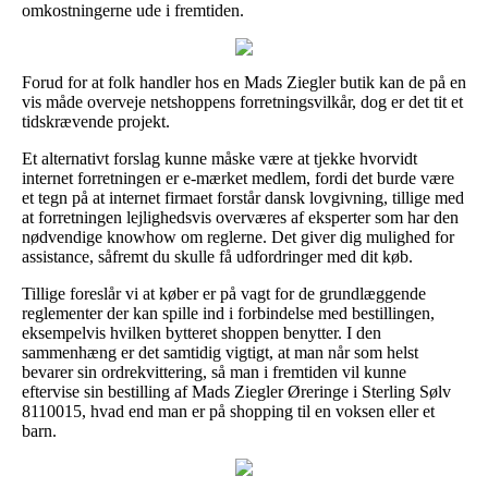
omkostningerne ude i fremtiden.
Forud for at folk handler hos en Mads Ziegler butik kan de på en
vis måde overveje netshoppens forretningsvilkår, dog er det tit et
tidskrævende projekt.
Et alternativt forslag kunne måske være at tjekke hvorvidt
internet forretningen er e-mærket medlem, fordi det burde være
et tegn på at internet firmaet forstår dansk lovgivning, tillige med
at forretningen lejlighedsvis overværes af eksperter som har den
nødvendige knowhow om reglerne. Det giver dig mulighed for
assistance, såfremt du skulle få udfordringer med dit køb.
Tillige foreslår vi at køber er på vagt for de grundlæggende
reglementer der kan spille ind i forbindelse med bestillingen,
eksempelvis hvilken bytteret shoppen benytter. I den
sammenhæng er det samtidig vigtigt, at man når som helst
bevarer sin ordrekvittering, så man i fremtiden vil kunne
eftervise sin bestilling af Mads Ziegler Øreringe i Sterling Sølv
8110015, hvad end man er på shopping til en voksen eller et
barn.