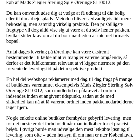
køb af Mads Ziegler Sterling Sølv Øreringe 8110012.
Du kan omvendt udse dig at vælge at få udbragt til din bolig
eller til din arbejdsplads. Metoden bliver sædvanligvis lidt mere
bekostelig, men samtidig virkelig praktisk. Den prisbilligste
fragttype vil dog altid vise sig at være at du selv henter pakken,
hvilket stiller krav om at du bor i nærheden af internet firmaets
bopæl.
Antal dages levering på Øreringe kan være ekstremt
bestemmende i tilfælde af at vi mangler varerne omgående, så
derfor er det fuldkommen relevant at vi kigger nærmere på den
forventede leveringstid på det respektive produkt.
En hel del webshops reklamerer med dag-til-dag fragt på mange
af butikkens varenumre, eksempelvis Mads Ziegler Sterling Sølv
Øreringe 8110012, som imidlertid er påkrævet at ordren
indsendes inden et angivent tidspunkt, sådan at de med
sikkerhed kan nå at få varerne ordnet inden pakkemedarbejderne
tager hjem.
Nogle enkelte online butikker frembyder gebyrfri levering, men
for det meste er det forbeholdt når man indkøber for et præcist
beløb. I øvrigt burde man udvælge den mest letkøbte løsning til
levering, som ofte – uden hensyn til om man er nær København,