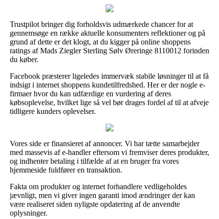
Trustpilot bringer dig forholdsvis udmærkede chancer for at
gennemsøge en række aktuelle konsumenters reflektioner og på
grund af dette er det klogt, at du kigger på online shoppens
ratings af Mads Ziegler Sterling Sølv Øreringe 8110012 forinden
du køber.
Facebook præsterer ligeledes immervæk stabile løsninger til at få
indsigt i internet shoppens kundetilfredshed. Her er der nogle e-
firmaer hvor du kan udfærdige en vurdering af deres
købsoplevelse, hvilket lige så vel bør drages fordel af til at afveje
tidligere kunders oplevelser.
Vores side er finansieret af annoncer. Vi har tætte samarbejder
med massevis af e-handler eftersom vi fremviser deres produkter,
og indhenter betaling i tilfælde af at en bruger fra vores
hjemmeside fuldfører en transaktion.
Fakta om produkter og internet forhandlere vedligeholdes
jævnligt, men vi giver ingen garanti imod ændringer der kan
være realiseret siden nyligste opdatering af de anvendte
oplysninger.