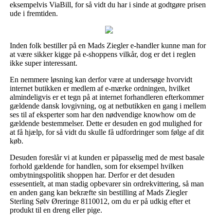
eksempelvis ViaBill, for så vidt du har i sinde at godtgøre prisen
ude i fremtiden.
Inden folk bestiller på en Mads Ziegler e-handler kunne man for
at være sikker kigge på e-shoppens vilkår, dog er det i reglen
ikke super interessant.
En nemmere løsning kan derfor være at undersøge hvorvidt
internet butikken er medlem af e-mærke ordningen, hvilket
almindeligvis er et tegn på at internet forhandleren efterkommer
gældende dansk lovgivning, og at netbutikken en gang i mellem
ses til af eksperter som har den nødvendige knowhow om de
gældende bestemmelser. Dette er desuden en god mulighed for
at få hjælp, for så vidt du skulle få udfordringer som følge af dit
køb.
Desuden foreslår vi at kunden er påpasselig med de mest basale
forhold gældende for handlen, som for eksempel hvilken
ombytningspolitik shoppen har. Derfor er det desuden
essesentielt, at man stadig opbevarer sin ordrekvittering, så man
en anden gang kan bekræfte sin bestilling af Mads Ziegler
Sterling Sølv Øreringe 8110012, om du er på udkig efter et
produkt til en dreng eller pige.