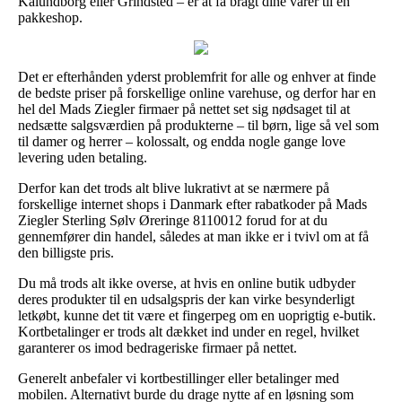
Kalundborg eller Grindsted – er at få bragt dine varer til en
pakkeshop.
Det er efterhånden yderst problemfrit for alle og enhver at finde
de bedste priser på forskellige online varehuse, og derfor har en
hel del Mads Ziegler firmaer på nettet set sig nødsaget til at
nedsætte salgsværdien på produkterne – til børn, lige så vel som
til damer og herrer – kolossalt, og endda nogle gange love
levering uden betaling.
Derfor kan det trods alt blive lukrativt at se nærmere på
forskellige internet shops i Danmark efter rabatkoder på Mads
Ziegler Sterling Sølv Øreringe 8110012 forud for at du
gennemfører din handel, således at man ikke er i tvivl om at få
den billigste pris.
Du må trods alt ikke overse, at hvis en online butik udbyder
deres produkter til en udsalgspris der kan virke besynderligt
letkøbt, kunne det tit være et fingerpeg om en uoprigtig e-butik.
Kortbetalinger er trods alt dækket ind under en regel, hvilket
garanterer os imod bedrageriske firmaer på nettet.
Generelt anbefaler vi kortbestillinger eller betalinger med
mobilen. Alternativt burde du drage nytte af en løsning som