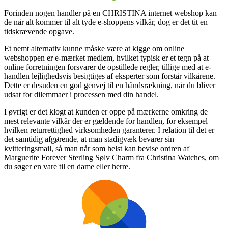
Forinden nogen handler på en CHRISTINA internet webshop kan
de når alt kommer til alt tyde e-shoppens vilkår, dog er det tit en
tidskrævende opgave.
Et nemt alternativ kunne måske være at kigge om online
webshoppen er e-mærket medlem, hvilket typisk er et tegn på at
online forretningen forsvarer de opstillede regler, tillige med at e-
handlen lejlighedsvis besigtiges af eksperter som forstår vilkårene.
Dette er desuden en god genvej til en håndsrækning, når du bliver
udsat for dilemmaer i processen med din handel.
I øvrigt er det klogt at kunden er oppe på mærkerne omkring de
mest relevante vilkår der er gældende for handlen, for eksempel
hvilken returrettighed virksomheden garanterer. I relation til det er
det samtidig afgørende, at man stadigvæk bevarer sin
kvitteringsmail, så man når som helst kan bevise ordren af
Marguerite Forever Sterling Sølv Charm fra Christina Watches, om
du søger en vare til en dame eller herre.