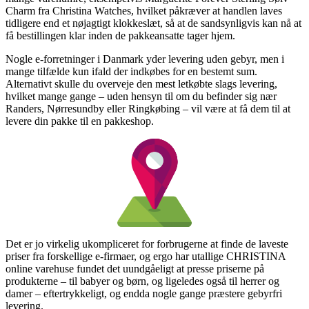
Charm fra Christina Watches, hvilket påkræver at handlen laves
tidligere end et nøjagtigt klokkeslæt, så at de sandsynligvis kan nå at
få bestillingen klar inden de pakkeansatte tager hjem.
Nogle e-forretninger i Danmark yder levering uden gebyr, men i
mange tilfælde kun ifald der indkøbes for en bestemt sum.
Alternativt skulle du overveje den mest letkøbte slags levering,
hvilket mange gange – uden hensyn til om du befinder sig nær
Randers, Nørresundby eller Ringkøbing – vil være at få dem til at
levere din pakke til en pakkeshop.
Det er jo virkelig ukompliceret for forbrugerne at finde de laveste
priser fra forskellige e-firmaer, og ergo har utallige CHRISTINA
online varehuse fundet det uundgåeligt at presse priserne på
produkterne – til babyer og børn, og ligeledes også til herrer og
damer – eftertrykkeligt, og endda nogle gange præstere gebyrfri
levering.