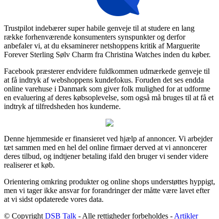
Trustpilot indebærer super habile genveje til at studere en lang
række forhenværende konsumenters synspunkter og derfor
anbefaler vi, at du eksaminerer netshoppens kritik af Marguerite
Forever Sterling Sølv Charm fra Christina Watches inden du køber.
Facebook præsterer endvidere fuldkommen udmærkede genveje til
at få indtryk af webshoppens kundefokus. Foruden det ses endda
online varehuse i Danmark som giver folk mulighed for at udforme
en evaluering af deres købsoplevelse, som også må bruges til at få et
indtryk af tilfredsheden hos kunderne.
Denne hjemmeside er finansieret ved hjælp af annoncer. Vi arbejder
tæt sammen med en hel del online firmaer derved at vi annoncerer
deres tilbud, og indtjener betaling ifald den bruger vi sender videre
realiserer et køb.
Orientering omkring produkter og online shops understøttes hyppigt,
men vi tager ikke ansvar for forandringer der måtte være lavet efter
at vi sidst opdaterede vores data.
© Copyright
DSB Talk
- Alle rettigheder forbeholdes -
Artikler