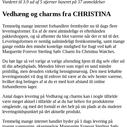
Vurderet til
3.9
ud af 5 stjerner baseret på
37
anmeldelser
Vedhæng og charms fra CHRISTINA
Temmelig mange internet forhandlere frembyder nu til dags flere
leveringsformer. En af de mest almindelige er efterhånden
pakkeshoppen, og så afhenter du blot varerne når der er tid til det.
Leveringsformen er nemlig ualmindeligt fremkommelig, samt mange
gange endda den mindst kostelige mulighed for fragt ved køb af
Marguerite Forever Sterling Sølv Charm fra Christina Watches.
Du bør lige så vel vælge at vælge afsending hjem til dig selv eller ud
til din arbejdsplads. Metoden bliver som regel en tand mindre
prisbillig, men desuden virkelig hensigtsmæssig. Den mest letkøbte
leveringsmodel vil dog til enhver tid være at du selv henter varerne,
hvilket dog betinges af at du er med kort afstand til online
forhandlerens lager.
Antal dages levering på Vedhæng og charms kan i nogle tilfælde
være meget aktuel i tilfælde af at du har behov for produkterne
omgående, og med det formål er det helt på sin plads at du studerer
leveringstidspunktet på det aktuelle produkt.
Temmelig mange internet handler byder på 1 dags levering på
mange varenumre, eksempelvis Marguerite Forever Sterling Sølv