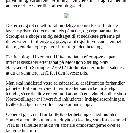
på Herning, Farum eller Hørning – vil være at få fragtmanden til
at levere dine varer til et afhentningssted.
Det er i dag ret enkelt for almindelige mennesker at finde de
laveste priser på diverse outlets på nettet, og ergo har utallige
Scrouples e-shops set sig nødsaget til at nedskære priserne på
deres varer – til drenge og piger, samt også til voksne – en hel
del, og endda nogle gange sikre fragt uden betaling.
Det kan dog til hver en tid blive nyttigt at efterprøve et par
internet selskaber efter rabat på Medaljon Sterling Sølv
Halskæde fra Scrouples 270212 før du placerer ordren, således
at du er garanteret at få fat i den laveste pris.
Man skal imidlertid være så påpasselig, at såfremt en forhandler
på nettet forhandler varer til en pris der kan virke umådelig
letkøbt, så er det tit være en indikation på en svindel online shop.
Kortbestillinger er i hvert fald inkluderet i Indsigelsesordningen,
hvilket hjælper os overfor uægte online shops.
Generelt går vi ind for kortkøb eller betalinger med mobilen.
Som et alternativ kunne du udnytte en løsning som for eksempel
ViaBill, i tilfælde af at du vil afbetale omkostningerne over et
længere tidsrum.