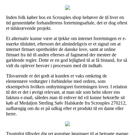
Inden folk køber hos en Scrouples shop behøver de til hver en
tid gennemløbe forhandlerens forretningsaftale, det er dog oftest
et tidskrævende projekt.
Et alternativ kunne være at tjekke om internet forretningen er e-
mærke tilsluttet, eftersom det almindeligvis er et signal om at
internet firmaet opretholder de danske love, samt at online
firmaet fra tid til anden efterses af fagmænd der mestrer de
gældende regler. Dette er en god lejlighed til at få bistand, for så
vidt du oplever besvær i processen med dit indkøb.
Tilsvarende er det godt at kunden er vaks omkring de
elementære vedtægter i forbindelse med ordren, som
eksempelvis hvilken ombytningsret forretningen lover. I relation
til det er det i øvrigt relevant, at man når som helst sikrer ens
faktura e-mail, således man til enhver tid vil kunne bekræfte sit
køb af Medaljon Sterling Sølv Halskæde fra Scrouples 270212,
uafhængig om du er på udkig efter et produkt til en dame eller
herre.
Trustpilot tilbyder dig ret gunstige løsninger til at betragte mange