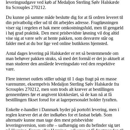
leveringsudgave ved køb af Medaljon Sterling Sølv Halskæde
fra Scrouples 270212.
Du kunne på samme måde beslutte dig for at få ordren leveret til
din privatbolig eller ud til dit arbejdes adresse. Fragtløsningen
viser sig i regelen et hak mere omkostningsfuld, men til gengæld
i høj grad praktisk. Den mest prisbevidste løsning vil dog altid
vise sig at være selv at hente pakken, som desværre står og
falder med at du bor lige ved online butikkens hjemsted.
Antal dages levering på Halskæder er ret så bestemmende om
man behøver pakken straks, så med det formål er det jo aktuelt at
man studerer den anslåede leveringsdato ved den respektive
vare.
Flere internet outlets stiller udsigt til 1 dags fragt på en masse
varenumre, eksempelvis Medaljon Sterling Sølv Halskæde fra
Scrouples 270212, men som trods alt kræver at bestillingen
gennemføres før et angivent klokkeslæt, så de kan nå at få
bestillingen fikset forud for at lagerpersonalet holder fyraften.
Enkelte e-handler i Danmark byder på portofri levering, men i
reglen kræver det at der indkøbes for et fastsat beløb. Som
alternativ kunne man tage den mest prisbevidste
leveringsversion, som ofte – uafhængig om du befinder sig tæt