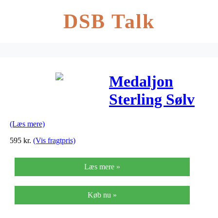
DSB Talk
Medaljon
Sterling Sølv
Halskæde fra
(Læs mere)
Scrouples
595
kr.
(Vis fragtpris)
270212
Læs mere »
Køb nu »