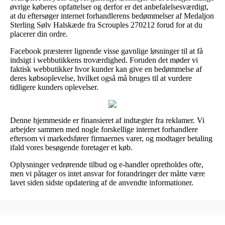
øvrige køberes opfattelser og derfor er det anbefalelsesværdigt,
at du eftersøger internet forhandlerens bedømmelser af Medaljon
Sterling Sølv Halskæde fra Scrouples 270212 forud for at du
placerer din ordre.
Facebook præsterer lignende visse gavnlige løsninger til at få
indsigt i webbutikkens troværdighed. Foruden det møder vi
faktisk webbutikker hvor kunder kan give en bedømmelse af
deres købsoplevelse, hvilket også må bruges til at vurdere
tidligere kunders oplevelser.
Denne hjemmeside er finansieret af indtægter fra reklamer. Vi
arbejder sammen med nogle forskellige internet forhandlere
eftersom vi markedsfører firmaernes varer, og modtager betaling
ifald vores besøgende foretager et køb.
Oplysninger vedrørende tilbud og e-handler opretholdes ofte,
men vi påtager os intet ansvar for forandringer der måtte være
lavet siden sidste opdatering af de anvendte informationer.