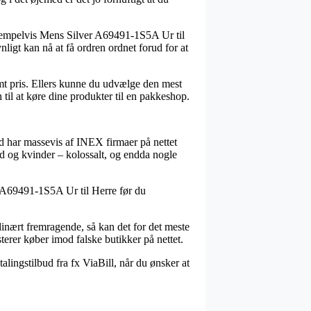
sempelvis Mens Silver A69491-1S5A Ur til
nligt kan nå at få ordren ordnet forud for at
emt pris. Ellers kunne du udvælge den mest
til at køre dine produkter til en pakkeshop.
d har massevis af INEX firmaer på nettet
nd og kvinder – kolossalt, og endda nogle
er A69491-1S5A Ur til Herre før du
rdinært fremragende, så kan det for det meste
terer køber imod falske butikker på nettet.
lingstilbud fra fx ViaBill, når du ønsker at