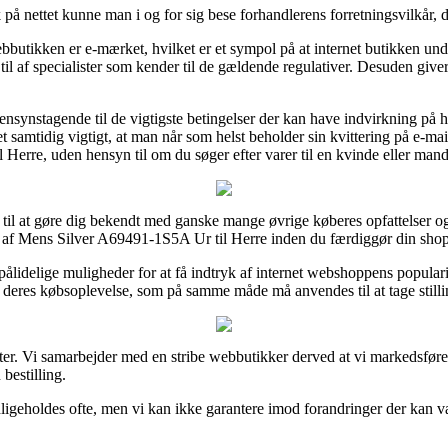
 på nettet kunne man i og for sig bese forhandlerens forretningsvilkår, 
utikken er e-mærket, hvilket er et sympol på at internet butikken under
 til af specialister som kender til de gældende regulativer. Desuden giv
nsynstagende til de vigtigste betingelser der kan have indvirkning på 
t samtidig vigtigt, at man når som helst beholder sin kvittering på e-mai
erre, uden hensyn til om du søger efter varer til en kvinde eller mand
 til at gøre dig bekendt med ganske mange øvrige køberes opfattelser og p
r af Mens Silver A69491-1S5A Ur til Herre inden du færdiggør din sho
pålidelige muligheder for at få indtryk af internet webshoppens popular
 deres købsoplevelse, som på samme måde må anvendes til at tage stillin
ter. Vi samarbejder med en stribe webbutikker derved at vi markedsføre
bestilling.
geholdes ofte, men vi kan ikke garantere imod forandringer der kan vær