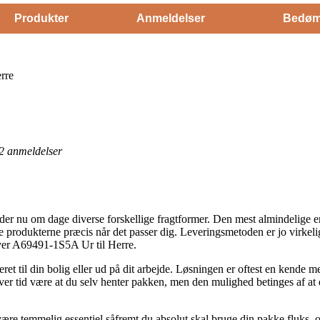
Produkter
Anmeldelser
Bedøm
rre
2
anmeldelser
nu om dage diverse forskellige fragtformer. Den mest almindelige er l
ente produkterne præcis når det passer dig. Leveringsmetoden er jo virke
lver A69491-1S5A Ur til Herre.
ret til din bolig eller ud på dit arbejde. Løsningen er oftest en kende 
enhver tid være at du selv henter pakken, men den mulighed betinges af at
ære temmelig essentiel såfremt du absolut skal bruge din pakke fluks, og