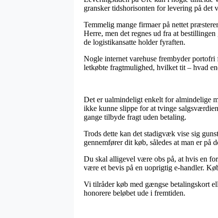
gransker tidshorisonten for levering på de
Temmelig mange firmaer på nettet præster
Herre, men det regnes ud fra at bestillingen 
de logistikansatte holder fyraften.
Nogle internet varehuse frembyder portofri 
letkøbte fragtmulighed, hvilket tit – hvad e
Det er ualmindeligt enkelt for almindelige 
ikke kunne slippe for at tvinge salgsværdie
gange tilbyde fragt uden betaling.
Trods dette kan det stadigvæk vise sig gunst
gennemfører dit køb, således at man er på den
Du skal alligevel være obs på, at hvis en for
være et bevis på en uoprigtig e-handler. Køb
Vi tilråder køb med gængse betalingskort ell
honorere beløbet ude i fremtiden.