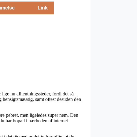
melse
Link
ige nu afhentningssteder, fordi det så
lig hensigtsmæssig, samt oftest desuden den
mere pebret, men ligeledes super nem. Den
 du har bopæl i nærheden af internet
 i det øjemed er det jo fornuftigt at du