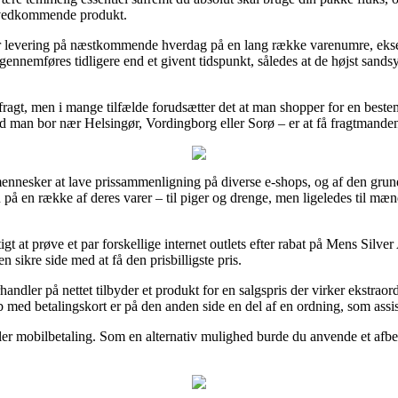
t vedkommende produkt.
er levering på næstkommende hverdag på en lang række varenumre, ek
gennemføres tidligere end et givent tidspunkt, således at de højst sandsy
fragt, men i mange tilfælde forudsætter det at man shopper for en best
nd man bor nær Helsingør, Vordingborg eller Sorø – er at få fragtmanden 
mennesker at lave prissammenligning på diverse e-shops, og af den grun
n på en række af deres varer – til piger og drenge, men ligeledes til mæ
igt at prøve et par forskellige internet outlets efter rabat på Mens Silv
 sikre side med at få den prisbilligste pris.
handler på nettet tilbyder et produkt for en salgspris der virker ekstrao
 med betalingskort er på den anden side en del af en ordning, som assis
er mobilbetaling. Som en alternativ mulighed burde du anvende et afbeta