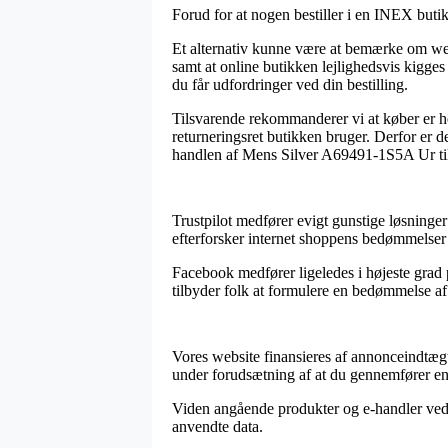
Forud for at nogen bestiller i en INEX butik
Et alternativ kunne være at bemærke om webb
samt at online butikken lejlighedsvis kigges
du får udfordringer ved din bestilling.
Tilsvarende rekommanderer vi at køber er he
returneringsret butikken bruger. Derfor er de
handlen af Mens Silver A69491-1S5A Ur til H
Trustpilot medfører evigt gunstige løsninger
efterforsker internet shoppens bedømmelse
Facebook medfører ligeledes i højeste grad 
tilbyder folk at formulere en bedømmelse af
Vores website finansieres af annonceindtæg
under forudsætning af at du gennemfører en 
Viden angående produkter og e-handler vedli
anvendte data.