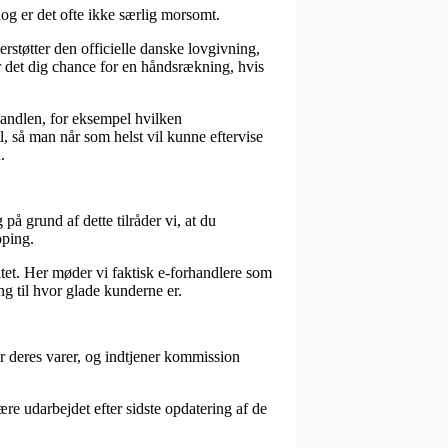
dog er det ofte ikke særlig morsomt.
støtter den officielle danske lovgivning,
er det dig chance for en håndsrækning, hvis
handlen, for eksempel hvilken
l, så man når som helst vil kunne eftervise
.
å grund af dette tilråder vi, at du
pping.
itet. Her møder vi faktisk e-forhandlere som
g til hvor glade kunderne er.
r deres varer, og indtjener kommission
e udarbejdet efter sidste opdatering af de