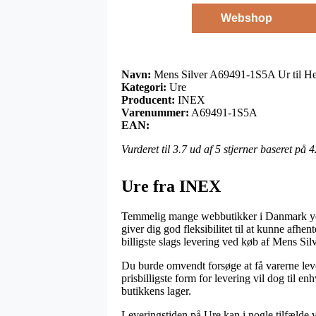
Webshop
Navn:
Mens Silver A69491-1S5A Ur til He
Kategori:
Ure
Producent:
INEX
Varenummer:
A69491-1S5A
EAN:
Vurderet til
3.7
ud af 5 stjerner baseret på
4
Ure fra INEX
Temmelig mange webbutikker i Danmark yder 
giver dig god fleksibilitet til at kunne afh
billigste slags levering ved køb af Mens Si
Du burde omvendt forsøge at få varerne leve
prisbilligste form for levering vil dog til 
butikkens lager.
Leveringstiden på Ure kan i nogle tilfælde v