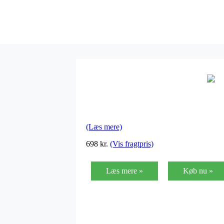
(Læs mere)
698
kr.
(Vis fragtpris)
Læs mere »
Køb nu »