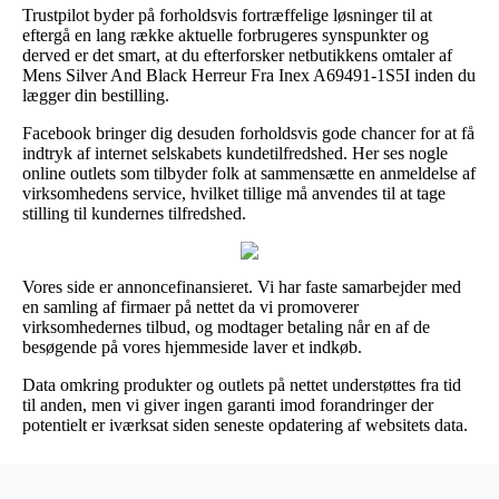
Trustpilot byder på forholdsvis fortræffelige løsninger til at
eftergå en lang række aktuelle forbrugeres synspunkter og
derved er det smart, at du efterforsker netbutikkens omtaler af
Mens Silver And Black Herreur Fra Inex A69491-1S5I inden du
lægger din bestilling.
Facebook bringer dig desuden forholdsvis gode chancer for at få
indtryk af internet selskabets kundetilfredshed. Her ses nogle
online outlets som tilbyder folk at sammensætte en anmeldelse af
virksomhedens service, hvilket tillige må anvendes til at tage
stilling til kundernes tilfredshed.
Vores side er annoncefinansieret. Vi har faste samarbejder med
en samling af firmaer på nettet da vi promoverer
virksomhedernes tilbud, og modtager betaling når en af de
besøgende på vores hjemmeside laver et indkøb.
Data omkring produkter og outlets på nettet understøttes fra tid
til anden, men vi giver ingen garanti imod forandringer der
potentielt er iværksat siden seneste opdatering af websitets data.