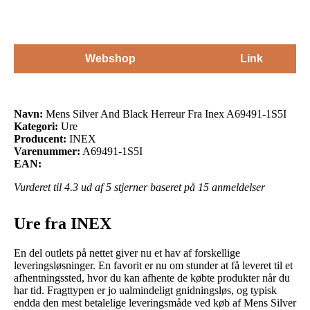
Webshop
Link
Navn:
Mens Silver And Black Herreur Fra Inex A69491-1S5I
Kategori:
Ure
Producent:
INEX
Varenummer:
A69491-1S5I
EAN:
Vurderet til
4.3
ud af 5 stjerner baseret på
15
anmeldelser
Ure fra INEX
En del outlets på nettet giver nu et hav af forskellige
leveringsløsninger. En favorit er nu om stunder at få leveret til et
afhentningssted, hvor du kan afhente de købte produkter når du
har tid. Fragttypen er jo ualmindeligt gnidningsløs, og typisk
endda den mest betalelige leveringsmåde ved køb af Mens Silver