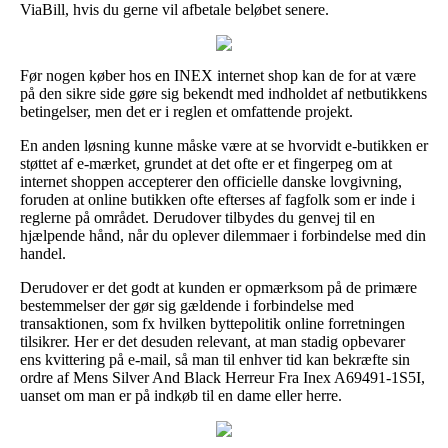
ViaBill, hvis du gerne vil afbetale beløbet senere.
Før nogen køber hos en INEX internet shop kan de for at være
på den sikre side gøre sig bekendt med indholdet af netbutikkens
betingelser, men det er i reglen et omfattende projekt.
En anden løsning kunne måske være at se hvorvidt e-butikken er
støttet af e-mærket, grundet at det ofte er et fingerpeg om at
internet shoppen accepterer den officielle danske lovgivning,
foruden at online butikken ofte efterses af fagfolk som er inde i
reglerne på området. Derudover tilbydes du genvej til en
hjælpende hånd, når du oplever dilemmaer i forbindelse med din
handel.
Derudover er det godt at kunden er opmærksom på de primære
bestemmelser der gør sig gældende i forbindelse med
transaktionen, som fx hvilken byttepolitik online forretningen
tilsikrer. Her er det desuden relevant, at man stadig opbevarer
ens kvittering på e-mail, så man til enhver tid kan bekræfte sin
ordre af Mens Silver And Black Herreur Fra Inex A69491-1S5I,
uanset om man er på indkøb til en dame eller herre.