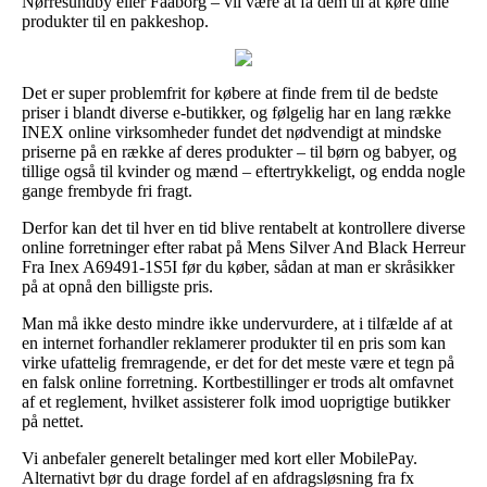
Nørresundby eller Faaborg – vil være at få dem til at køre dine
produkter til en pakkeshop.
Det er super problemfrit for købere at finde frem til de bedste
priser i blandt diverse e-butikker, og følgelig har en lang række
INEX online virksomheder fundet det nødvendigt at mindske
priserne på en række af deres produkter – til børn og babyer, og
tillige også til kvinder og mænd – eftertrykkeligt, og endda nogle
gange frembyde fri fragt.
Derfor kan det til hver en tid blive rentabelt at kontrollere diverse
online forretninger efter rabat på Mens Silver And Black Herreur
Fra Inex A69491-1S5I før du køber, sådan at man er skråsikker
på at opnå den billigste pris.
Man må ikke desto mindre ikke undervurdere, at i tilfælde af at
en internet forhandler reklamerer produkter til en pris som kan
virke ufattelig fremragende, er det for det meste være et tegn på
en falsk online forretning. Kortbestillinger er trods alt omfavnet
af et reglement, hvilket assisterer folk imod uoprigtige butikker
på nettet.
Vi anbefaler generelt betalinger med kort eller MobilePay.
Alternativt bør du drage fordel af en afdragsløsning fra fx