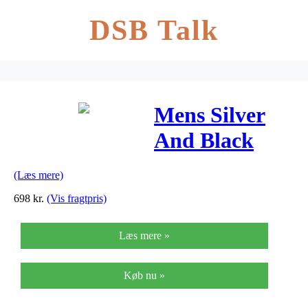
DSB Talk
Mens Silver
And Black
Herreur Fra
(Læs mere)
Inex A69491-
698
kr.
(Vis fragtpris)
1S5I
Læs mere »
Køb nu »