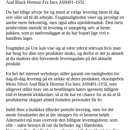
And Black Herreur Fra Inex A69491-1S5I.
Du bør tillige afveje for og imod at vælge levering hjem til dig
selv eller ud til dit arbejde. Fragtmuligheden viser sig jævnligt en
anelse mere bekostelig, men også ultra uproblematisk. Den mest
prisbevidste metode til levering er unægtelig selv at hente
pakken, som jo nødvendiggør at du har bopæl lige ved e-
handlens lager.
Fragttiden på Ure kan vise sig at være yderst relevant hvis man
har brug for dine nye produkter straks, og derfor er det jo aktuelt
at du studerer den forventede leveringsdato på det aktuelle
produkt.
En hel del internet webshops stiller garanti om muligheden for
dag-til-dag levering på en række af deres produkter, eksempelvis
Mens Silver And Black Herreur Fra Inex A69491-1S5I, som
alligevel stiller krav om at bestillingen køres igennem tidligere
end et bestemt klokkeslæt, så at de har en chance for at nå at få
produkterne skippet afsted forinden personalet får fri.
Indtil flere e-butikker tilbyder portofri levering, men for det
meste forudsætter det at der shoppes for et bestemt beløb.
Alternativt må man overveje den billigste leveringsform, som
ofte – uden hensyn til om du befinder sig i Hørsholm,