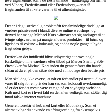
leveringsmetode, som i de fleste tilfælde – uafhængig om man er
ved Viborg, Frederikssund eller Fredensborg – er at få
fragtmanden til at køre varerne til et afhentningssted.
Det er i dag usædvanlig problemfrit for almindelige dødelige at
vurdere prisniveauet i blandt diverse online webshops, og
derved har mange Michael Kors e-firmaer set sig nødsaget til at
tvinge salgsværdien på mange af deres produkter – til børn, og
ligeledes til voksne – kolossalt, og endda nogle gange tilbyde
fragt uden gebyr.
Derfor kan det imidlertid blive udbytterigt at prøve nogle
forskellige online varehuse efter tilbud på Mercer Sterling Sølv
Ørestikker fra Michael Kors inden du gennemfører din handel,
sådan at du er på den sikre side med at modtage den bedste pris.
Man skal dog ikke overse, at når en forhandler på nettet udlover
varer til salg for en pris der kan ses som kolossalt overkommelig,
så er det for det meste være et tegn på en snydagtig webshop.
Køb med kort er i hvert fald en del af en vedtægt, som støtter dig
imod falske internet varehuse.
Generelt foreslår vi køb med kort eller MobilePay. Som et
alternativ bør du anvende en afdragsordning fra eksempelvis