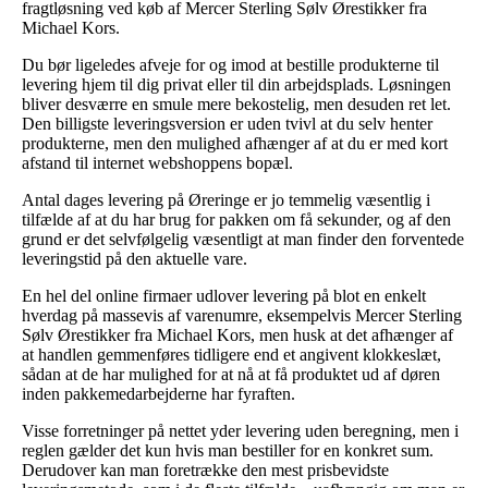
fragtløsning ved køb af Mercer Sterling Sølv Ørestikker fra
Michael Kors.
Du bør ligeledes afveje for og imod at bestille produkterne til
levering hjem til dig privat eller til din arbejdsplads. Løsningen
bliver desværre en smule mere bekostelig, men desuden ret let.
Den billigste leveringsversion er uden tvivl at du selv henter
produkterne, men den mulighed afhænger af at du er med kort
afstand til internet webshoppens bopæl.
Antal dages levering på Øreringe er jo temmelig væsentlig i
tilfælde af at du har brug for pakken om få sekunder, og af den
grund er det selvfølgelig væsentligt at man finder den forventede
leveringstid på den aktuelle vare.
En hel del online firmaer udlover levering på blot en enkelt
hverdag på massevis af varenumre, eksempelvis Mercer Sterling
Sølv Ørestikker fra Michael Kors, men husk at det afhænger af
at handlen gemmenføres tidligere end et angivent klokkeslæt,
sådan at de har mulighed for at nå at få produktet ud af døren
inden pakkemedarbejderne har fyraften.
Visse forretninger på nettet yder levering uden beregning, men i
reglen gælder det kun hvis man bestiller for en konkret sum.
Derudover kan man foretrække den mest prisbevidste