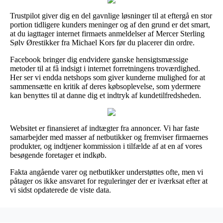
Trustpilot giver dig en del gavnlige løsninger til at eftergå en stor
portion tidligere kunders meninger og af den grund er det smart,
at du iagttager internet firmaets anmeldelser af Mercer Sterling
Sølv Ørestikker fra Michael Kors før du placerer din ordre.
Facebook bringer dig endvidere ganske hensigtsmæssige
metoder til at få indsigt i internet forretningens troværdighed.
Her ser vi endda netshops som giver kunderne mulighed for at
sammensætte en kritik af deres købsoplevelse, som ydermere
kan benyttes til at danne dig et indtryk af kundetilfredsheden.
Websitet er finansieret af indtægter fra annoncer. Vi har faste
samarbejder med masser af netbutikker og fremviser firmaernes
produkter, og indtjener kommission i tilfælde af at en af vores
besøgende foretager et indkøb.
Fakta angående varer og netbutikker understøttes ofte, men vi
påtager os ikke ansvaret for reguleringer der er iværksat efter at
vi sidst opdaterede de viste data.