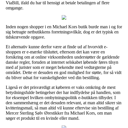
ViaBill, ifald du har til hensigt at betale betalingen af flere
omgange.
Inden nogen shopper i en Michael Kors butik burde man i og for
sig betragte netbutikkens forretningsvilkår, dog er det typisk en
tidskrævende opgave.
Et alternativ kunne derfor være at finde ud af hvorvidt e-
shoppen er e-mærke tilsluttet, eftersom det kan være en
forsikring om at online virksomheden understøtter de gældende
danske regler, foruden at internet selskabet løbende føres tilsyn
med af jurister som er meget bekendte med vedtægterne på
området. Dette er desuden en god mulighed for støtte, for så vidt
du bliver udsat for vanskeligheder ved din bestilling.
Ligeså er det prisværdigt at køberen er vaks omkring de mest
betydningsfulde betingelser der har indflydelse på handlen, som
for eksempel hvilken ombytningspolitik e-butikken tilbyder. I
den sammenhæng er det desuden relevant, at man altid sikrer sin
kvitteringsmail, så man altid vil kunne eftervise sin bestilling af
Mercer Sterling Sølv Ørestikker fra Michael Kors, om man
søger et produkt til en kvinde eller mand.