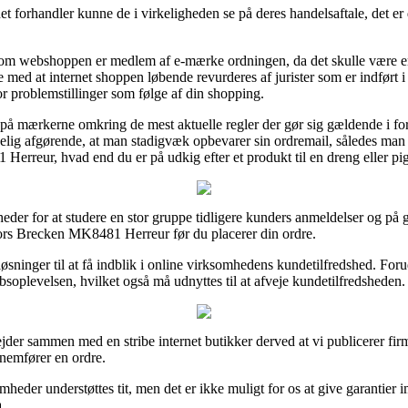
et forhandler kunne de i virkeligheden se på deres handelsaftale, det er
e om webshoppen er medlem af e-mærke ordningen, da det skulle være e
llige med at internet shoppen løbende revurderes af jurister som er indført
or problemstillinger som følge af din shopping.
å mærkerne omkring de mest aktuelle regler der gør sig gældende i forb
rkelig afgørende, at man stadigvæk opbevarer sin ordremail, således man
rreur, hvad end du er på udkig efter et produkt til en dreng eller pi
heder for at studere en stor gruppe tidligere kunders anmeldelser og på g
ors Brecken MK8481 Herreur før du placerer din ordre.
sninger til at få indblik i online virksomhedens kundetilfredshed. For
bsoplevelsen, hvilket også må udnyttes til at afveje kundetilfredsheden.
bejder sammen med en stribe internet butikker derved at vi publicerer fi
nemfører en ordre.
heder understøttes tit, men det er ikke muligt for os at give garantier 
.