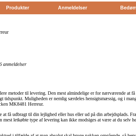
Produkter
Anmeldelser
Bedøm
reur
6
anmeldelser
flere metoder til levering. Den mest almindelige er for nærværende at få 
algt tidspunkt. Muligheden er nemlig særdeles hensigtsmæssig, og i man
ecken MK8481 Herreur.
 at få udbragt til din lejlighed eller hus eller ud på din arbejdsplads. Fr
en mest letkøbte type af levering kan ikke modsiges at være at du selv h
ktuel i tilfælde af at man absolut skal bruge pakken omgående, så herve