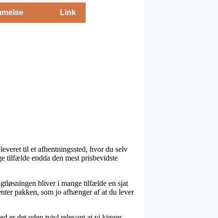
melse
Link
leveret til et afhentningssted, hvor du selv
ge tilfælde endda den mest prisbevidste
agtløsningen bliver i mange tilfælde en sjat
enter pakken, som jo afhænger af at du lever
d er det uden tvivl relevant at vi kigger