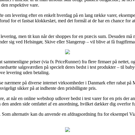
 den respektive vare.
fte om levering efter en enkelt hverdag på en lang række varer, ekse
 forud for et fastsat klokkeslæt, med det formål at de har en chance for a
i levering, men tit kun når der shoppes for en præcis sum. Desuden må
r sig ved Helsingør, Skive eller Slangerup – vil blive at få fragtfirmae
at sammenligne priser (via fx PriceRunner) fra flere firmaer på nettet,
nedsætte salgsværdien på specielt deres bedst i test produkter – til baby
ove levering uden betaling.
 at se nærmere på diverse internet virksomheder i Danmark efter rabat
igeligt sikker på at indhente den prisbilligste pris.
 at når en online webshop udlover bedst i test varer for en pris der anse
å den anden side omfattet af en anordning, hvilket dækker dig overfor 
. Som alternativ kan du anvende en afdragsordning fra for eksempel ViaB