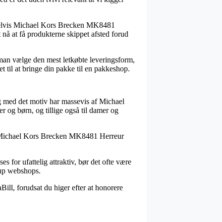
mpelvis Michael Kors Brecken MK8481
t nå at få produkterne skippet afsted forud
 man vælge den mest letkøbte leveringsform,
t til at bringe din pakke til en pakkeshop.
 og med det motiv har massevis af Michael
er og børn, og tillige også til damer og
 på Michael Kors Brecken MK8481 Herreur
s for ufattelig attraktiv, bør det ofte være
fup webshops.
ill, forudsat du higer efter at honorere