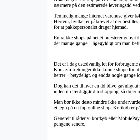
nærmere på den estimerede leveringstid ved
Temmelig mange internet varehuse giver lø
Herreur, hvilket er påkrævet at der bestilles
for at pakkepersonalet drager hjemad.
En række shops på nettet præsterer gebyrfr
der mange gange – ligegyldigt om man befinde
Det er i dag usædvanlig let for forbrugerne 
Kors e-forretninger ikke kunne slippe for at 
herrer – betydeligt, og endda nogle gange l
Dog kan det til hver en tid blive gavnligt
inden du færdiggør din shopping, så du er usv
Man bør ikke desto mindre ikke undervurdere,
et tegn på en fup online shop. Kortkøb er p
Generelt tilråder vi kortkøb eller MobilePay
pengene senere.