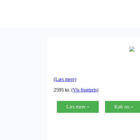
(Læs mere)
2595
kr.
(Vis fragtpris)
Læs mere »
Køb nu »