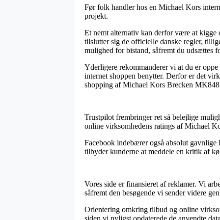
Før folk handler hos en Michael Kors intern
projekt.
Et nemt alternativ kan derfor være at kigg
tilslutter sig de officielle danske regler, ti
mulighed for bistand, såfremt du udsættes f
Yderligere rekommanderer vi at du er oppe p
internet shoppen benytter. Derfor er det vi
shopping af Michael Kors Brecken MK8481 He
Trustpilot frembringer ret så belejlige mulig
online virksomhedens ratings af Michael K
Facebook indebærer også absolut gavnlige lø
tilbyder kunderne at meddele en kritik af kø
Vores side er finansieret af reklamer. Vi ar
såfremt den besøgende vi sender videre gen
Orientering omkring tilbud og online virksom
siden vi nyligst opdaterede de anvendte data