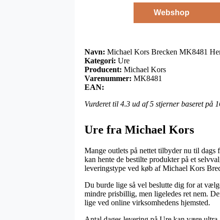
Webshop
Navn:
Michael Kors Brecken MK8481 Her
Kategori:
Ure
Producent:
Michael Kors
Varenummer:
MK8481
EAN:
Vurderet til
4.3
ud af 5 stjerner baseret på
1
Ure fra Michael Kors
Mange outlets på nettet tilbyder nu til dags 
kan hente de bestilte produkter på et selvv
leveringstype ved køb af Michael Kors Br
Du burde lige så vel beslutte dig for at vælge
mindre prisbillig, men ligeledes ret nem. D
lige ved online virksomhedens hjemsted.
Antal dages levering på Ure kan være ultra a