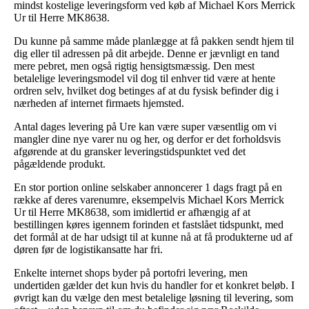
mindst kostelige leveringsform ved køb af Michael Kors Merrick
Ur til Herre MK8638.
Du kunne på samme måde planlægge at få pakken sendt hjem til
dig eller til adressen på dit arbejde. Denne er jævnligt en tand
mere pebret, men også rigtig hensigtsmæssig. Den mest
betalelige leveringsmodel vil dog til enhver tid være at hente
ordren selv, hvilket dog betinges af at du fysisk befinder dig i
nærheden af internet firmaets hjemsted.
Antal dages levering på Ure kan være super væsentlig om vi
mangler dine nye varer nu og her, og derfor er det forholdsvis
afgørende at du gransker leveringstidspunktet ved det
pågældende produkt.
En stor portion online selskaber annoncerer 1 dags fragt på en
række af deres varenumre, eksempelvis Michael Kors Merrick
Ur til Herre MK8638, som imidlertid er afhængig af at
bestillingen køres igennem forinden et fastslået tidspunkt, med
det formål at de har udsigt til at kunne nå at få produkterne ud af
døren før de logistikansatte har fri.
Enkelte internet shops byder på portofri levering, men
undertiden gælder det kun hvis du handler for et konkret beløb. I
øvrigt kan du vælge den mest betalelige løsning til levering, som