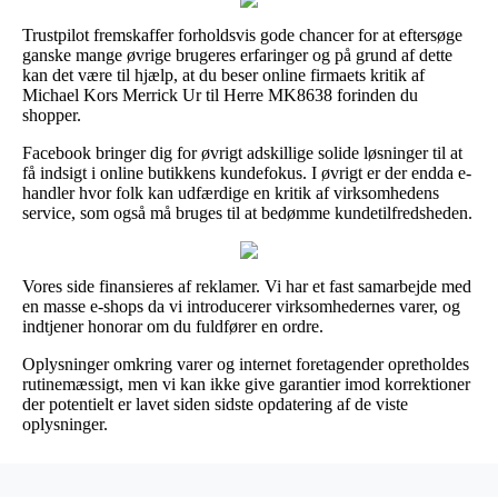
Trustpilot fremskaffer forholdsvis gode chancer for at eftersøge
ganske mange øvrige brugeres erfaringer og på grund af dette
kan det være til hjælp, at du beser online firmaets kritik af
Michael Kors Merrick Ur til Herre MK8638 forinden du
shopper.
Facebook bringer dig for øvrigt adskillige solide løsninger til at
få indsigt i online butikkens kundefokus. I øvrigt er der endda e-
handler hvor folk kan udfærdige en kritik af virksomhedens
service, som også må bruges til at bedømme kundetilfredsheden.
Vores side finansieres af reklamer. Vi har et fast samarbejde med
en masse e-shops da vi introducerer virksomhedernes varer, og
indtjener honorar om du fuldfører en ordre.
Oplysninger omkring varer og internet foretagender opretholdes
rutinemæssigt, men vi kan ikke give garantier imod korrektioner
der potentielt er lavet siden sidste opdatering af de viste
oplysninger.