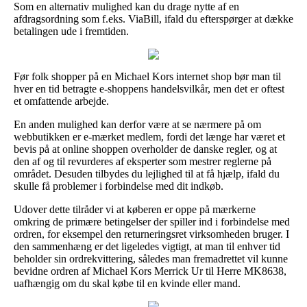
Som en alternativ mulighed kan du drage nytte af en
afdragsordning som f.eks. ViaBill, ifald du efterspørger at dække
betalingen ude i fremtiden.
Før folk shopper på en Michael Kors internet shop bør man til
hver en tid betragte e-shoppens handelsvilkår, men det er oftest
et omfattende arbejde.
En anden mulighed kan derfor være at se nærmere på om
webbutikken er e-mærket medlem, fordi det længe har været et
bevis på at online shoppen overholder de danske regler, og at
den af og til revurderes af eksperter som mestrer reglerne på
området. Desuden tilbydes du lejlighed til at få hjælp, ifald du
skulle få problemer i forbindelse med dit indkøb.
Udover dette tilråder vi at køberen er oppe på mærkerne
omkring de primære betingelser der spiller ind i forbindelse med
ordren, for eksempel den returneringsret virksomheden bruger. I
den sammenhæng er det ligeledes vigtigt, at man til enhver tid
beholder sin ordrekvittering, således man fremadrettet vil kunne
bevidne ordren af Michael Kors Merrick Ur til Herre MK8638,
uafhængig om du skal købe til en kvinde eller mand.