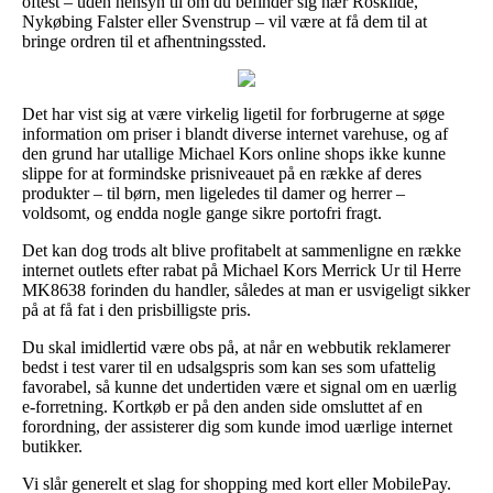
oftest – uden hensyn til om du befinder sig nær Roskilde,
Nykøbing Falster eller Svenstrup – vil være at få dem til at
bringe ordren til et afhentningssted.
Det har vist sig at være virkelig ligetil for forbrugerne at søge
information om priser i blandt diverse internet varehuse, og af
den grund har utallige Michael Kors online shops ikke kunne
slippe for at formindske prisniveauet på en række af deres
produkter – til børn, men ligeledes til damer og herrer –
voldsomt, og endda nogle gange sikre portofri fragt.
Det kan dog trods alt blive profitabelt at sammenligne en række
internet outlets efter rabat på Michael Kors Merrick Ur til Herre
MK8638 forinden du handler, således at man er usvigeligt sikker
på at få fat i den prisbilligste pris.
Du skal imidlertid være obs på, at når en webbutik reklamerer
bedst i test varer til en udsalgspris som kan ses som ufattelig
favorabel, så kunne det undertiden være et signal om en uærlig
e-forretning. Kortkøb er på den anden side omsluttet af en
forordning, der assisterer dig som kunde imod uærlige internet
butikker.
Vi slår generelt et slag for shopping med kort eller MobilePay.