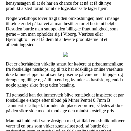
hensynstagen til at de har en chance for at nå at få dit nye
produkt afsted forud for at de logistikansatte tager hjem.
Nogle webshops lover fragt uden omkostninger, men i mange
tilfælde er det påkrævet at man bestiller for et bestemt beløb.
Desuden burde man snuppe den billigste fragtmulighed, som
gerne – om man opholder sig i Viborg, Værløse eller
Bjerringbro – er at få dem til at levere produkterne til et
afhentningssted.
Det er efterhånden virkelig smart for købere at prissammenligne
fra forskellige netshops, og til tak har adskillige online varehuse
ikke kunne slippe for at sænke priserne på varerne – til piger og
drenge, og tillige også til mænd og kvinder – drastisk, og endda
nogle gange sikre fragt uden betaling.
Til gengæld kan det immervæk blive rentabelt at inspicere et par
forskellige e-shops efter tilbud på Miner Pentel 0,7mm B
12miner/tb 12tb/pak forinden du placerer ordren, således at du er
på den sikre side med at modtage den mindst kostelige pris.
Man må imidlertid være årvågen med, at ifald en e-butik udlover
varer til en pris som virker grænseløst god, så burde det