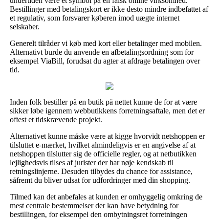
undertiden være et symbol på en falsk online virksomhed.
Bestillinger med betalingskort er ikke desto mindre indbefattet af
et regulativ, som forsvarer køberen imod uægte internet
selskaber.
Generelt tilråder vi køb med kort eller betalinger med mobilen.
Alternativt burde du anvende en afbetalingsordning som for
eksempel ViaBill, forudsat du agter at afdrage betalingen over
tid.
Inden folk bestiller på en butik på nettet kunne de for at være
sikker løbe igennem webbutikkens forretningsaftale, men det er
oftest et tidskrævende projekt.
Alternativet kunne måske være at kigge hvorvidt netshoppen er
tilsluttet e-mærket, hvilket almindeligvis er en angivelse af at
netshoppen tilslutter sig de officielle regler, og at netbutikken
lejlighedsvis tilses af jurister der har nøje kendskab til
retningslinjerne. Desuden tilbydes du chance for assistance,
såfremt du bliver udsat for udfordringer med din shopping.
Tilmed kan det anbefales at kunden er omhyggelig omkring de
mest centrale bestemmelser der kan have betydning for
bestillingen, for eksempel den ombytningsret forretningen