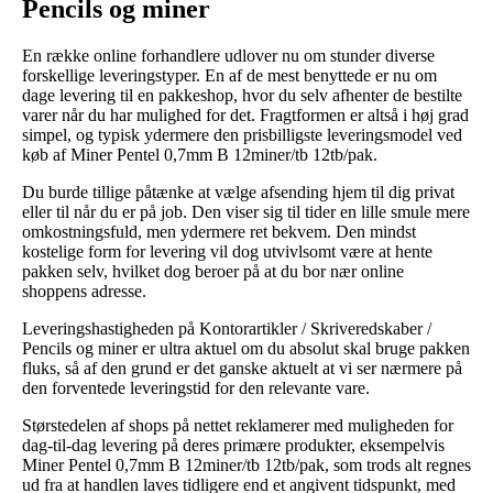
Pencils og miner
En række online forhandlere udlover nu om stunder diverse
forskellige leveringstyper. En af de mest benyttede er nu om
dage levering til en pakkeshop, hvor du selv afhenter de bestilte
varer når du har mulighed for det. Fragtformen er altså i høj grad
simpel, og typisk ydermere den prisbilligste leveringsmodel ved
køb af Miner Pentel 0,7mm B 12miner/tb 12tb/pak.
Du burde tillige påtænke at vælge afsending hjem til dig privat
eller til når du er på job. Den viser sig til tider en lille smule mere
omkostningsfuld, men ydermere ret bekvem. Den mindst
kostelige form for levering vil dog utvivlsomt være at hente
pakken selv, hvilket dog beroer på at du bor nær online
shoppens adresse.
Leveringshastigheden på Kontorartikler / Skriveredskaber /
Pencils og miner er ultra aktuel om du absolut skal bruge pakken
fluks, så af den grund er det ganske aktuelt at vi ser nærmere på
den forventede leveringstid for den relevante vare.
Størstedelen af shops på nettet reklamerer med muligheden for
dag-til-dag levering på deres primære produkter, eksempelvis
Miner Pentel 0,7mm B 12miner/tb 12tb/pak, som trods alt regnes
ud fra at handlen laves tidligere end et angivent tidspunkt, med