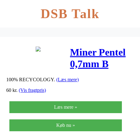
DSB Talk
Miner Pentel
0,7mm B
12miner/tb
100% RECYCOLOGY.
(Læs mere)
12tb/pak
60
kr.
(Vis fragtpris)
Læs mere »
Køb nu »