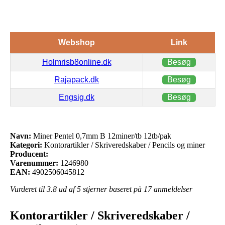
Webshop
Link
Holmrisb8online.dk
Besøg
Rajapack.dk
Besøg
Engsig.dk
Besøg
Navn:
Miner Pentel 0,7mm B 12miner/tb 12tb/pak
Kategori:
Kontorartikler / Skriveredskaber / Pencils og miner
Producent:
Varenummer:
1246980
EAN:
4902506045812
Vurderet til
3.8
ud af 5 stjerner baseret på
17
anmeldelser
Kontorartikler / Skriveredskaber /