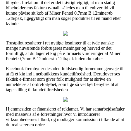
tilbyder. I relation til det er det i øvrigt vigtigt, at man stadig
bibeholder ens faktura e-mail, således man til enhver tid vil
kunne påvise sit køb af Miner Pentel 0,7mm B 12miner/tb
12tb/pak, ligegyldigt om man søger produkter til en mand eller
kvinde.
Trustpilot resulterer i ret nyttige løsninger til at tyde ganske
mange nuværende forbrugeres meninger og herved er det
fornuftigt, at du tager et kig på e-firmaets vurderinger af Miner
Pentel 0,7mm B 12miner/tb 12tb/pak inden du køber.
Facebook frembyder desuden fuldstændig fornemme genveje til
at få et kig ind i netbutikkens kundetilfredshed. Derudover ses
faktisk e-firmaer som giver folk mulighed for at skrive en
anmeldelse af ordreforløbet, som lige så vel bør benyttes til at
tage stilling til kundetilfredsheden.
Hjemmesiden er finansieret af reklamer. Vi har samarbejdsaftaler
med massevis af e-forretninger hvor vi introducerer
virksomhedernes tilbud, og modtager kommission i tilfælde af at
du realiserer en ordre.