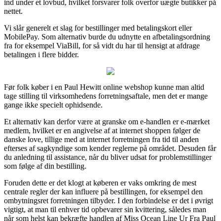
ind under et lovbud, hvilket forsvarer folk overfor uægte butikker på
nettet.
Vi slår generelt et slag for bestillinger med betalingskort eller
MobilePay. Som alternativ burde du udnytte en afbetalingsordning
fra for eksempel ViaBill, for så vidt du har til hensigt at afdrage
betalingen i flere bidder.
Før folk køber i en Paul Hewitt online webshop kunne man altid
tage stilling til virksomhedens forretningsaftale, men det er mange
gange ikke specielt ophidsende.
Et alternativ kan derfor være at granske om e-handlen er e-mærket
medlem, hvilket er en angivelse af at internet shoppen følger de
danske love, tillige med at internet forretningen fra tid til anden
efterses af sagkyndige som kender reglerne på området. Desuden får
du anledning til assistance, når du bliver udsat for problemstillinger
som følge af din bestilling.
Foruden dette er det klogt at køberen er vaks omkring de mest
centrale regler der kan influere på bestillingen, for eksempel den
ombytningsret forretningen tilbyder. I den forbindelse er det i øvrigt
vigtigt, at man til enhver tid opbevarer sin kvittering, således man
når som helst kan bekræfte handlen af Miss Ocean Line Ur Fra Paul