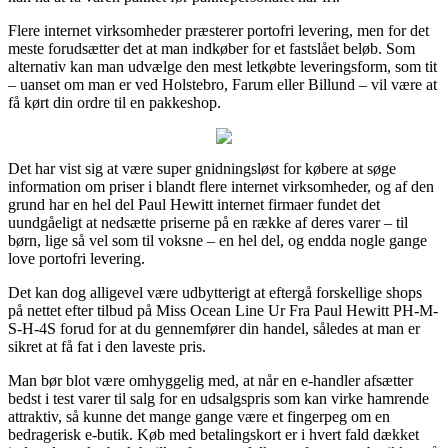
Flere internet virksomheder præsterer portofri levering, men for det
meste forudsætter det at man indkøber for et fastslået beløb. Som
alternativ kan man udvælge den mest letkøbte leveringsform, som tit
– uanset om man er ved Holstebro, Farum eller Billund – vil være at
få kørt din ordre til en pakkeshop.
Det har vist sig at være super gnidningsløst for købere at søge
information om priser i blandt flere internet virksomheder, og af den
grund har en hel del Paul Hewitt internet firmaer fundet det
uundgåeligt at nedsætte priserne på en række af deres varer – til
børn, lige så vel som til voksne – en hel del, og endda nogle gange
love portofri levering.
Det kan dog alligevel være udbytterigt at eftergå forskellige shops
på nettet efter tilbud på Miss Ocean Line Ur Fra Paul Hewitt PH-M-
S-H-4S forud for at du gennemfører din handel, således at man er
sikret at få fat i den laveste pris.
Man bør blot være omhyggelig med, at når en e-handler afsætter
bedst i test varer til salg for en udsalgspris som kan virke hamrende
attraktiv, så kunne det mange gange være et fingerpeg om en
bedragerisk e-butik. Køb med betalingskort er i hvert fald dækket