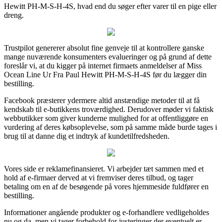
Hewitt PH-M-S-H-4S, hvad end du søger efter varer til en pige eller
dreng.
Trustpilot genererer absolut fine genveje til at kontrollere ganske
mange nuværende konsumenters evalueringer og på grund af dette
foreslår vi, at du kigger på internet firmaets anmeldelser af Miss
Ocean Line Ur Fra Paul Hewitt PH-M-S-H-4S før du lægger din
bestilling.
Facebook præsterer ydermere altid anstændige metoder til at få
kendskab til e-butikkens troværdighed. Derudover møder vi faktisk
webbutikker som giver kunderne mulighed for at offentliggøre en
vurdering af deres købsoplevelse, som på samme måde burde tages i
brug til at danne dig et indtryk af kundetilfredsheden.
Vores side er reklamefinansieret. Vi arbejder tæt sammen med et
hold af e-firmaer derved at vi fremviser deres tilbud, og tager
betaling om en af de besøgende på vores hjemmeside fuldfører en
bestilling.
Informationer angående produkter og e-forhandlere vedligeholdes
nu og da, men vi tager forbehold for justeringer der eventuelt er