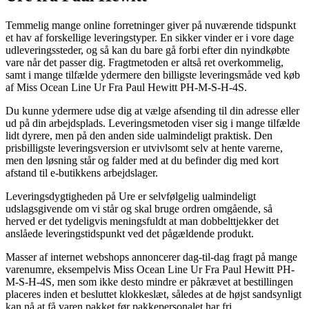
Temmelig mange online forretninger giver på nuværende tidspunkt
et hav af forskellige leveringstyper. En sikker vinder er i vore dage
udleveringssteder, og så kan du bare gå forbi efter din nyindkøbte
vare når det passer dig. Fragtmetoden er altså ret overkommelig,
samt i mange tilfælde ydermere den billigste leveringsmåde ved køb
af Miss Ocean Line Ur Fra Paul Hewitt PH-M-S-H-4S.
Du kunne ydermere udse dig at vælge afsending til din adresse eller
ud på din arbejdsplads. Leveringsmetoden viser sig i mange tilfælde
lidt dyrere, men på den anden side ualmindeligt praktisk. Den
prisbilligste leveringsversion er utvivlsomt selv at hente varerne,
men den løsning står og falder med at du befinder dig med kort
afstand til e-butikkens arbejdslager.
Leveringsdygtigheden på Ure er selvfølgelig ualmindeligt
udslagsgivende om vi står og skal bruge ordren omgående, så
herved er det tydeligvis meningsfuldt at man dobbelttjekker det
anslåede leveringstidspunkt ved det pågældende produkt.
Masser af internet webshops annoncerer dag-til-dag fragt på mange
varenumre, eksempelvis Miss Ocean Line Ur Fra Paul Hewitt PH-
M-S-H-4S, men som ikke desto mindre er påkrævet at bestillingen
placeres inden et besluttet klokkeslæt, således at de højst sandsynligt
kan nå at få varen pakket før pakkepersonalet har fri.