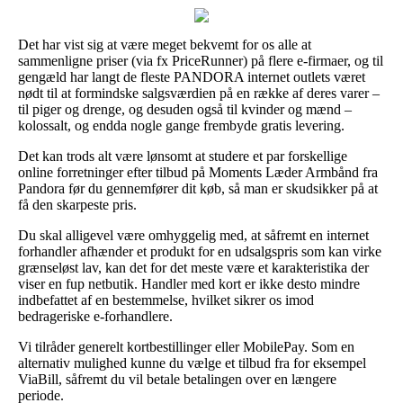
Det har vist sig at være meget bekvemt for os alle at
sammenligne priser (via fx PriceRunner) på flere e-firmaer, og til
gengæld har langt de fleste PANDORA internet outlets været
nødt til at formindske salgsværdien på en række af deres varer –
til piger og drenge, og desuden også til kvinder og mænd –
kolossalt, og endda nogle gange frembyde gratis levering.
Det kan trods alt være lønsomt at studere et par forskellige
online forretninger efter tilbud på Moments Læder Armbånd fra
Pandora før du gennemfører dit køb, så man er skudsikker på at
få den skarpeste pris.
Du skal alligevel være omhyggelig med, at såfremt en internet
forhandler afhænder et produkt for en udsalgspris som kan virke
grænseløst lav, kan det for det meste være et karakteristika der
viser en fup netbutik. Handler med kort er ikke desto mindre
indbefattet af en bestemmelse, hvilket sikrer os imod
bedrageriske e-forhandlere.
Vi tilråder generelt kortbestillinger eller MobilePay. Som en
alternativ mulighed kunne du vælge et tilbud fra for eksempel
ViaBill, såfremt du vil betale betalingen over en længere
periode.