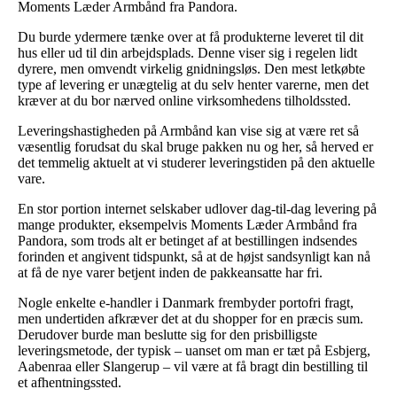
Moments Læder Armbånd fra Pandora.
Du burde ydermere tænke over at få produkterne leveret til dit
hus eller ud til din arbejdsplads. Denne viser sig i regelen lidt
dyrere, men omvendt virkelig gnidningsløs. Den mest letkøbte
type af levering er unægtelig at du selv henter varerne, men det
kræver at du bor nærved online virksomhedens tilholdssted.
Leveringshastigheden på Armbånd kan vise sig at være ret så
væsentlig forudsat du skal bruge pakken nu og her, så herved er
det temmelig aktuelt at vi studerer leveringstiden på den aktuelle
vare.
En stor portion internet selskaber udlover dag-til-dag levering på
mange produkter, eksempelvis Moments Læder Armbånd fra
Pandora, som trods alt er betinget af at bestillingen indsendes
forinden et angivent tidspunkt, så at de højst sandsynligt kan nå
at få de nye varer betjent inden de pakkeansatte har fri.
Nogle enkelte e-handler i Danmark frembyder portofri fragt,
men undertiden afkræver det at du shopper for en præcis sum.
Derudover burde man beslutte sig for den prisbilligste
leveringsmetode, der typisk – uanset om man er tæt på Esbjerg,
Aabenraa eller Slangerup – vil være at få bragt din bestilling til
et afhentningssted.