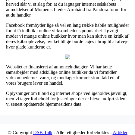
herved slår vi et slag for, at du iagttager internet selskabets
anmeldelser af Moments Læder Armbånd fra Pandora forud for
at du handler.
Facebook frembyder lige så vel en lang række habile muligheder
for at få indblik i online virksomhedens popularitet. I øvrigt
møder vi mange online butikker hvor man kan skrive en kritik af
deres købsoplevelse, hvilket tillige burde tages i brug til at afveje
hvor glade kunderne er.
Websitet er finansieret af annonceindtægter. Vi har tætte
samarbejder med adskillige online butikker da vi formidler
virksomhedernes varer, og modtager kommission ifald en af
vores brugere laver en handel.
Oplysninger om tilbud og internet shops vedligeholdes jævnligt,
men vi tager forbehold for justeringer der er blevet udført siden
vi senest opdaterede hjemmesidens data.
© Copyright
DSB Talk
- Alle rettigheder forbeholdes -
Artikler