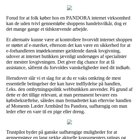
Forud for at folk køber hos en PANDORA internet virksomhed
kan de uden tvivl gennemløbe shoppens handelsvilkår, dog er
det mange gange et tidskrævende arbejde.
Et alternativ kunne være at kontrollere hvorvidt internet shoppen
er støttet af e-mærket, eftersom det kan være en sikkerhed for at
e-forhandleren imødekommer gældende dansk lovgivning,
udover at internet butikken jævnligt undersøges af specialister
der mestrer lovgivningen. Det giver dig chance for at få
assistance, såfremt du forvoldes vanskeligheder med dit indkøb.
Herudover slår vi et slag for at du er vaks omkring de mest
essentielle betingelser der kan have indflydelse på handlen,
f.eks. den ombytningspolitik webbutikken anvender. På grund af
dette er det tillige relevant, at man permanent bevarer ens
købsbekræftelse, således man fremadrettet kan eftervise handlen
af Moments Læder Armbånd fra Pandora, uafhængig om man
leder efter en vare til en pige eller dreng.
Trustpilot byder på ganske uafhængige muligheder for at
gennemstøve en lang række aktuelle konsumenters ratings og