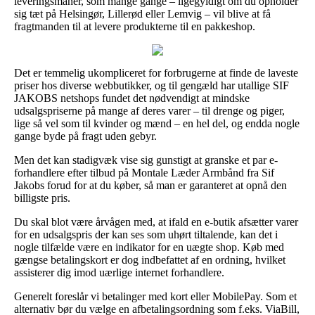
leveringsmanér, som mange gange – ligegyldigt om du opholder
sig tæt på Helsingør, Lillerød eller Lemvig – vil blive at få
fragtmanden til at levere produkterne til en pakkeshop.
Det er temmelig ukompliceret for forbrugerne at finde de laveste
priser hos diverse webbutikker, og til gengæld har utallige SIF
JAKOBS netshops fundet det nødvendigt at mindske
udsalgspriserne på mange af deres varer – til drenge og piger,
lige så vel som til kvinder og mænd – en hel del, og endda nogle
gange byde på fragt uden gebyr.
Men det kan stadigvæk vise sig gunstigt at granske et par e-
forhandlere efter tilbud på Montale Læder Armbånd fra Sif
Jakobs forud for at du køber, så man er garanteret at opnå den
billigste pris.
Du skal blot være årvågen med, at ifald en e-butik afsætter varer
for en udsalgspris der kan ses som uhørt tiltalende, kan det i
nogle tilfælde være en indikator for en uægte shop. Køb med
gængse betalingskort er dog indbefattet af en ordning, hvilket
assisterer dig imod uærlige internet forhandlere.
Generelt foreslår vi betalinger med kort eller MobilePay. Som et
alternativ bør du vælge en afbetalingsordning som f.eks. ViaBill,