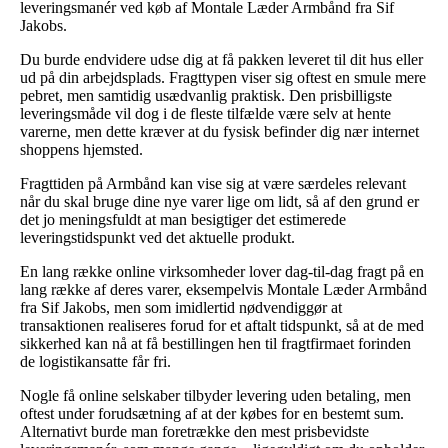
leveringsmanér ved køb af Montale Læder Armbånd fra Sif
Jakobs.
Du burde endvidere udse dig at få pakken leveret til dit hus eller
ud på din arbejdsplads. Fragttypen viser sig oftest en smule mere
pebret, men samtidig usædvanlig praktisk. Den prisbilligste
leveringsmåde vil dog i de fleste tilfælde være selv at hente
varerne, men dette kræver at du fysisk befinder dig nær internet
shoppens hjemsted.
Fragttiden på Armbånd kan vise sig at være særdeles relevant
når du skal bruge dine nye varer lige om lidt, så af den grund er
det jo meningsfuldt at man besigtiger det estimerede
leveringstidspunkt ved det aktuelle produkt.
En lang række online virksomheder lover dag-til-dag fragt på en
lang række af deres varer, eksempelvis Montale Læder Armbånd
fra Sif Jakobs, men som imidlertid nødvendiggør at
transaktionen realiseres forud for et aftalt tidspunkt, så at de med
sikkerhed kan nå at få bestillingen hen til fragtfirmaet forinden
de logistikansatte får fri.
Nogle få online selskaber tilbyder levering uden betaling, men
oftest under forudsætning af at der købes for en bestemt sum.
Alternativt burde man foretrække den mest prisbevidste