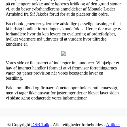
på en længere række andre køberes kritik og af den grund støtter
vi, at du beser e-forhandlerens anmeldelser af Montale Læder
Armbånd fra Sif Jakobs forud for at du placerer din ordre.
Facebook genererer ydermere adskillige passelige løsninger til at
få indsigt i online forretningens kundefokus. Her er der mange e-
forhandlere hvor du kan levere en evaluering af ordreforløbet,
hvilket ydermere må udnyttes til at vurdere hvor tilfredse
kunderne er.
Vores side er finansieret af indtægter fra annoncer. Vi hjælper et
hav af internet handler i form af at vi fremviser forretningernes
varer, og tjener provision når vores besøgende laver en
bestilling.
Fakta om tilbud og firmaer på nettet opretholdes rutinemæssigt,
men vi tager ikke ansvar for justeringer der er blevet lavet siden
vi sidste gang opdaterede vores informationer.
© Copyright
DSB Talk
- Alle rettigheder forbeholdes -
Artikler