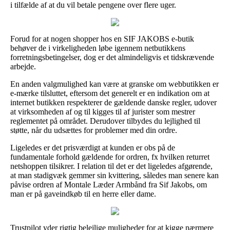
i tilfælde af at du vil betale pengene over flere uger.
Forud for at nogen shopper hos en SIF JAKOBS e-butik
behøver de i virkeligheden løbe igennem netbutikkens
forretningsbetingelser, dog er det almindeligvis et tidskrævende
arbejde.
En anden valgmulighed kan være at granske om webbutikken er
e-mærke tilsluttet, eftersom det generelt er en indikation om at
internet butikken respekterer de gældende danske regler, udover
at virksomheden af og til kigges til af jurister som mestrer
reglementet på området. Derudover tilbydes du lejlighed til
støtte, når du udsættes for problemer med din ordre.
Ligeledes er det prisværdigt at kunden er obs på de
fundamentale forhold gældende for ordren, fx hvilken returret
netshoppen tilsikrer. I relation til det er det ligeledes afgørende,
at man stadigvæk gemmer sin kvittering, således man senere kan
påvise ordren af Montale Læder Armbånd fra Sif Jakobs, om
man er på gaveindkøb til en herre eller dame.
Trustpilot yder rigtig belejlige muligheder for at kigge nærmere