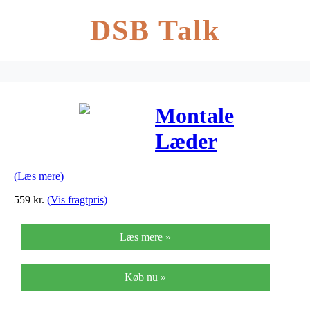
DSB Talk
Montale
Læder
Armbånd fra
(Læs mere)
Sif Jakobs
559
kr.
(Vis fragtpris)
Læs mere »
Køb nu »