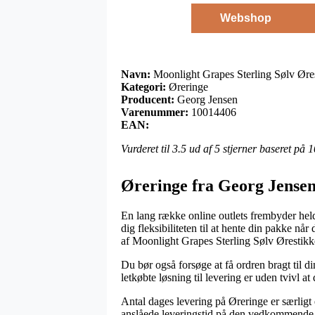
Webshop
Navn:
Moonlight Grapes Sterling Sølv Øres
Kategori:
Øreringe
Producent:
Georg Jensen
Varenummer:
10014406
EAN:
Vurderet til
3.5
ud af 5 stjerner baseret på
1
Øreringe fra Georg Jense
En lang række online outlets frembyder held
dig fleksibiliteten til at hente din pakke nå
af Moonlight Grapes Sterling Sølv Ørestikk
Du bør også forsøge at få ordren bragt til di
letkøbte løsning til levering er uden tvivl 
Antal dages levering på Øreringe er særligt 
anslåede leveringstid på den vedkommende 