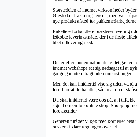
Størstedelen af internet virksomheder byde
Ørestikker fra Georg Jensen, men vær påpasse
nye produkt afsted før pakkemedarbejderne
Enkelte e-forhandlere præsterer levering ud
letkøbte leveringsmåde, der i de fleste tilf
til et udleveringssted.
Det er efterhånden ualmindeligt let gængelig
internet webshops set sig nødsaget til at tr
gange garantere fragt uden omkostninger.
Men det kan imidlertid vise sig tiden værd a
forud for at du handler, sådan at du er skråsi
Du skal imidlertid være obs på, at i tilfælde
signal om en fup online shop. Shopping med 
foretagender.
Generelt tilråder vi køb med kort eller bet
ønsker at klare regningen over tid.