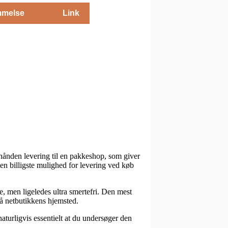
melse
Link
rhånden levering til en pakkeshop, som giver
 den billigste mulighed for levering ved køb
re, men ligeledes ultra smertefri. Den mest
 på netbutikkens hjemsted.
aturligvis essentielt at du undersøger den