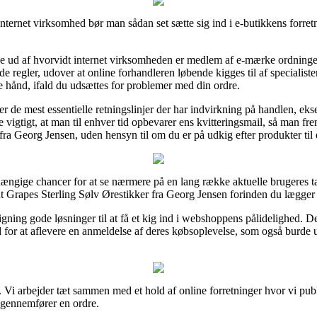
ternet virksomhed bør man sådan set sætte sig ind i e-butikkens forretn
e ud af hvorvidt internet virksomheden er medlem af e-mærke ordningen
ede regler, udover at online forhandleren løbende kigges til af specialis
e hånd, ifald du udsættes for problemer med din ordre.
er de mest essentielle retningslinjer der har indvirkning på handlen, e
e vigtigt, at man til enhver tid opbevarer ens kvitteringsmail, så man fr
ra Georg Jensen, uden hensyn til om du er på udkig efter produkter til
hængige chancer for at se nærmere på en lang række aktuelle brugeres tan
Grapes Sterling Sølv Ørestikker fra Georg Jensen forinden du lægger d
ning gode løsninger til at få et kig ind i webshoppens pålidelighed. D
r at aflevere en anmeldelse af deres købsoplevelse, som også burde udn
 Vi arbejder tæt sammen med et hold af online forretninger hvor vi publ
 gennemfører en ordre.