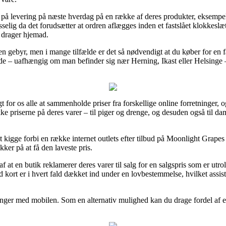
r på levering på næste hverdag på en række af deres produkter, eksempe
lig da det forudsætter at ordren aflægges inden et fastslået klokkeslæt,
 drager hjemad.
en gebyr, men i mange tilfælde er det så nødvendigt at du køber for en
ælde – uafhængig om man befinder sig nær Herning, Ikast eller Helsinge – 
t for os alle at sammenholde priser fra forskellige online forretninger, 
ykke priserne på deres varer – til piger og drenge, og desuden også til d
t kigge forbi en række internet outlets efter tilbud på Moonlight Grape
kker på at få den laveste pris.
 af at en butik reklamerer deres varer til salg for en salgspris som er ut
kort er i hvert fald dækket ind under en lovbestemmelse, hvilket assis
alinger med mobilen. Som en alternativ mulighed kan du drage fordel af 