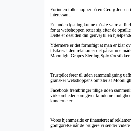
Forinden folk shopper på en Georg Jensen in
interessant.
En anden løsning kunne måske være at find
for at webshoppen retter sig efter de opstill
Dette er desuden din genvej til en hjælpend
Ydermere er det fornuftigt at man er klar ov
tilsikrer. I den relation er det på samme måd
Moonlight Grapes Sterling Sølv Ørestikker f
Trustpilot fører til uden sammenligning uaf
gransker webshoppens omtaler af Moonlight 
Facebook frembringer tillige uden sammenlig
virksomheder som giver kunderne mulighed fo
kunderne er.
Vores hjemmeside er finansieret af reklamer.
godtgørelse når de brugere vi sender videre