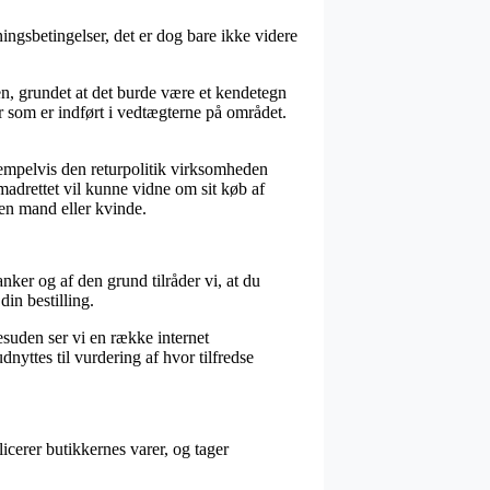
ingsbetingelser, det er dog bare ikke videre
, grundet at det burde være et kendetegn
ter som er indført i vedtægterne på området.
ksempelvis den returpolitik virksomheden
emadrettet vil kunne vidne om sit køb af
 en mand eller kvinde.
ker og af den grund tilråder vi, at du
in bestilling.
esuden ser vi en række internet
yttes til vurdering af hvor tilfredse
icerer butikkernes varer, og tager