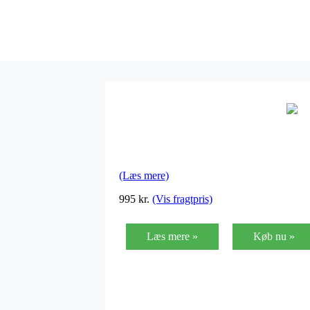
(Læs mere)
995
kr.
(Vis fragtpris)
Læs mere »
Køb nu »