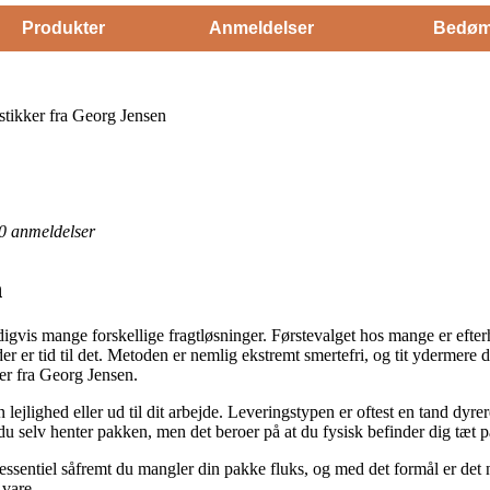
Produkter
Anmeldelser
Bedøm
tikker fra Georg Jensen
0
anmeldelser
n
igvis mange forskellige fragtløsninger. Førstevalget hos mange er efte
r der er tid til det. Metoden er nemlig ekstremt smertefri, og tit ydermere
er fra Georg Jensen.
n lejlighed eller ud til dit arbejde. Leveringstypen er oftest en tand dyre
at du selv henter pakken, men det beroer på at du fysisk befinder dig tæt
essentiel såfremt du mangler din pakke fluks, og med det formål er det n
vare.